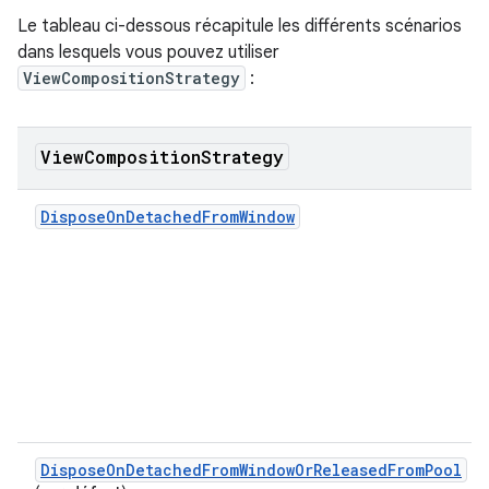
Le tableau ci-dessous récapitule les différents scénarios
dans lesquels vous pouvez utiliser
ViewCompositionStrategy
:
View
Composition
Strategy
DisposeOnDetachedFromWindow
DisposeOnDetachedFromWindowOrReleasedFromPool