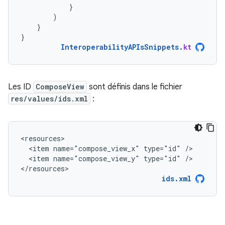
}
)
}
}
InteroperabilityAPIsSnippets
.
kt
Les ID
ComposeView
sont définis dans le fichier
res/values/ids.xml
:
<item
name="compose_view_x"
type="id"
<item
name="compose_view_y"
type="id"
/>

</resources>
ids.xml