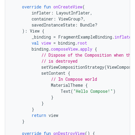
override
fun
onCreateView
(
inflater
:
LayoutInflater
,
container
:
ViewGroup?,
savedInstanceState
:
Bundle?
):
View
{
_binding
=
FragmentExampleBinding
.
inflate
(
val
view
=
binding
.
root
binding
.
composeView
.
apply
{
// Dispose of the Composition when the
// is destroyed
setViewCompositionStrategy
(
ViewComposi
setContent
{
// In Compose world
MaterialTheme
{
Text
(
"Hello Compose!"
)
}
}
}
return
view
}
override
fun
onDestroyView
()
{