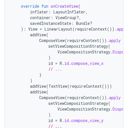
override
fun
onCreateView
(
inflater
:
LayoutInflater
,
container
:
ViewGroup?,
savedInstanceState
:
Bundle?
):
View
=
LinearLayout
(
requireContext
()).
appl
addView
(
ComposeView
(
requireContext
()).
apply
{
setViewCompositionStrategy
(
ViewCompositionStrategy
.
Dispos
)
id
=
R
.
id
.
compose_view_x
// ...
}
)
addView
(
TextView
(
requireContext
()))
addView
(
ComposeView
(
requireContext
()).
apply
{
setViewCompositionStrategy
(
ViewCompositionStrategy
.
Dispos
)
id
=
R
.
id
.
compose_view_y
// ...