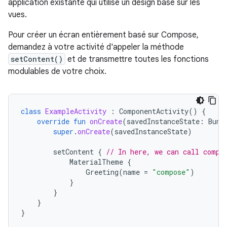
application existante qui utilise un design basé sur les
vues.
Pour créer un écran entièrement basé sur Compose,
demandez à votre activité d'appeler la méthode
setContent()
et de transmettre toutes les fonctions
modulables de votre choix.
class
ExampleActivity
:
ComponentActivity
()
{
override
fun
onCreate
(
savedInstanceState
:
Bund
super
.
onCreate
(
savedInstanceState
)
setContent
{
// In here, we can call compo
MaterialTheme
{
Greeting
(
name
=
"compose"
)
}
}
}
}