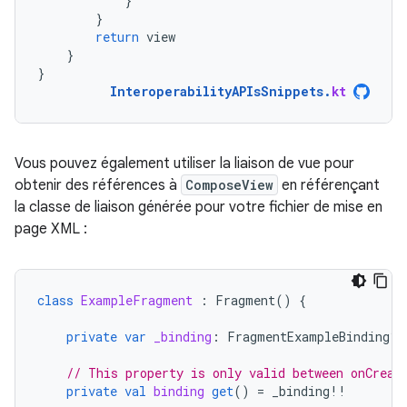
}
}
return
view
}
}
InteroperabilityAPIsSnippets
.
kt
Vous pouvez également utiliser la liaison de vue pour
obtenir des références à
ComposeView
en référençant
la classe de liaison générée pour votre fichier de mise en
page XML :
class
ExampleFragment
:
Fragment
()
{
private
var
_binding
:
FragmentExampleBinding? 
// This property is only valid between onCreat
private
val
binding
get
()
=
_binding
!!