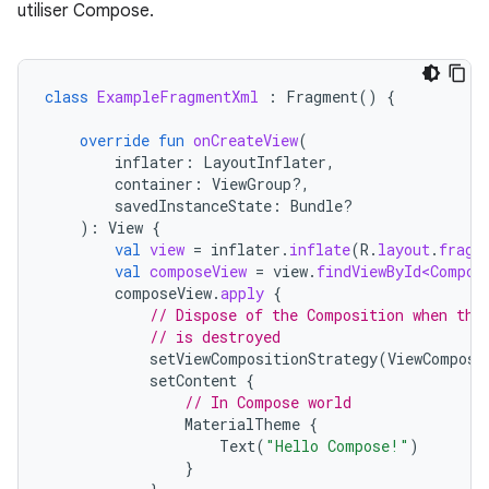
utiliser Compose.
class
ExampleFragmentXml
:
Fragment
()
{
override
fun
onCreateView
(
inflater
:
LayoutInflater
,
container
:
ViewGroup?,
savedInstanceState
:
Bundle?
):
View
{
val
view
=
inflater
.
inflate
(
R
.
layout
.
fragm
val
composeView
=
view
.
findViewById<Compos
composeView
.
apply
{
// Dispose of the Composition when the
// is destroyed
setViewCompositionStrategy
(
ViewComposi
setContent
{
// In Compose world
MaterialTheme
{
Text
(
"Hello Compose!"
)
}