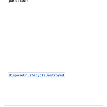
(
par défaut
)
DisposeOnLifecycleDestroyed