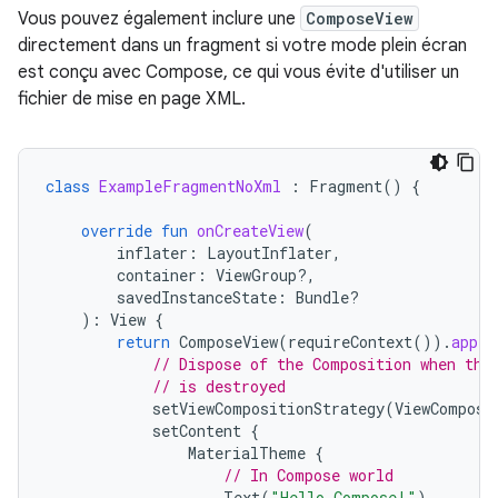
Vous pouvez également inclure une
ComposeView
directement dans un fragment si votre mode plein écran
est conçu avec Compose, ce qui vous évite d'utiliser un
fichier de mise en page XML.
class
ExampleFragmentNoXml
:
Fragment
()
{
override
fun
onCreateView
(
inflater
:
LayoutInflater
,
container
:
ViewGroup?,
savedInstanceState
:
Bundle?
):
View
{
return
ComposeView
(
requireContext
()).
apply
// Dispose of the Composition when the
// is destroyed
setViewCompositionStrategy
(
ViewComposi
setContent
{
MaterialTheme
{
// In Compose world
Text
(
"Hello Compose!"
)