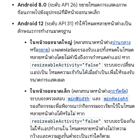
Android 8.0
(ระดับ API 26) ขยายโหมดการแสดงภาพ
ซ้อนภาพไปยังอุปกรณ์ที่มีหน้าจอขนาดเล็ก
Android 12
(ระดับ API 31) ทำให้โหมดหลายหน้าต่างเป็น
ลักษณะการทำงานมาตรฐาน
ในหน้าจอขนาดใหญ่
(คลาสขนาดหน้าต่าง
ปานกลาง
หรือ
ขยาย
) แพลตฟอร์มจะรองรับแอปทั้งหมดในโหมด
หลายหน้าต่างโดยไม่คำนึงถึงการกำหนดค่าแอป หาก
resizeableActivity="false"
ระบบจะเปลี่ยน
แอปเป็น โหมดความเข้ากันได้เมื่อจำเป็นเพื่อให้รองรับ
ขนาดการแสดงผล
ในหน้าจอขนาดเล็ก
(คลาสขนาดหน้าต่าง
กะทัดรัด
)
ระบบจะตรวจสอบ
minWidth
และ
minHeight
ของกิจกรรมเพื่อพิจารณาว่ากิจกรรมจะเรียกใช้ในโหมด
หลายหน้าต่างได้หรือไม่ หาก
resizeableActivity="false"
ระบบจะป้องกัน
ไม่ให้แอปทำงานใน โหมดหลายหน้าต่างไม่ว่าความ
กว้างและความสูงขั้นต่ำจะเป็นเท่าใดก็ตาม