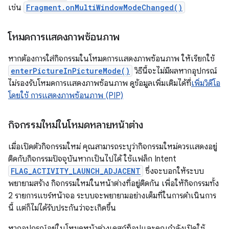
เช่น
Fragment.onMultiWindowModeChanged()
โหมดการแสดงภาพซ้อนภาพ
หากต้องการใส่กิจกรรมในโหมดการแสดงภาพซ้อนภาพ ให้เรียกใช้
enterPictureInPictureMode()
วิธีนี้จะไม่มีผลหากอุปกรณ์
ไม่รองรับโหมดการแสดงภาพซ้อนภาพ ดูข้อมูลเพิ่มเติมได้ที่
เพิ่มวิดีโอ
โดยใช้ การแสดงภาพซ้อนภาพ (PIP)
กิจกรรมใหม่ในโหมดหลายหน้าต่าง
เมื่อเปิดตัวกิจกรรมใหม่ คุณสามารถระบุว่ากิจกรรมใหม่ควรแสดงอยู่
ติดกับกิจกรรมปัจจุบันหากเป็นไปได้ ใช้แฟล็ก Intent
FLAG_ACTIVITY_LAUNCH_ADJACENT
ซึ่งจะบอกให้ระบบ
พยายามสร้าง กิจกรรมใหม่ในหน้าต่างที่อยู่ติดกัน เพื่อให้กิจกรรมทั้ง
2 รายการแชร์หน้าจอ ระบบจะพยายามอย่างเต็มที่ในการดำเนินการ
นี้ แต่ก็ไม่ได้รับประกันว่าจะเกิดขึ้น
หากอุปกรณ์อยู่ในโหมดหน้าต่างเดสก์ท็อปและคุณกำลังเปิดใช้