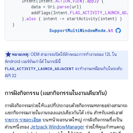
Intent
(
Intent
.
ACTION_VIEW
).
apply
{
data
=
Uri
.
parse
(
url
)
addFlags
(
Intent
.
FLAG_ACTIVITY_LAUNCH_ADJA
}.
also
{
intent
-
>
startActivity
(
intent
)
}
}
SupportMultiWindowMode
.
kt
หมายเหตุ:
OEM สามารถเปิดใช้ลักษณะการทำงานของ 12L ใน
Android เวอร์ชันเก่าได้ ในกรณีนี้
จะทำงานเหมือนกับในระดับ
FLAG_ACTIVITY_LAUNCH_ADJACENT
API 32
การฝังกิจกรรม (แยกกิจกรรมในงานเดียวกัน)
การฝังกิจกรรมช่วยให้แอปที่ประกอบด้วยกิจกรรมหลายอย่างสามารถ
แยกกิจกรรม
ภายในงานของแอปเดียวกัน
ได้ เช่น สำหรับเลย์เอาต์
รายการ-รายละเอียด
บนหน้าจอขนาดใหญ่ การฝังกิจกรรมซึ่งเป็น
ส่วนหนึ่งของ
Jetpack WindowManager
ช่วยให้คุณกำหนดกฎ