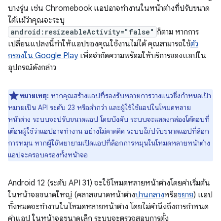
บางรุ่น เช่น Chromebook แอปอาจทำงานในหน้าต่างที่ปรับขนาด
ได้แม้ว่าคุณจะระบุ
android:resizeableActivity="false"
ก็ตาม หากการ
เปลี่ยนแปลงนี้ทำให้แอปของคุณใช้งานไม่ได้ คุณสามารถใช้
ตัว
กรองใน Google Play
เพื่อจำกัดความพร้อมให้บริการของแอปใน
อุปกรณ์ดังกล่าว
หมายเหตุ:
หากคุณสร้างแอปที่รองรับหลายการวางแนวซึ่งกำหนดเป้า
หมายเป็น API ระดับ 23 หรือต่ำกว่า และผู้ใช้ใช้แอปในโหมดหลาย
หน้าต่าง ระบบจะปรับขนาดแอป โดยบังคับ ระบบจะแสดงกล่องโต้ตอบที่
เตือนผู้ใช้ว่าแอปอาจทำงาน อย่างไม่คาดคิด ระบบ
ไม่
ปรับขนาดแอปที่ล็อก
การหมุน หากผู้ใช้พยายามเปิดแอปที่ล็อกการหมุนในโหมดหลายหน้าต่าง
แอปจะครอบครองทั้งหน้าจอ
Android 12 (ระดับ API 31) จะใช้โหมดหลายหน้าต่างโดยค่าเริ่มต้น
ในหน้าจอขนาดใหญ่ (คลาสขนาดหน้าต่าง
ปานกลาง
หรือ
ขยาย
) แอป
ทั้งหมดจะทำงานในโหมดหลายหน้าต่าง โดยไม่คำนึงถึงการกำหนด
ค่าแอป ในหน้าจอขนาดเล็ก ระบบจะตรวจสอบการตั้ง