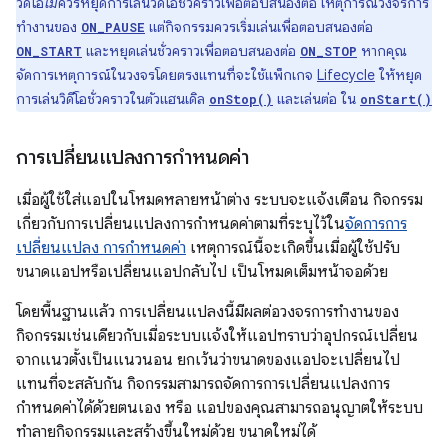
วิดีโอ
ไม่
ควรหยุดการเล่นวิดีโอชั่วคราวเพื่อตอบสนองต่อ เหตุการณ์วงจรการ
ทำงานของ
แต่กิจกรรมควรเริ่มเล่นเพื่อตอบสนองต่อ
ON_PAUSE
และหยุดเล่นชั่วคราวเพื่อตอบสนองต่อ
หากคุณ
ON_START
ON_STOP
จัดการเหตุการณ์ในวงจรโดยตรงแทนที่จะใช้แพ็กเกจ
Lifecycle
ให้หยุด
การเล่นวิดีโอชั่วคราวในตัวแฮนเดิล
และเล่นต่อ ใน
onStop()
onStart()
การเปลี่ยนแปลงการกำหนดค่า
เมื่อผู้ใช้ใส่แอปในโหมดหลายหน้าต่าง ระบบจะแจ้งเตือน กิจกรรม
เกี่ยวกับการเปลี่ยนแปลงการกำหนดค่าตามที่ระบุไว้ใน
จัดการการ
เปลี่ยนแปลง การกำหนดค่า
เหตุการณ์นี้จะเกิดขึ้นเมื่อผู้ใช้ปรับ
ขนาดแอปหรือเปลี่ยนแอปกลับไป เป็นโหมดเต็มหน้าจอด้วย
โดยพื้นฐานแล้ว การเปลี่ยนแปลงนี้มีผลต่อวงจรการทำงานของ
กิจกรรมเช่นเดียวกับเมื่อระบบแจ้งให้แอปทราบว่าอุปกรณ์เปลี่ยน
จากแนวตั้งเป็นแนวนอน ยกเว้นว่าขนาดของแอปจะเปลี่ยนไป
แทนที่จะสลับกัน กิจกรรมสามารถจัดการการเปลี่ยนแปลงการ
กำหนดค่าได้ด้วยตนเอง หรือ แอปของคุณสามารถอนุญาตให้ระบบ
ทำลายกิจกรรมและสร้างขึ้นใหม่ด้วย ขนาดใหม่ได้