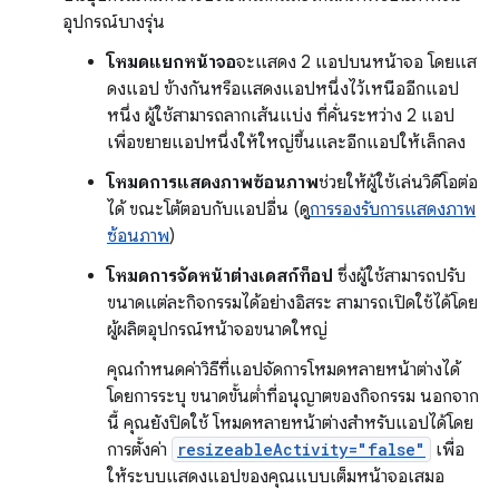
อุปกรณ์บางรุ่น
โหมดแยกหน้าจอ
จะแสดง 2 แอปบนหน้าจอ โดยแส
ดงแอป ข้างกันหรือแสดงแอปหนึ่งไว้เหนืออีกแอป
หนึ่ง ผู้ใช้สามารถลากเส้นแบ่ง ที่คั่นระหว่าง 2 แอป
เพื่อขยายแอปหนึ่งให้ใหญ่ขึ้นและอีกแอปให้เล็กลง
โหมดการแสดงภาพซ้อนภาพ
ช่วยให้ผู้ใช้เล่นวิดีโอต่อ
ได้ ขณะโต้ตอบกับแอปอื่น (ดู
การรองรับการแสดงภาพ
ซ้อนภาพ
)
โหมดการจัดหน้าต่างเดสก์ท็อป
ซึ่งผู้ใช้สามารถปรับ
ขนาดแต่ละกิจกรรมได้อย่างอิสระ สามารถเปิดใช้ได้โดย
ผู้ผลิตอุปกรณ์หน้าจอขนาดใหญ่
คุณกำหนดค่าวิธีที่แอปจัดการโหมดหลายหน้าต่างได้
โดยการระบุ ขนาดขั้นต่ำที่อนุญาตของกิจกรรม นอกจาก
นี้ คุณยังปิดใช้ โหมดหลายหน้าต่างสำหรับแอปได้โดย
การตั้งค่า
resizeableActivity="false"
เพื่อ
ให้ระบบแสดงแอปของคุณแบบเต็มหน้าจอเสมอ