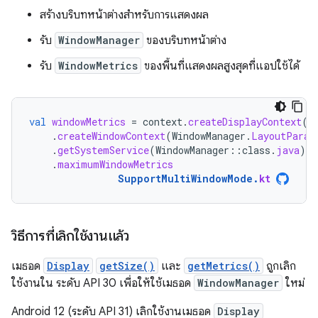
สร้างบริบทหน้าต่างสำหรับการแสดงผล
รับ
WindowManager
ของบริบทหน้าต่าง
รับ
WindowMetrics
ของพื้นที่แสดงผลสูงสุดที่แอปใช้ได้
val
windowMetrics
=
context
.
createDisplayContext
(
d
.
createWindowContext
(
WindowManager
.
LayoutParam
.
getSystemService
(
WindowManager
::
class
.
java
)
.
maximumWindowMetrics
SupportMultiWindowMode
.
kt
วิธีการที่เลิกใช้งานแล้ว
เมธอด
Display
getSize()
และ
getMetrics()
ถูกเลิก
ใช้งานใน ระดับ API 30 เพื่อให้ใช้เมธอด
WindowManager
ใหม่
Android 12 (ระดับ API 31) เลิกใช้งานเมธอด
Display