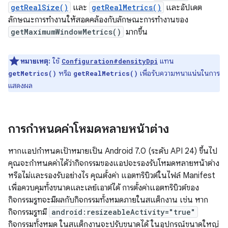
getRealSize()
และ
getRealMetrics()
และอัปเดต
ลักษณะการทำงานให้สอดคล้องกับลักษณะการทำงานของ
getMaximumWindowMetrics()
มากขึ้น
หมายเหตุ:
ใช้
แทน
Configuration#densityDpi
หรือ
เพื่อรับความหนาแน่นในการ
getMetrics()
getRealMetrics()
แสดงผล
การกำหนดค่าโหมดหลายหน้าต่าง
หากแอปกำหนดเป้าหมายเป็น Android 7.0 (ระดับ API 24) ขึ้นไป
คุณจะกำหนดค่าได้ว่ากิจกรรมของแอปจะรองรับโหมดหลายหน้าต่าง
หรือไม่และรองรับอย่างไร คุณตั้งค่า แอตทริบิวต์ในไฟล์ Manifest
เพื่อควบคุมทั้งขนาดและเลย์เอาต์ได้ การตั้งค่าแอตทริบิวต์ของ
กิจกรรมรูทจะมีผลกับกิจกรรมทั้งหมดภายในสแต็กงาน เช่น หาก
กิจกรรมรูทมี
android:resizeableActivity="true"
กิจกรรมทั้งหมด ในสแต็กงานจะปรับขนาดได้ ในอุปกรณ์ขนาดใหญ่