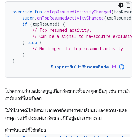
override
fun
onTopResumedActivityChanged
(
topResume
super
.
onTopResumedActivityChanged
(
topResumed
)
if
(
topResumed
)
{
// Top resumed activity.
// Can be a signal to re-acquire exclusive
}
else
{
// No longer the top resumed activity.
}
}
SupportMultiWindowMode
.
kt
โปรดทราบว่าแอปอาจสูญเสียทรัพยากรด้วยเหตุผลอื่นๆ เช่น การนำ
ฮาร์ดแวร์ที่แชร์ออก
ไม่ว่าในกรณีใดก็ตาม แอปควรจัดการการเปลี่ยนแปลงสถานะและ
เหตุการณ์ที่ ส่งผลต่อทรัพยากรที่มีอยู่อย่างเหมาะสม
สำหรับแอปที่ใช้กล้อง