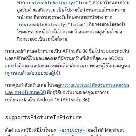
หาก
resizeableActivity="true"
ความกว้างและความ
สูงขั้นต่ำของกิจกรรม เป็นไปตามข้อกำหนดของโหมดหลาย
หน้าต่าง กิจกรรมจะรองรับโหมดหลายหน้าต่าง หาก
resizeableActivity="false"
กิจกรรมจะไม่รองรับ
โหมดหลายหน้าต่างไม่ว่าความกว้างและความสูงขั้นต่ำของ
กิจกรรมจะเป็นเท่าใดก็ตาม
หากแอปกำหนดเป้าหมายเป็น API ระดับ 36 ขึ้นไป ระบบจะละเว้น
แอตทริบิวต์นี้ในจอแสดงผลที่มีความกว้างที่เล็กที่สุด >= 600dp
อย่างไรก็ตาม แอปจะเคารพตัวเลือกสัดส่วนภาพของผู้ใช้โดยสมบูรณ์
(ดู
การลบล้างต่อแอปของผู้ใช้
)
หากคุณกำลังสร้างเกม โปรดดู
การวางแนวแอป สัดส่วนการแสดงผล
และ การปรับขนาดได้
เพื่อดูวิธียกเว้นเกมของคุณจากการ
เปลี่ยนแปลงใน Android 16 (API ระดับ 36)
supports
Picture
In
Picture
ตั้งค่าแอตทริบิวต์นี้ในโหนด
<activity>
ของไฟล์ Manifest