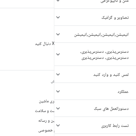
متن و تایپوگرافی
تصاویر و گرافیک
انیمیشن
,
انیمیشن
,
انیمیشن
,
انیمیشن
X
AndroidDev@ را در X دنبال کنید
دسترس‌پذیری، دسترس‌پذیری،
دسترس‌پذیری، دسترس‌پذیری
لمس کنید و وارد کنید
مطالب بیشتر درباره
کاوش
ANDROID
بازی
عملکرد
Android
یادگیری ماشین
Android برای سازمان‌ها
دستورالعمل های سبک
بهداشت و سلامت
امنیت
دوربین و رسانه
تست رابط کاربری
منبع آزاد
حریم خصوصی