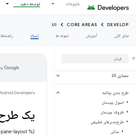
ملزومات
توسعه دهید
UI
CORE AREAS
DEVELOP
نمای کلی
آموزش
نمونه ها
اسناد
راهنماها
مقدمه
معماری UI
طرح بندی برنامه
Android Developers
اصول چیدمان
یک طرح 
ظروف چیدمان
طرح‌بندی‌های تطبیقی
مبانی
{% include "/develop/ui/compose/layouts/adaptive/includes/___build-a-supporting-pane-layout" %}