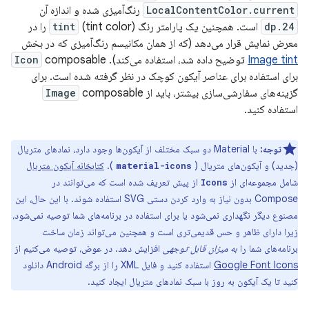
LocalContentColor.current
رنگ‌آمیزی شده و اندازه آن
24.dp
است. همچنین یک پارامتر رنگ
tint
(tint color) را در
معرض نمایش قرار می‌دهد (که از همان مکانیسم رنگ‌آمیزی که در بخش
Image tint
توضیح داده شد، استفاده می‌کند).
composable
Icon
برای استفاده برای عناصر آیکون کوچک در نظر گرفته شده است. برای
گزینه‌های سفارشی‌سازی بیشتر، باید از
composable
Image
استفاده کنید.
توجه:
با Material دو سبک مختلف از آیکون‌ها وجود دارد، نمادهای متریال
(جدید) و آیکون‌های متریال (
).
کتابخانه آیکون متریال
material-icons
شامل مجموعه‌ای از
از پیش تعریف شده است که می‌توانند در
Icons
Compose بدون نیاز به وارد کردن دستی SVG استفاده شوند. با این حال، این
مصنوع دیگر نگهداری نمی‌شود یا برای استفاده در برنامه‌های شما توصیه نمی‌شود،
زیرا دارای ظاهر و حس قدیمی‌تری است و همچنین می‌تواند زمان ساخت
برنامه‌های شما را
به میزان قابل توجهی
افزایش دهد. در عوض، توصیه می‌کنیم از
Google Font Icons
استفاده کنید و فایل XML را از برگه Android دانلود
کنید تا یک آیکون به روز با سبک نمادهای متریال ایجاد کنید.