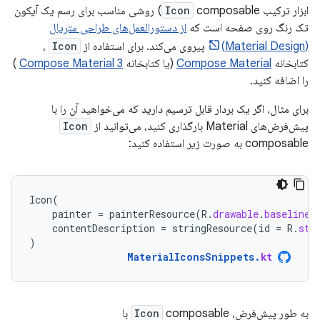
ابزار ترکیب
Icon
composable) روشی مناسب برای رسم یک آیکون
تک رنگ روی صفحه است که
از دستورالعمل‌های طراحی متریال
(Material Design)
پیروی می‌کند. برای استفاده از
Icon
،
کتابخانه
Compose Material
(یا کتابخانه
Compose Material 3
)
را اضافه کنید.
برای مثال، اگر یک بردار قابل ترسیم دارید که می‌خواهید آن را با
پیش‌فرض‌های Material بارگذاری کنید، می‌توانید از
Icon
composable به صورت زیر استفاده کنید:
Icon
(
painter
=
painterResource
(
R
.
drawable
.
baseline_
contentDescription
=
stringResource
(
id
=
R
.
str
)
MaterialIconsSnippets
.
kt
به طور پیش‌فرض،
composable با
Icon