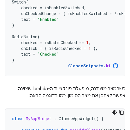
Switch
(
checked
=
isEnabledSwitched
,
onCheckedChange
=
{
isEnabledSwitched
=
!
isEna
text
=
"Enabled"
)
RadioButton
(
checked
=
isRadioChecked
==
1
,
onClick
=
{
isRadioChecked
=
1
},
text
=
"Checked"
)
GlanceSnippets
.
kt
כשהמצב משתנה, מופעלת פונקציית ה-lambda שצוינה.
אפשר לאחסן את מצב הסימון, כמו בדוגמה הבאה:
class
MyAppWidget
:
GlanceAppWidget
()
{