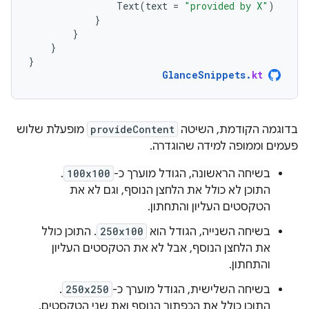
Text
(
text
=
"provided by X"
)
}
}
}
}
GlanceSnippets
.
kt
בדוגמה הקודמת, השיטה
provideContent
מופעלת שלוש
פעמים וממופה למידה שהוגדרה.
בשיחה הראשונה, הגודל מוערך כ-
100x100
.
התוכן לא כולל את הלחצן הנוסף, וגם לא את
הטקסטים העליון והתחתון.
בשיחה השנייה, הגודל הוא
250x100
. התוכן כולל
את הלחצן הנוסף, אבל לא את הטקסטים העליון
והתחתון.
בשיחה השלישית, הגודל מוערך כ-
250x250
.
התוכן כולל את הכפתור הנוסף ואת שני הטקסטים.