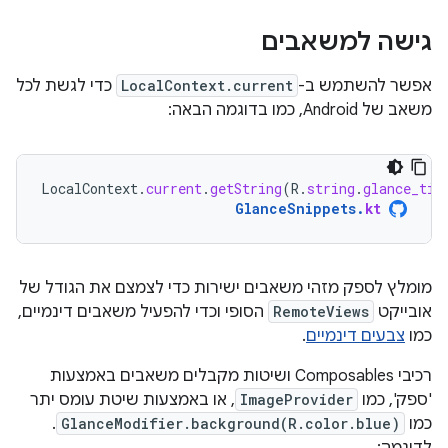
גישה למשאבים
אפשר להשתמש ב-
LocalContext.current
כדי לגשת לכל
משאב של Android, כמו בדוגמה הבאה:
LocalContext
.
current
.
getString
(
R
.
string
.
glance_tit
GlanceSnippets
.
kt
מומלץ לספק מזהי משאבים ישירות כדי לצמצם את הגודל של
אובייקט
RemoteViews
הסופי וכדי להפעיל משאבים דינמיים,
כמו
צבעים דינמיים
.
רכיבי Composables ושיטות מקבלים משאבים באמצעות
'ספק', כמו
ImageProvider
, או באמצעות שיטת עומס יתר
כמו
GlanceModifier.background(R.color.blue)
.