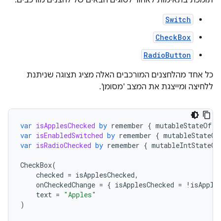
תומכת בתאימות לאחור לסוגים הבאים של לחצנים מורכבים:
Switch
CheckBox
RadioButton
כל אחד מהלחצנים המורכבים האלה מציג תצוגה שניתנת
ללחיצה ומייצגת את המצב 'מסומן'.
var
isApplesChecked
by
remember
{
mutableStateOf
(
f
var
isEnabledSwitched
by
remember
{
mutableStateOf
var
isRadioChecked
by
remember
{
mutableIntStateOf
CheckBox
(
checked
=
isApplesChecked
,
onCheckedChange
=
{
isApplesChecked
=
!
isApple
text
=
"Apples"
)