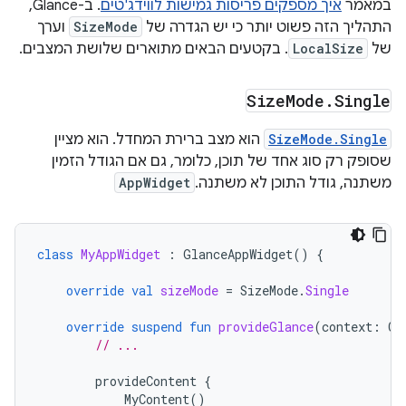
במאמר
איך מספקים פריסות גמישות לווידג'טים
. ב-Glance,
התהליך הזה פשוט יותר כי יש הגדרה של
SizeMode
וערך
של
LocalSize
. בקטעים הבאים מתוארים שלושת המצבים.
Size
Mode
.
Single
SizeMode.Single
הוא מצב ברירת המחדל. הוא מציין
שסופק רק סוג אחד של תוכן, כלומר, גם אם הגודל הזמין
משתנה, גודל התוכן לא משתנה.
AppWidget
class
MyAppWidget
:
GlanceAppWidget
()
{
override
val
sizeMode
=
SizeMode
.
Single
override
suspend
fun
provideGlance
(
context
:
Co
// ...
provideContent
{
MyContent
()