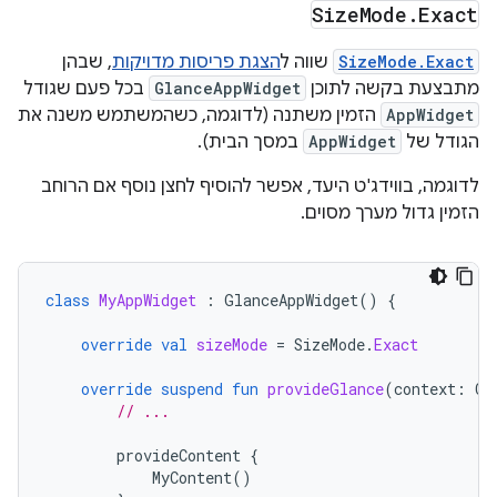
Size
Mode
.
Exact
SizeMode.Exact
שווה ל
הצגת פריסות מדויקות
, שבהן
מתבצעת בקשה לתוכן
GlanceAppWidget
בכל פעם שגודל
AppWidget
הזמין משתנה (לדוגמה, כשהמשתמש משנה את
הגודל של
AppWidget
במסך הבית).
לדוגמה, בווידג'ט היעד, אפשר להוסיף לחצן נוסף אם הרוחב
הזמין גדול מערך מסוים.
class
MyAppWidget
:
GlanceAppWidget
()
{
override
val
sizeMode
=
SizeMode
.
Exact
override
suspend
fun
provideGlance
(
context
:
Co
// ...
provideContent
{
MyContent
()