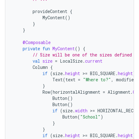
provideContent
{
MyContent
()
}
}
@Composable
private
fun
MyContent
()
{
// Size will be one of the sizes defined a
val
size
=
LocalSize
.
current
Column
{
if
(
size
.
height
>
=
BIG_SQUARE
.
height
)
Text
(
text
=
"Where to?"
,
modifier
}
Row
(
horizontalAlignment
=
Alignment
.
Ce
Button
()
Button
()
if
(
size
.
width
>
=
HORIZONTAL_RECTA
Button
(
"School"
)
}
}
if
(
size
.
height
>
=
BIG_SQUARE
.
height
)