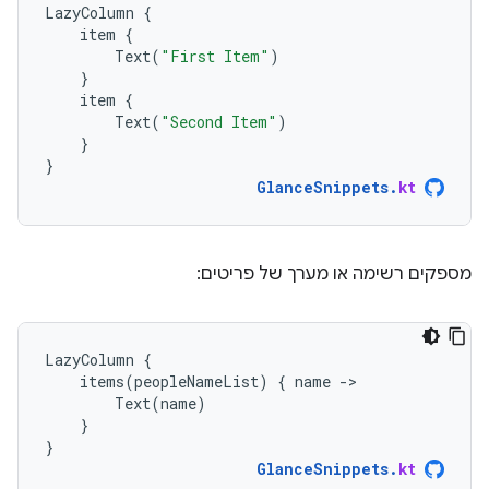
LazyColumn
{
item
{
Text
(
"First Item"
)
}
item
{
Text
(
"Second Item"
)
}
}
GlanceSnippets
.
kt
מספקים רשימה או מערך של פריטים:
LazyColumn
{
items
(
peopleNameList
)
{
name
-
Text
(
name
)
}
}
GlanceSnippets
.
kt