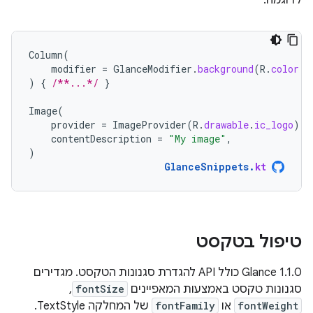
לדוגמה:
Column
(
modifier
=
GlanceModifier
.
background
(
R
.
color
.
d
)
{
/**...*/
}
Image
(
provider
=
ImageProvider
(
R
.
drawable
.
ic_logo
),
contentDescription
=
"My image"
,
)
GlanceSnippets
.
kt
טיפול בטקסט
‫Glance 1.1.0 כולל API להגדרת סגנונות הטקסט. מגדירים
סגנונות טקסט באמצעות המאפיינים
fontSize
,
fontWeight
או
fontFamily
של המחלקה TextStyle.