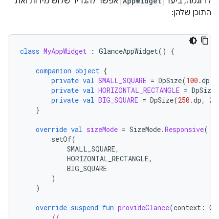
לדוגמה, ביעד
AppWidget
אפשר להגדיר שלוש מידות ואת
התוכן שלהן:
class
MyAppWidget
:
GlanceAppWidget
()
{
companion
object
{
private
val
SMALL_SQUARE
=
DpSize
(
100.
dp
,
private
val
HORIZONTAL_RECTANGLE
=
DpSize
private
val
BIG_SQUARE
=
DpSize
(
250.
dp
,
25
}
override
val
sizeMode
=
SizeMode
.
Responsive
(
setOf
(
SMALL_SQUARE
,
HORIZONTAL_RECTANGLE
,
BIG_SQUARE
)
)
override
suspend
fun
provideGlance
(
context
:
Co
// ...