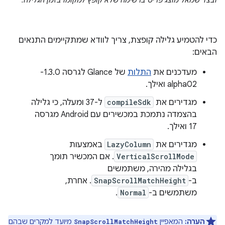
ובצד שמאל מוצג פריט ברשימה שלא קופץ למקומו בזמן הגלילה.
כדי להטמיע גלילה קופצת, צריך לוודא שמתקיימים התנאים
הבאים:
מעדכנים את
התלות
של Glance לגרסה 1.3.0-
alpha02 ואילך.
מגדירים את
compileSdk
ל-37 ומעלה, כי גלילה
בהצמדה נתמכת במכשירים עם Android מגרסה
17 ואילך.
מגדירים את
LazyColumn
באמצעות
VerticalScrollMode
. אם המכשיר תומך
בגלילה מהירה, משתמשים
ב-
SnapScrollMatchHeight
. אחרת,
משתמשים ב-
Normal
.
הערה:
המאפיין
מיועד למקרים שבהם
SnapScrollMatchHeight