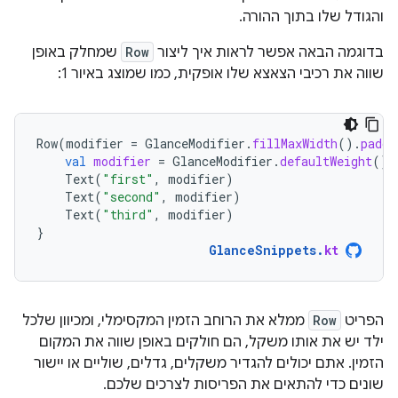
והגודל שלו בתוך ההורה.
בדוגמה הבאה אפשר לראות איך ליצור
Row
שמחלק באופן
שווה את רכיבי הצאצא שלו אופקית, כמו שמוצג באיור 1:
Row
(
modifier
=
GlanceModifier
.
fillMaxWidth
().
paddi
val
modifier
=
GlanceModifier
.
defaultWeight
()
Text
(
"first"
,
modifier
)
Text
(
"second"
,
modifier
)
Text
(
"third"
,
modifier
)
}
GlanceSnippets
.
kt
הפריט
Row
ממלא את הרוחב הזמין המקסימלי, ומכיוון שלכל
ילד יש את אותו משקל, הם חולקים באופן שווה את המקום
הזמין. אתם יכולים להגדיר משקלים, גדלים, שוליים או יישור
שונים כדי להתאים את הפריסות לצרכים שלכם.