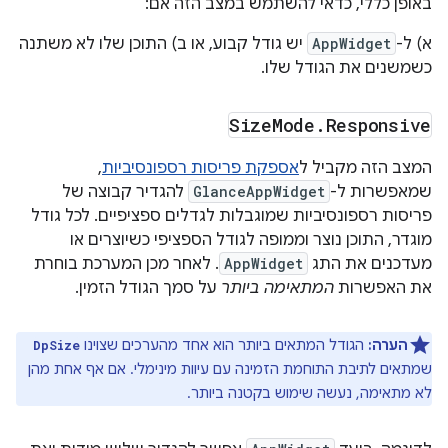
באופן כללי, כדאי להשתמש במצב הזה אם:
א) ל-
AppWidget
יש גודל קבוע, או ב) התוכן שלו לא משתנה
כשמשנים את הגודל שלו.
Size
Mode
.
Responsive
המצב הזה מקביל ל
אספקת פריסות רספונסיביות
,
שמאפשרות ל-
GlanceAppWidget
להגדיר קבוצה של
פריסות רספונסיביות שמוגבלות לגדלים ספציפיים. לכל גודל
מוגדר, התוכן נוצר וממופה לגודל הספציפי כשיוצרים או
מעדכנים את התג
AppWidget
. לאחר מכן המערכת בוחרת
את האפשרות
המתאימה ביותר
על סמך הגודל הזמין.
הערה:
הגודל המתאים ביותר הוא אחד מהערכים שצוינו
DpSize
שמתאים לתיבת התוחמת הזמינה עם עיוות מינימלי. אם אף אחת מהן
לא מתאימה, נעשה שימוש בקטנה ביותר.