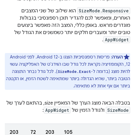
SizeMode.Responsive
הוא שילוב של שני המצבים
האחרים, ומאפשר לכם להגדיר תוכן רספונסיבי בגבולות
מוגדרים מראש. באופן כללי, המצב הזה מאפשר ביצועים
טובים יותר ומעברים חלקים יותר כשמשנים את הגודל של
.
AppWidget
הערה:
פריסות רספונסיביות הוצגו ב-Android 12. לפני Android
12, הקומפוזיציה נקראת לכל גודל שבו הווידג'ט של האפליקציה עשוי
להיות מוצג (בדומה ל-
). לכל גודל נבחר התצוגה
SizeMode.Exact
הטובה ביותר, שהיא הגדולה ביותר שמתאימה לשטח הזמין, או הקטנה
ביותר אם אף אחת לא מתאימה.
בטבלה הבאה מוצג הערך של המאפיין size, בהתאם לערך של
SizeMode
ולגודל הזמין של
AppWidget
:
‫203
‫72
‫203
‫105