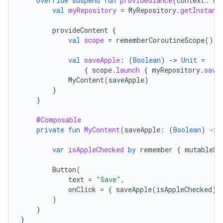
override
suspend
fun
provideGlance
(
context
:
Co
val
myRepository
=
MyRepository
.
getInstanc
provideContent
{
val
scope
=
rememberCoroutineScope
()
val
saveApple
:
(
Boolean
)
-
>
Unit
=
{
scope
.
launch
{
myRepository
.
save
MyContent
(
saveApple
)
}
}
@Composable
private
fun
MyContent
(
saveApple
:
(
Boolean
)
-
>
var
isAppleChecked
by
remember
{
mutableSt
Button
(
text
=
"Save"
,
onClick
=
{
saveApple
(
isAppleChecked
)
)
}
}