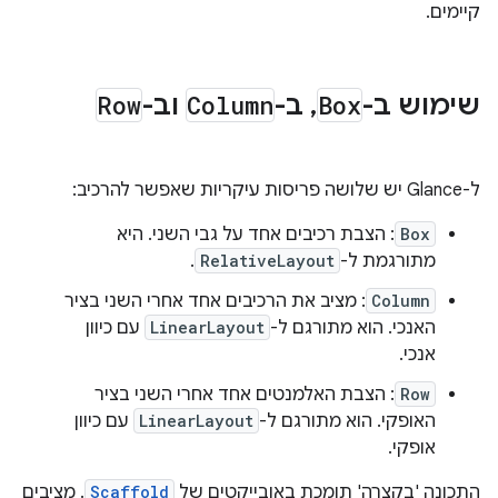
קיימים.
שימוש ב-
Box
,
ב-
Column
וב-
Row
ל-Glance יש שלושה פריסות עיקריות שאפשר להרכיב:
Box
: הצבת רכיבים אחד על גבי השני. היא
מתורגמת ל-
RelativeLayout
.
Column
: מציב את הרכיבים אחד אחרי השני בציר
האנכי. הוא מתורגם ל-
LinearLayout
עם כיוון
אנכי.
Row
: הצבת האלמנטים אחד אחרי השני בציר
האופקי. הוא מתורגם ל-
LinearLayout
עם כיוון
אופקי.
התכונה 'בקצרה' תומכת באובייקטים של
Scaffold
. מציבים