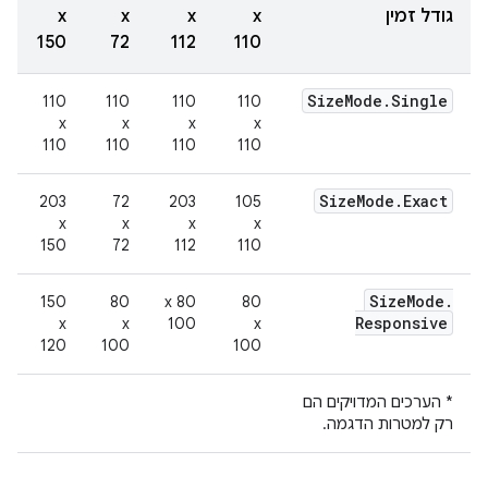
גודל זמין
x
x
x
x
150
72
112
110
Size
Mode
.
Single
‫110
‫110
‫110
‫110
x
x
x
x
110
110
110
110
Size
Mode
.
Exact
‫203
‫72
‫203
‫105
x
x
x
x
150
72
112
110
Size
Mode
.
‫150
‫80
‫80 x
‫80
Responsive
x
x
100
x
120
100
100
* הערכים המדויקים הם
רק למטרות הדגמה.