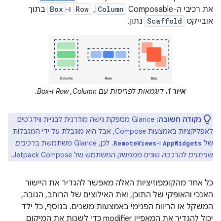
את רכיבי ה-Composable‏
Column
,
Row
ו-
Box
בתוך
אובייקט
Scaffold
נתון.
איור 1.
דוגמאות לפריסות עם Column,‏ Row ו-Box.
נקודה חשובה:
Glance מספקת גישה מודרנית לבניית ווידג'טים
לאפליקציות באמצעות Compose, אבל היא מוגבלת על ידי המגבלות
של
ו-
. לכן, Glance משתמשת ב
רכיבים
RemoteViews
AppWidgets
שניתנים להרכבה
שונים מממשק המשתמש של Jetpack Compose.
כל אחד מהקומפוזיציות האלה מאפשר להגדיר את היישור
האנכי והאופקי של התוכן, ואת האילוצים של הרוחב, הגובה,
המשקל או הריווח הפנימי באמצעות משנים. בנוסף, כל ילד
יכול להגדיר את המאפיין modifier כדי לשנות את המיקום