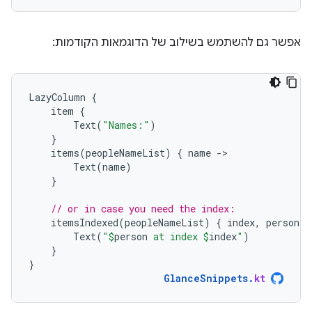
אפשר גם להשתמש בשילוב של הדוגמאות הקודמות:
LazyColumn
{
item
{
Text
(
"Names:"
)
}
items
(
peopleNameList
)
{
name
-
Text
(
name
)
}
// or in case you need the index:
itemsIndexed
(
peopleNameList
)
{
index
,
person
-
Text
(
"
$
person
 at index 
$
index
"
)
}
}
GlanceSnippets
.
kt