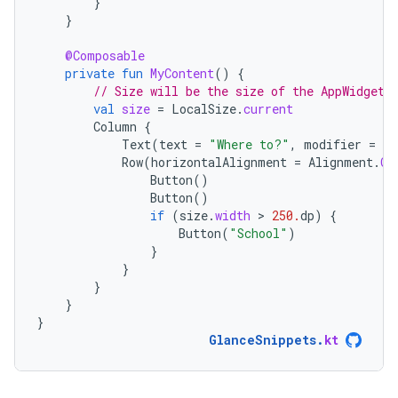
}
}
@Composable
private
fun
MyContent
()
{
// Size will be the size of the AppWidget
val
size
=
LocalSize
.
current
Column
{
Text
(
text
=
"Where to?"
,
modifier
=
Gl
Row
(
horizontalAlignment
=
Alignment
.
Ce
Button
()
Button
()
if
(
size
.
width
 > 
250.
dp
)
{
Button
(
"School"
)
}
}
}
}
}
GlanceSnippets
.
kt