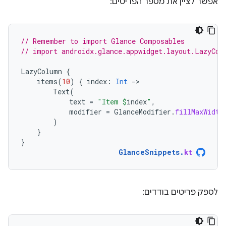
אפשר לציין את מספר הפריטים:
// Remember to import Glance Composables
// import androidx.glance.appwidget.layout.LazyCol
LazyColumn
{
items
(
10
)
{
index
:
Int
-
Text
(
text
=
"Item 
$
index
"
,
modifier
=
GlanceModifier
.
fillMaxWidth
)
}
}
GlanceSnippets
.
kt
לספק פריטים בודדים: