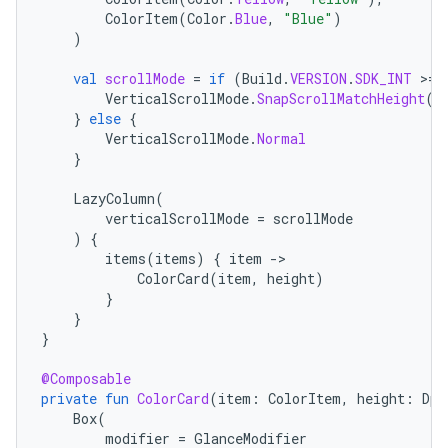
ColorItem
(
Color
.
Blue
,
"Blue"
)
)
val
scrollMode
=
if
(
Build
.
VERSION
.
SDK_INT
>
=
VerticalScrollMode
.
SnapScrollMatchHeight
(
h
}
else
{
VerticalScrollMode
.
Normal
}
LazyColumn
(
verticalScrollMode
=
scrollMode
)
{
items
(
items
)
{
item
-
ColorCard
(
item
,
height
)
}
}
}
@Composable
private
fun
ColorCard
(
item
:
ColorItem
,
height
:
Dp
)
Box
(
modifier
=
GlanceModifier