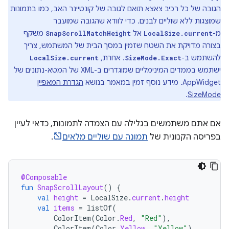
הגובה של כל רכיב צאצא תואם לגובה של קונטיינר האב, כמו בתמונות
שמוצגות ללא שוליים לבנים. כדי לוודא שהגובה שמועבר
מ-
אל
משקף
SnapScrollMatchHeight
LocalSize.current
בצורה מדויקת את השטח שזמין במסך הבית של המשתמש, צריך
להשתמש ב-
. אחרת,
LocalSize.current
SizeMode.Exact
ישתמש בממדים המינימליים שמוגדרים ב-XML של המטא-נתונים של
AppWidget. מידע נוסף זמין במאמר בנושא
הגדרת המאפיין
.
SizeMode
אם אתם משתמשים בגלילה עם הצמדה לתמונות, כדאי לעיין
בפריסה הקנונית של
תמונה עם שוליים מלאים
.
@Composable
fun
SnapScrollLayout
()
{
val
height
=
LocalSize
.
current
.
height
val
items
=
listOf
(
ColorItem
(
Color
.
Red
,
"Red"
),
ColorItem
(
Color
.
Yellow
,
"Yellow"
),