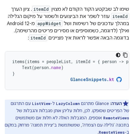
שימו לב שבקטע הקוד הקודם לא מצוין
itemId
. ציון הערך
itemId
עוזר לשפר את הביצועים ולשמור על מיקום הגלילה
במהלך עדכונים של רשימות ושל
appWidget
מ-Android 12
ואילך (לדוגמה, כשמוסיפים או מסירים פריטים מהרשימה).
בדוגמה הבאה אפשר לראות איך מציינים
itemId
:
items
(
items
=
peopleList
,
itemId
=
{
person
-
>
per
Text
(
person
.
name
)
}
GlanceSnippets
.
kt
הערה:
Glance מתרגם
ל-
עם התרגום
ListView
LazyColumn
של הפריטים שסופקו. לכן, חלות עליהן אותן מגבלות והגבלות של
אוספים. המגבלות האלה לא חלות אם משתמשים
RemoteViews
בתכונה 'גלילה עם הצמדה', שמשתמשת ב'יצירת תמונה' מרחוק במקום
ב-
.
RemoteViews