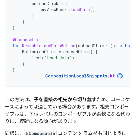
onLoadClick
=
{
myViewModel
.
loadData
()
}
)
}
@Composable
fun
ReusableLoadDataButton
(
onLoadClick
:
()
-
>
Unit
Button
(
onClick
=
onLoadClick
)
{
Text
(
"Load data"
)
}
}
CompositionLocalSnippets
.
kt
この方法は、
子を直接の祖先から切り離す
ため、ユースケ
ースによっては適している場合があります。祖先コンポー
ザブルは、下位レベルのコンポーザブルが柔軟になる代わ
りに、複雑になる傾向があります。
同様に、
@Composable
コンテンツ ラムダも同じように