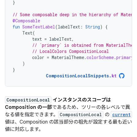
}
// Some composable deep in the hierarchy of Materi
@Composable
fun
SomeTextLabel
(
labelText
:
String
)
{
Text
(
text
=
labelText
,
// `primary` is obtained from MaterialThem
// LocalColors CompositionLocal
color
=
MaterialTheme
.
colorScheme
.
primary
)
}
CompositionLocalSnippets
.
kt
CompositionLocal
インスタンスのスコープは
Composition の一部
であるため、ツリーの各レベルで異
なる値を指定できます。
CompositionLocal
の
current
値は、Composition の該当部分の祖先が設定する最も近い
値に対応します。