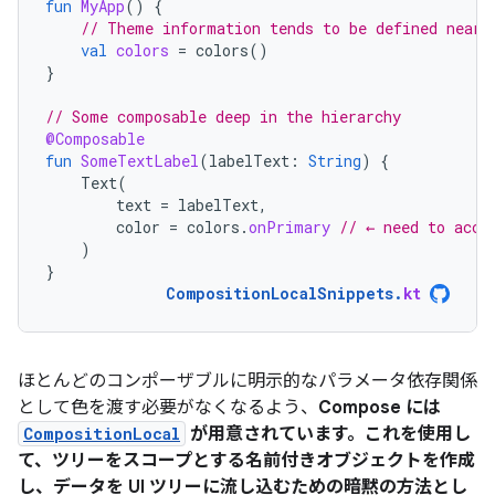
fun
MyApp
()
{
// Theme information tends to be defined near 
val
colors
=
colors
()
}
// Some composable deep in the hierarchy
@Composable
fun
SomeTextLabel
(
labelText
:
String
)
{
Text
(
text
=
labelText
,
color
=
colors
.
onPrimary
// ← need to acce
)
}
CompositionLocalSnippets
.
kt
ほとんどのコンポーザブルに明示的なパラメータ依存関係
として色を渡す必要がなくなるよう、
Compose には
CompositionLocal
が用意されています。これを使用し
て、ツリーをスコープとする名前付きオブジェクトを作成
し、データを UI ツリーに流し込むための暗黙の方法とし