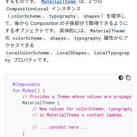
するものです。
MaterialTheme
は、3 つの
CompositionLocal
インスタンス
（
colorScheme
、
typography
、
shapes
）を提供し
て、後から Composition の子孫部分で取得できるように
するオブジェクトです。 具体的には、
MaterialTheme
の
colorScheme
、
shapes
、
typography
属性からア
クセスできる
LocalColorScheme
、
LocalShapes
、
LocalTypograp
hy
プロパティです。
@Composable
fun
MyApp
()
{
// Provides a Theme whose values are propagate
MaterialTheme
{
// New values for colorScheme, typography,
// in MaterialTheme's content lambda.
// ... content here ...
}