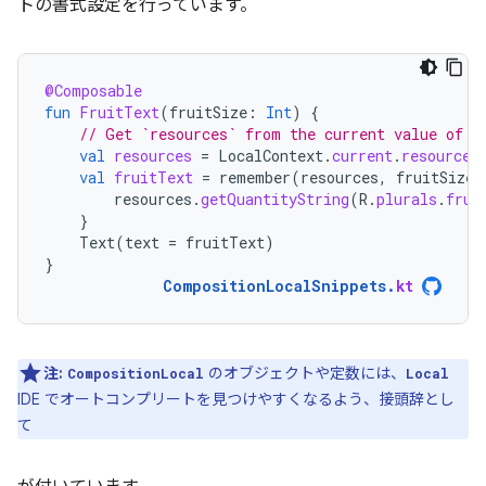
トの書式設定を行っています。
@Composable
fun
FruitText
(
fruitSize
:
Int
)
{
// Get `resources` from the current value of L
val
resources
=
LocalContext
.
current
.
resources
val
fruitText
=
remember
(
resources
,
fruitSize
)
resources
.
getQuantityString
(
R
.
plurals
.
frui
}
Text
(
text
=
fruitText
)
}
CompositionLocalSnippets
.
kt
注:
のオブジェクトや定数には、
CompositionLocal
Local
IDE でオートコンプリートを見つけやすくなるよう、接頭辞とし
て