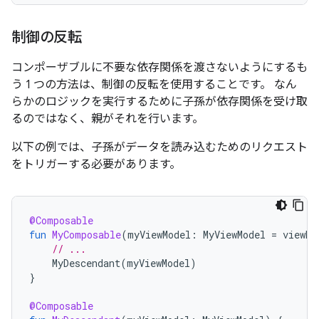
制御の反転
コンポーザブルに不要な依存関係を渡さないようにするも
う 1 つの方法は、制御の反転を使用することです。
なん
らかのロジックを実行するために子孫が依存関係を受け取
るのではなく、親がそれを行います。
以下の例では、子孫がデータを読み込むためのリクエスト
をトリガーする必要があります。
@Composable
fun
MyComposable
(
myViewModel
:
MyViewModel
=
viewMo
// ...
MyDescendant
(
myViewModel
)
}
@Composable