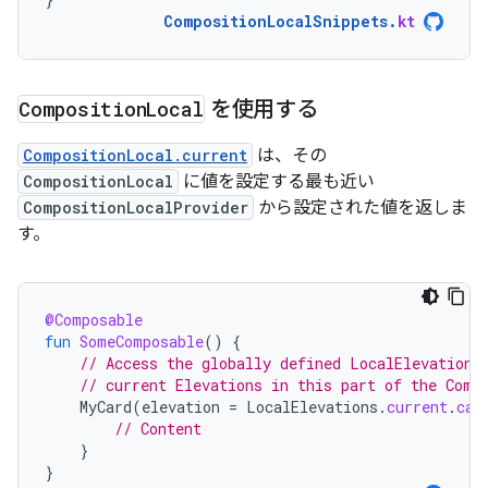
CompositionLocalSnippets
.
kt
Composition
Local
を使用する
CompositionLocal.current
は、その
CompositionLocal
に値を設定する最も近い
CompositionLocalProvider
から設定された値を返しま
す。
@Composable
fun
SomeComposable
()
{
// Access the globally defined LocalElevations
// current Elevations in this part of the Comp
MyCard
(
elevation
=
LocalElevations
.
current
.
car
// Content
}
}