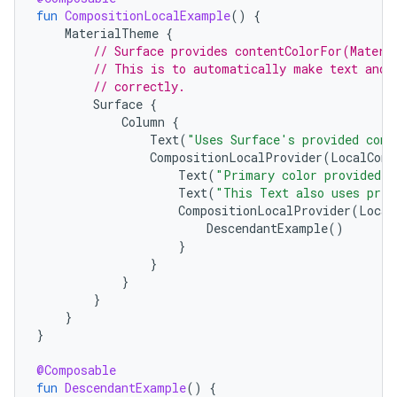
fun
CompositionLocalExample
()
{
MaterialTheme
{
// Surface provides contentColorFor(Materi
// This is to automatically make text and 
// correctly.
Surface
{
Column
{
Text
(
"Uses Surface's provided cont
CompositionLocalProvider
(
LocalCont
Text
(
"Primary color provided b
Text
(
"This Text also uses prim
CompositionLocalProvider
(
Local
DescendantExample
()
}
}
}
}
}
}
@Composable
fun
DescendantExample
()
{