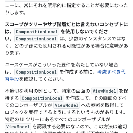
ューに、常にそれを明示的に指定することが必要になった
りします。
スコープがツリーやサブ階層
だとは言えないコンセプトに
は、
CompositionLocal
を使用しないでくださ
い
。
CompositionLocal
は、少数のインスタンスではな
く、どの子孫にも使用される可能性がある場合に意味があ
ります。
ユースケースがこういった要件を満たしていない場合
は、
CompositionLocal
を作成する前に、
考慮すべき代
替手段
を確認してください。
不適切な利用の例として、特定の画面の
ViewModel
を保
持する
CompositionLocal
を作成して、その画面のすべ
てのコンポーザブルが
ViewModel
への参照を取得して
ロジックを実行できるようにするというものがあります。
特定の UI ツリーにあるすべてのコンポーザブルが
ViewModel
を認識する必要はないので、この方法は適切