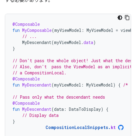
する必要があります。
@Composable
fun
MyComposable
(
myViewModel
:
MyViewModel
=
viewMo
// ...
MyDescendant
(
myViewModel
.
data
)
}
// Don't pass the whole object! Just what the desc
// Also, don't  pass the ViewModel as an implicit 
// a CompositionLocal.
@Composable
fun
MyDescendant
(
myViewModel
:
MyViewModel
)
{
/* ..
// Pass only what the descendant needs
@Composable
fun
MyDescendant
(
data
:
DataToDisplay
)
{
// Display data
}
CompositionLocalSnippets
.
kt