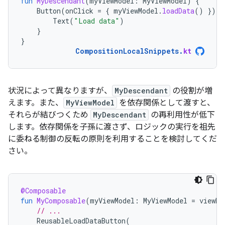
fun
MyDescendant
(
myViewModel
:
MyViewModel
)
{
Button
(
onClick
=
{
myViewModel
.
loadData
()
})
{
Text
(
"Load data"
)
}
}
CompositionLocalSnippets
.
kt
状況によって異なりますが、
MyDescendant
の役割が増
えます。また、
MyViewModel
を依存関係として渡すと、
それらが結びつくため
MyDescendant
の再利用性が低下
します。依存関係を子孫に渡さず、ロジックの実行を祖先
に委ねる制御の反転の原則を利用することを検討してくだ
さい。
@Composable
fun
MyComposable
(
myViewModel
:
MyViewModel
=
viewMo
// ...
ReusableLoadDataButton
(