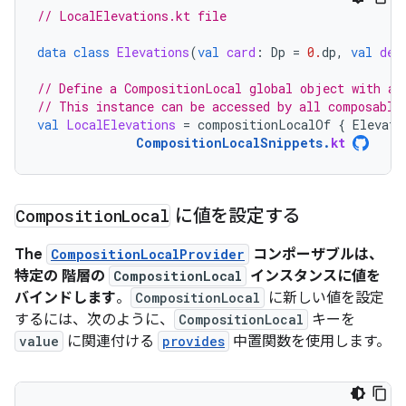
// LocalElevations.kt file
data
class
Elevations
(
val
card
:
Dp
=
0.
dp
,
val
def
// Define a CompositionLocal global object with a 
// This instance can be accessed by all composable
val
LocalElevations
=
compositionLocalOf
{
Elevati
CompositionLocalSnippets
.
kt
Composition
Local
に値を設定する
The
CompositionLocalProvider
コンポーザブルは、
特定の 階層の
CompositionLocal
インスタンスに値を
バインドします
。
CompositionLocal
に新しい値を設定
するには、次のように、
CompositionLocal
キーを
value
に関連付ける
provides
中置関数を使用します。