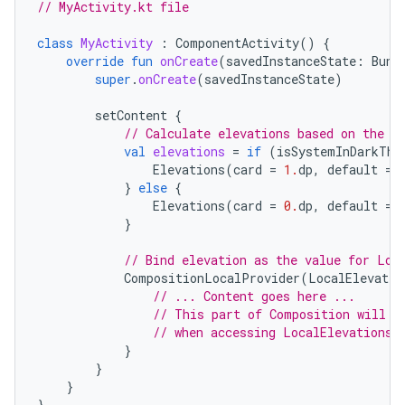
// MyActivity.kt file
class
MyActivity
:
ComponentActivity
()
{
override
fun
onCreate
(
savedInstanceState
:
Bund
super
.
onCreate
(
savedInstanceState
)
setContent
{
// Calculate elevations based on the s
val
elevations
=
if
(
isSystemInDarkThe
Elevations
(
card
=
1.
dp
,
default
=
}
else
{
Elevations
(
card
=
0.
dp
,
default
=
}
// Bind elevation as the value for Loc
CompositionLocalProvider
(
LocalElevatio
// ... Content goes here ...
// This part of Composition will s
// when accessing LocalElevations.
}
}
}
}