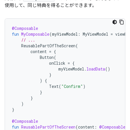
使用して、同じ特典を得ることができます。
@Composable
fun
MyComposable
(
myViewModel
:
MyViewModel
=
viewMo
// ...
ReusablePartOfTheScreen
(
content
=
{
Button
(
onClick
=
{
myViewModel
.
loadData
()
}
)
{
Text
(
"Confirm"
)
}
}
)
}
@Composable
fun
ReusablePartOfTheScreen
(
content
:
@Composable