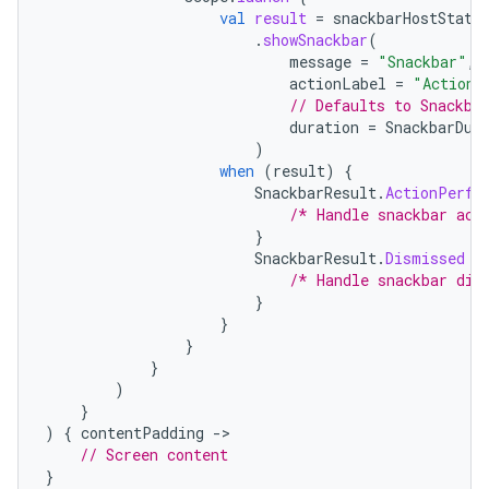
val
result
=
snackbarHostState
.
showSnackbar
(
message
=
"Snackbar"
,
actionLabel
=
"Action"
// Defaults to Snackba
duration
=
SnackbarDur
)
when
(
result
)
{
SnackbarResult
.
ActionPerfo
/* Handle snackbar act
}
SnackbarResult
.
Dismissed
-
/* Handle snackbar dis
}
}
}
}
)
}
)
{
contentPadding
-
// Screen content
}