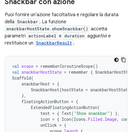
Snackbar con azione
Puoi fornire un'azione facoltativa e regolare la durata
della
Snackbar
. La funzione
snackbarHostState.showSnackbar()
accetta
parametri
actionLabel
e
duration
aggiuntivi e
restituisce un
SnackbarResult
.
val
scope
=
rememberCoroutineScope
()
val
snackbarHostState
=
remember
{
SnackbarHostSta
Scaffold
(
snackbarHost
=
{
SnackbarHost
(
hostState
=
snackbarHostState
},
floatingActionButton
=
{
ExtendedFloatingActionButton
(
text
=
{
Text
(
"Show snackbar"
)
},
icon
=
{
Icon
(
Icons
.
Filled
.
Image
,
cont
onClick
=
{
scope
.
launch
{