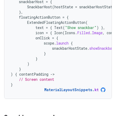
snackbarHost
=
{
SnackbarHost
(
hostState
=
snackbarHostState
},
floatingActionButton
=
{
ExtendedFloatingActionButton
(
text
=
{
Text
(
"Show snackbar"
)
},
icon
=
{
Icon
(
Icons
.
Filled
.
Image
,
cont
onClick
=
{
scope
.
launch
{
snackbarHostState
.
showSnackbar
}
}
)
}
)
{
contentPadding
-
// Screen content
}
MaterialLayoutSnippets
.
kt