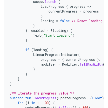
scope
.
launch
{
loadProgress
{
progress
-
currentProgress
=
progress
}
loading
=
false
// Reset loading w
}
},
enabled
=
!
loading
)
{
Text
(
"Start loading"
)
}
if
(
loading
)
{
LinearProgressIndicator
(
progress
=
{
currentProgress
},
modifier
=
Modifier
.
fillMaxWidth
()
)
}
}
}
/** Iterate the progress value */
suspend
fun
loadProgress
(
updateProgress
:
(
Float
)
-
for
(
i
in
1.
.
100
)
{
updateProgress
(
i
.
toFloat
()
/
100
)