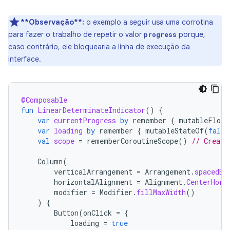
**Observação**:
o exemplo a seguir usa uma corrotina
para fazer o trabalho de repetir o valor
porque,
progress
caso contrário, ele bloquearia a linha de execução da
interface.
@Composable
fun
LinearDeterminateIndicator
()
{
var
currentProgress
by
remember
{
mutableFloat
var
loading
by
remember
{
mutableStateOf
(
false
val
scope
=
rememberCoroutineScope
()
// Create
Column
(
verticalArrangement
=
Arrangement
.
spacedBy
horizontalAlignment
=
Alignment
.
CenterHori
modifier
=
Modifier
.
fillMaxWidth
()
)
{
Button
(
onClick
=
{
loading
=
true