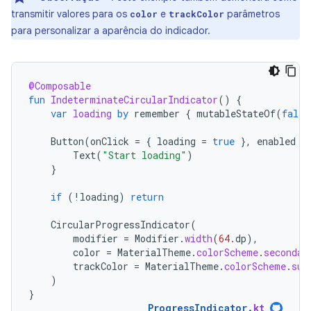
transmitir valores para os
e
parâmetros
color
trackColor
para personalizar a aparência do indicador.
@Composable
fun
IndeterminateCircularIndicator
()
{
var
loading
by
remember
{
mutableStateOf
(
false
Button
(
onClick
=
{
loading
=
true
},
enabled
=
Text
(
"Start loading"
)
}
if
(
!
loading
)
return
CircularProgressIndicator
(
modifier
=
Modifier
.
width
(
64.
dp
),
color
=
MaterialTheme
.
colorScheme
.
secondar
trackColor
=
MaterialTheme
.
colorScheme
.
sur
)
}
ProgressIndicator
.
kt