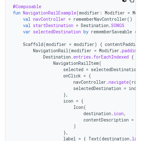
@Composable
fun
NavigationRailExample
(
modifier
:
Modifier
=
Mod
val
navController
=
rememberNavController
()
val
startDestination
=
Destination
.
SONGS
var
selectedDestination
by
rememberSaveable
{
Scaffold
(
modifier
=
modifier
)
{
contentPadding
NavigationRail
(
modifier
=
Modifier
.
padding
Destination
.
entries
.
forEachIndexed
{
i
NavigationRailItem
(
selected
=
selectedDestination
onClick
=
{
navController
.
navigate
(
rou
selectedDestination
=
inde
},
icon
=
{
Icon
(
destination
.
icon
,
contentDescription
=
d
)
},
label
=
{
Text
(
destination
.
lab