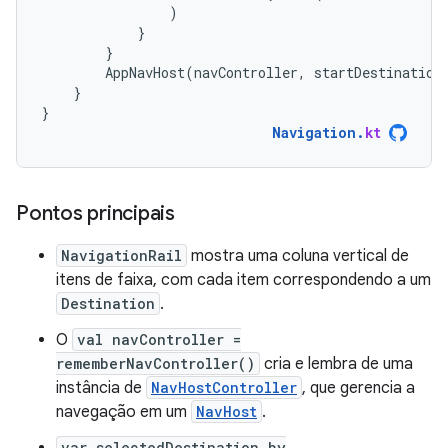
)
}
}
AppNavHost
(
navController
,
startDestination
}
}
Navigation
.
kt
Pontos principais
NavigationRail
mostra uma coluna vertical de
itens de faixa, com cada item correspondendo a um
Destination
.
O
val navController =
rememberNavController()
cria e lembra de uma
instância de
NavHostController
, que gerencia a
navegação em um
NavHost
.
var selectedDestination by