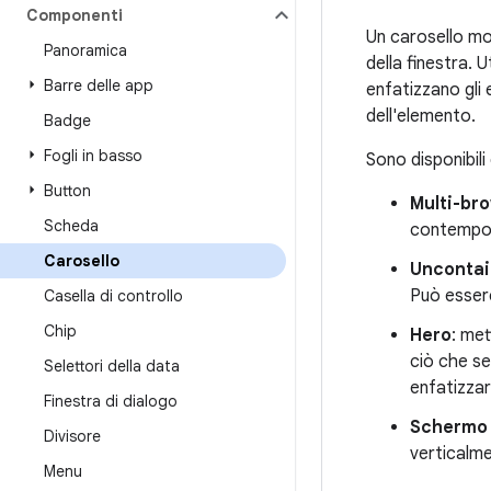
Componenti
Un carosello mo
Panoramica
della finestra. 
Barre delle app
enfatizzano gli
dell'elemento.
Badge
Fogli in basso
Sono disponibili
Button
Multi-br
Scheda
contempor
Carosello
Unconta
Può essere
Casella di controllo
Chip
Hero
: met
ciò che se
Selettori della data
enfatizzar
Finestra di dialogo
Schermo 
Divisore
verticalmen
Menu