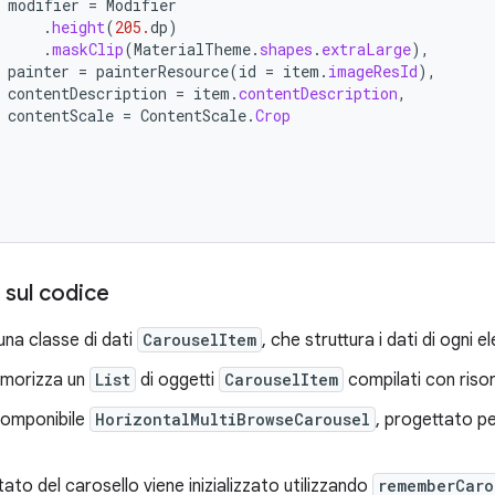
modifier
=
Modifier
.
height
(
205.
dp
)
.
maskClip
(
MaterialTheme
.
shapes
.
extraLarge
),
painter
=
painterResource
(
id
=
item
.
imageResId
),
contentDescription
=
item
.
contentDescription
,
contentScale
=
ContentScale
.
Crop
 sul codice
una classe di dati
CarouselItem
, che struttura i dati di ogni 
morizza un
List
di oggetti
CarouselItem
compilati con risor
l componibile
HorizontalMultiBrowseCarousel
, progettato pe
tato del carosello viene inizializzato utilizzando
rememberCaro