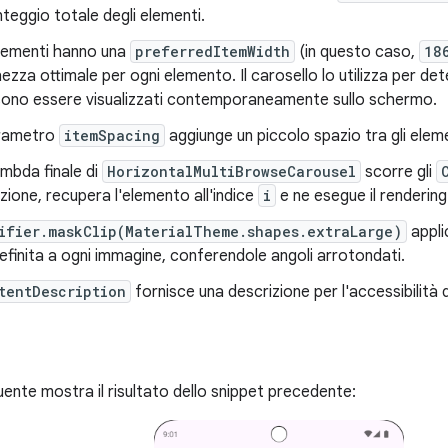
onteggio totale degli elementi.
elementi hanno una
preferredItemWidth
(in questo caso,
18
hezza ottimale per ogni elemento. Il carosello lo utilizza per de
ono essere visualizzati contemporaneamente sullo schermo.
arametro
itemSpacing
aggiunge un piccolo spazio tra gli eleme
ambda finale di
HorizontalMultiBrowseCarousel
scorre gli
azione, recupera l'elemento all'indice
i
e ne esegue il rendering
ifier.maskClip(MaterialTheme.shapes.extraLarge)
appli
efinita a ogni immagine, conferendole angoli arrotondati.
tentDescription
fornisce una descrizione per l'accessibilità 
ente mostra il risultato dello snippet precedente: