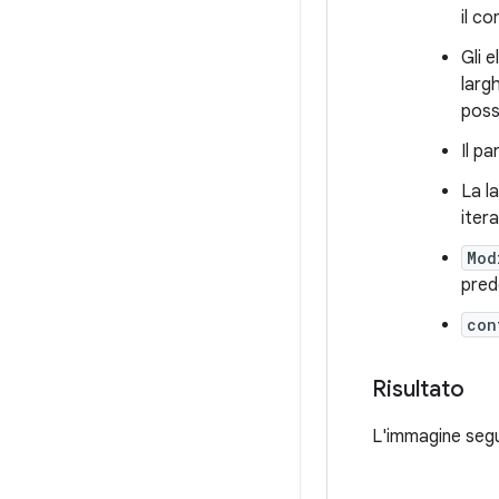
il c
Gli 
larg
poss
Il p
La l
iter
Mod
pred
con
Risultato
L'immagine segu