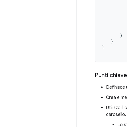
)
}
}
Punti chiave
Definisce 
Crea e me
Utilizza i
carosello.
Lo s