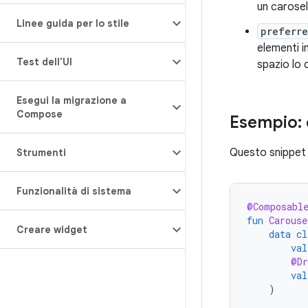
un carose
Linee guida per lo stile
preferre
elementi i
Test dell'UI
spazio lo 
Esegui la migrazione a
Compose
Esempio: 
Questo snippet 
Strumenti
Funzionalità di sistema
@Composabl
fun
Carouse
Creare widget
data
cl
val
@Dr
val
)