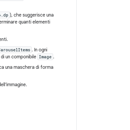
6.dp
), che suggerisce una
terminare quanti elementi
nti.
CarouselItems
. In ogni
 di un componibile
Image
.
ca una maschera di forma
dell'immagine.