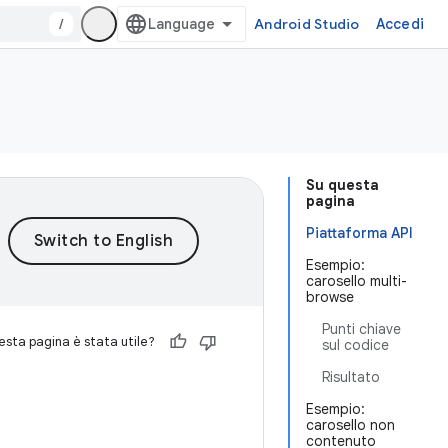
/
Android Studio
Accedi
Su questa
pagina
Piattaforma API
Esempio:
carosello multi-
browse
Punti chiave
sta pagina è stata utile?
sul codice
Risultato
Esempio:
carosello non
contenuto