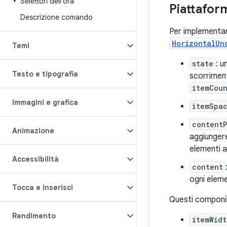
Selettori dell'ora
Piattafor
Descrizione comando
Per implementare
HorizontalUn
Temi
state
: u
Testo e tipografia
scorrimen
itemCou
Immagini e grafica
itemSpa
content
Animazione
aggiungere
elementi a
Accessibilità
content
ogni eleme
Tocca e inserisci
Questi componibi
Rendimento
itemWidt