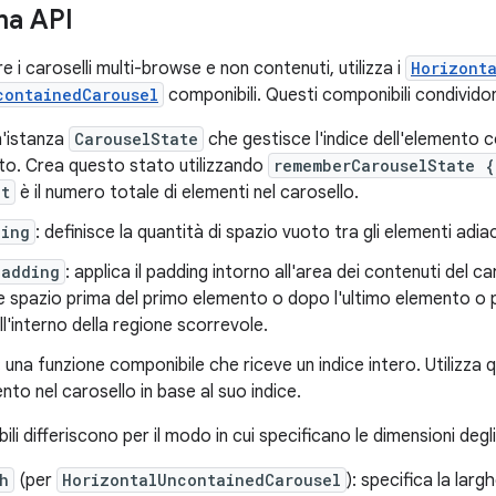
ma API
 i caroselli multi-browse e non contenuti, utilizza i
Horizont
containedCarousel
componibili. Questi componibili condivido
n'istanza
CarouselState
che gestisce l'indice dell'elemento c
to. Crea questo stato utilizzando
rememberCarouselState {
nt
è il numero totale di elementi nel carosello.
cing
: definisce la quantità di spazio vuoto tra gli elementi adia
Padding
: applica il padding intorno all'area dei contenuti del ca
 spazio prima del primo elemento o dopo l'ultimo elemento o pe
ll'interno della regione scorrevole.
: una funzione componibile che riceve un indice intero. Utilizza q
nto nel carosello in base al suo indice.
li differiscono per il modo in cui specificano le dimensioni degl
h
(per
HorizontalUncontainedCarousel
): specifica la lar