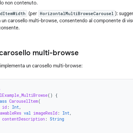
llo non contenuto.
dItemWidth
(per
HorizontalMultiBrowseCarousel
): sugge
n un carosello multi-browse, consentendo al componente di visu
consente.
carosello multi-browse
implementa un carosello multi-browse:
e
lExample_MultiBrowse
()
{
ass
CarouselItem
(
id
:
Int
,
awableRes
val
imageResId
:
Int
,
contentDescription
:
String