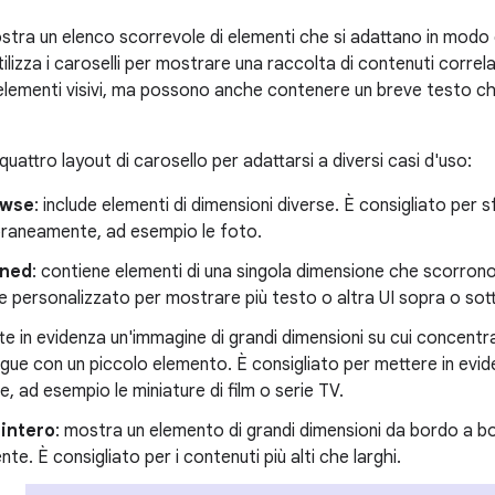
stra un elenco scorrevole di elementi che si adattano in modo d
Utilizza i caroselli per mostrare una raccolta di contenuti correla
 elementi visivi, ma possono anche contenere un breve testo che
 quattro layout di carosello per adattarsi a diversi casi d'uso:
owse
: include elementi di dimensioni diverse. È consigliato per s
aneamente, ad esempio le foto.
ined
: contiene elementi di una singola dimensione che scorrono
 personalizzato per mostrare più testo o altra UI sopra o sot
te in evidenza un'immagine di grandi dimensioni su cui concentr
gue con un piccolo elemento. È consigliato per mettere in evid
e, ad esempio le miniature di film o serie TV.
intero
: mostra un elemento di grandi dimensioni da bordo a bo
te. È consigliato per i contenuti più alti che larghi.