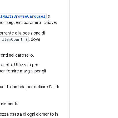
alMultiBrowseCarousel
e
no i seguenti parametri chiave:
orrente e la posizione di
 itemCount }
, dove
centi nel carosello.
rosello. Utilizzalo per
r fornire margini per gli
uesta lambda per definire l'UI di
i elementi:
ghezza esatta di ogni elemento in