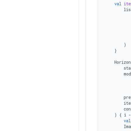
val
ite
lis
)
}
Horizon
sta
mod
pre
ite
con
)
{
i
-
val
Ima