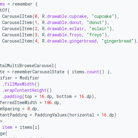
ms
=
remember
{
tOf
(
CarouselItem
(
0
,
R
.
drawable
.
cupcake
,
"cupcake"
),
CarouselItem
(
1
,
R
.
drawable
.
donut
,
"donut"
),
CarouselItem
(
2
,
R
.
drawable
.
eclair
,
"eclair"
),
CarouselItem
(
3
,
R
.
drawable
.
froyo
,
"froyo"
),
CarouselItem
(
4
,
R
.
drawable
.
gingerbread
,
"gingerbread"
)
talMultiBrowseCarousel
(
te
=
rememberCarouselState
{
items
.
count
()
},
ifier
=
Modifier
.
fillMaxWidth
()
.
wrapContentHeight
()
.
padding
(
top
=
16.
dp
,
bottom
=
16.
dp
),
ferredItemWidth
=
186.
dp
,
mSpacing
=
8.
dp
,
tentPadding
=
PaddingValues
(
horizontal
=
16.
dp
)
item
=
items
[
i
]
ge
(