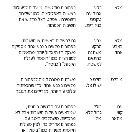
מלא
רקע
כפתורים מודגשים. מיועדים לפעולות
אחיד עם
ראשיות באפליקציה, כמו "שליחה"
טקסט
ו"שמירה". אפקט הצל מדגיש את
בניגודיות.
חשיבות הכפתור.
מלא
צבע
גם לפעולות ראשיות או חשובות.
בצבע
הרקע
כפתורים מלאים בצבע אחד מספקים
אחד
משתנה
משקל חזותי גדול יותר ומתאימים
בהתאם
לפונקציות כמו "הוספה לעגלת
למשטח.
הקניות" ו"כניסה".
מובלט
בולט כי
משרתים מטרה דומה לכפתורים
יש לו צל.
מלאים בצבע אחד. כדי שהכפתור
יבלוט עוד יותר, מגדילים את הגובה.
עם
כולל
כפתורים עם הדגשה בינונית,
קווי
גבול ללא
שמבצעים פעולות חשובות אבל לא
מתאר
מילוי.
מרכזיות. משתלבים היטב עם
כפתורים אחרים כדי לציין פעולות
חלופיות משניות כמו "ביטול" או