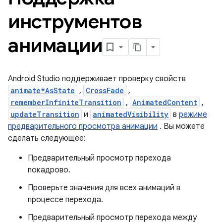
инструментов
анимации
Android Studio поддерживает проверку свойств
animate*AsState
,
CrossFade
,
rememberInfiniteTransition
,
AnimatedContent
,
updateTransition
и
animatedVisibility
в
режиме
предварительного просмотра анимации
. Вы можете
сделать следующее:
Предварительный просмотр перехода
покадрово.
Проверьте значения для всех анимаций в
процессе перехода.
Предварительный просмотр перехода между