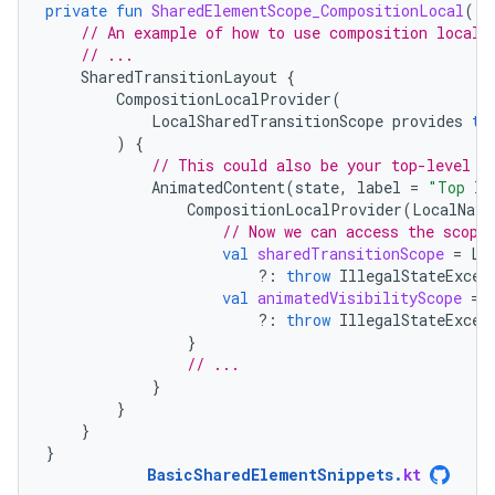
private
fun
SharedElementScope_CompositionLocal
()
// An example of how to use composition locals
// ...
SharedTransitionLayout
{
CompositionLocalProvider
(
LocalSharedTransitionScope
provides
th
)
{
// This could also be your top-level N
AnimatedContent
(
state
,
label
=
"Top le
CompositionLocalProvider
(
LocalNavA
// Now we can access the scope
val
sharedTransitionScope
=
Lo
?:
throw
IllegalStateExcep
val
animatedVisibilityScope
=
?:
throw
IllegalStateExcep
}
// ...
}
}
}
}
BasicSharedElementSnippets
.
kt