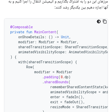
مرزهای این دو را به اشتراک بگذاریم و انیمیشن انتقال را اجرا کنیم و به
آنها اجازه دهیم بین یکدیگر رشد کنند:
@Composable
private
fun
MainContent
(
onShowDetails
:
()
-
>
Unit
,
modifier
:
Modifier
=
Modifier
,
sharedTransitionScope
:
SharedTransitionScope
,
animatedVisibilityScope
:
AnimatedVisibilitySco
)
{
with
(
sharedTransitionScope
)
{
Row
(
modifier
=
Modifier
.
padding
(
8.
dp
)
.
sharedBounds
(
rememberSharedContentState
(
key
animatedVisibilityScope
=
anim
enter
=
fadeIn
(),
exit
=
fadeOut
(),
resizeMode
=
SharedTransitionS
)