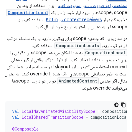
مشاهده را به صورت دستی مدیریت کنید
. برای استفاده از چندین
scope، scopeهای مورد نیاز خود را در یک
CompositionLocal
ذخیره کنید، از
context receivers در Kotlin
استفاده کنید، یا
scopeها را به عنوان پارامتر به توابع خود ارسال کنید.
در سناریویی که چندین scope برای پیگیری دارید یا یک سلسله مراتب
تو در تو دارید،
CompositionLocals
استفاده کنید.
CompositionLocal
به شما امکان می‌دهد scopeهای دقیقی را
برای ذخیره و استفاده انتخاب کنید. از طرف دیگر، وقتی از گیرنده‌های
context استفاده می‌کنید، سایر layoutها در سلسله مراتب شما ممکن
است به طور تصادفی scopeهای ارائه شده را override کنند. به عنوان
مثال، اگر چندین
AnimatedContent
تو در تو دارید، scopeها
می‌توانند override شوند.
val
LocalNavAnimatedVisibilityScope
=
compositionL
val
LocalSharedTransitionScope
=
compositionLocalO
@Composable