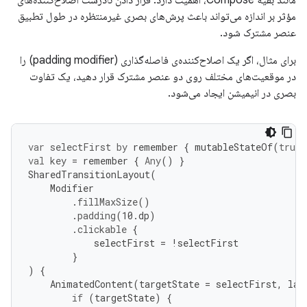
مانند بقیه Compose، اهمیت دارد. قرار دادن نادرست اصلاح‌کننده‌های
مؤثر بر اندازه می‌تواند باعث پرش‌های بصری غیرمنتظره در طول تطبیق
عنصر مشترک شود.
برای مثال، اگر یک اصلاح‌کننده‌ی فاصله‌گذاری (padding modifier) ​​را
در موقعیت‌های مختلف روی دو عنصر مشترک قرار دهید، یک تفاوت
بصری در انیمیشن ایجاد می‌شود.
var
selectFirst
by
remember
{
mutableStateOf
(
true
)
val
key
=
remember
{
Any
()
}
SharedTransitionLayout
(
Modifier
.
fillMaxSize
()
.
padding
(
10.
dp
)
.
clickable
{
selectFirst
=
!
selectFirst
}
)
{
AnimatedContent
(
targetState
=
selectFirst
,
lab
if
(
targetState
)
{