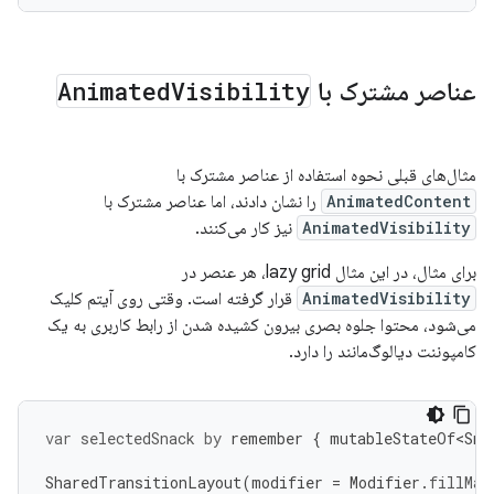
عناصر مشترک با
Visibility
Animated
مثال‌های قبلی نحوه استفاده از عناصر مشترک با
AnimatedContent
را نشان دادند، اما عناصر مشترک با
AnimatedVisibility
نیز کار می‌کنند.
برای مثال، در این مثال lazy grid، هر عنصر در
AnimatedVisibility
قرار گرفته است. وقتی روی آیتم کلیک
می‌شود، محتوا جلوه بصری بیرون کشیده شدن از رابط کاربری به یک
کامپوننت دیالوگ‌مانند را دارد.
var
selectedSnack
by
remember
{
mutableStateOf<Sna
SharedTransitionLayout
(
modifier
=
Modifier
.
fillMax