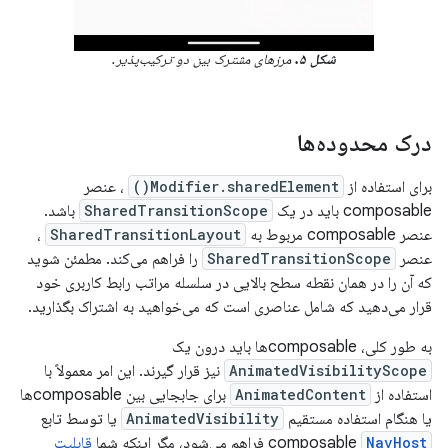
شکل ۵.
مرزهای مشترک بین دو ترکیب‌پذیر.
درک محدوده‌ها
برای استفاده از
Modifier.sharedElement()
، عنصر
composable باید در یک
SharedTransitionScope
باشد.
عنصر composable مربوط به
SharedTransitionLayout
،
عنصر
SharedTransitionScope
را فراهم می‌کند. مطمئن شوید
که آن را در همان نقطه سطح بالایی در سلسله مراتب رابط کاربری خود
قرار می‌دهید که شامل عناصری است که می‌خواهید به اشتراک بگذارید.
به طور کلی، composableها باید درون یک
AnimatedVisibilityScope
نیز قرار گیرند. این امر معمولاً با
استفاده از
AnimatedContent
برای جابجایی بین composableها
یا هنگام استفاده مستقیم
AnimatedVisibility
یا توسط تابع
NavHost
composable
فراهم می‌شود، مگر اینکه شما
قابلیت