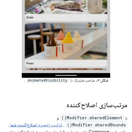
شکل ۶.
عناصر مشترک با
.
AnimatedVisibility
مرتب‌سازی اصلاح‌کننده
با
Modifier.sharedElement()
و
Modifier.sharedBounds()
،
ترتیب زنجیره اصلاح‌کننده شما
،