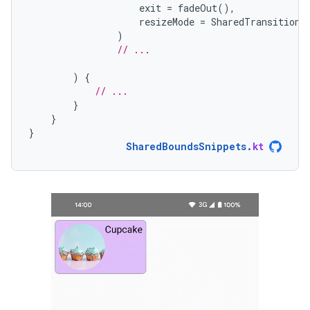
exit
=
fadeOut
(),
resizeMode
=
SharedTransitionS
)
// ...
)
{
// ...
}
}
}
SharedBoundsSnippets
.
kt