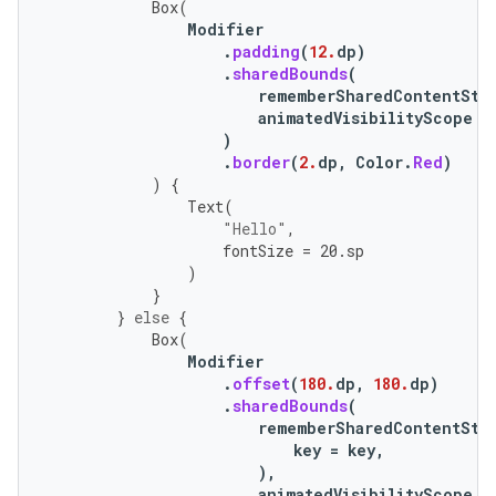
Box
(
Modifier
.
padding
(
12.
dp
)
.
sharedBounds
(
rememberSharedContentSta
animatedVisibilityScope
=
)
.
border
(
2.
dp
,
Color
.
Red
)
)
{
Text
(
"Hello"
,
fontSize
=
20.
sp
)
}
}
else
{
Box
(
Modifier
.
offset
(
180.
dp
,
180.
dp
)
.
sharedBounds
(
rememberSharedContentSta
key
=
key
,
),
animatedVisibilityScope
=