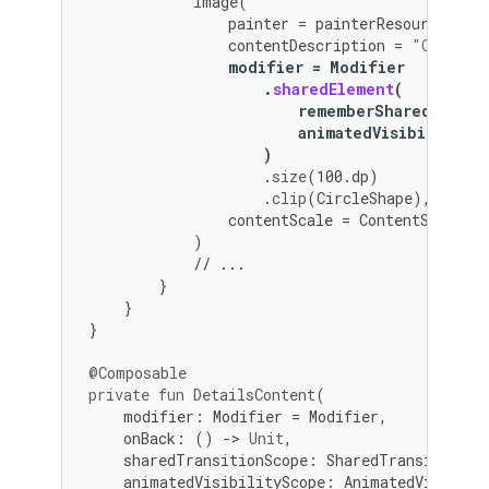
Image
(
painter
=
painterResource
(
id
contentDescription
=
"Cupcake
modifier
=
Modifier
.
sharedElement
(
rememberSharedConten
animatedVisibilitySc
)
.
size
(
100.
dp
)
.
clip
(
CircleShape
),
contentScale
=
ContentScale
.
C
)
// ...
}
}
}
@Composable
private
fun
DetailsContent
(
modifier
:
Modifier
=
Modifier
,
onBack
:
()
-
>
Unit
,
sharedTransitionScope
:
SharedTransitionSc
animatedVisibilityScope
:
AnimatedVisibili