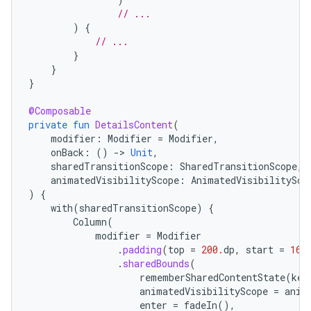
// ...
)
{
// ...
}
}
}
@Composable
private
fun
DetailsContent
(
modifier
:
Modifier
=
Modifier
,
onBack
:
()
-
>
Unit
,
sharedTransitionScope
:
SharedTransitionScope
,
animatedVisibilityScope
:
AnimatedVisibilitySco
)
{
with
(
sharedTransitionScope
)
{
Column
(
modifier
=
Modifier
.
padding
(
top
=
200.
dp
,
start
=
16.
.
sharedBounds
(
rememberSharedContentState
(
key
animatedVisibilityScope
=
anim
enter
=
fadeIn
(),