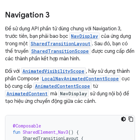
Navigation 3
Để sử dụng API phần tử dùng chung với Navigation 3,
trước tiên, bạn phải bao bọc
NavDisplay
của ứng dụng
trong một
SharedTransitionLayout
. Sau đó, bạn có
thể truyền
SharedTransitionScope
được cung cấp đến
các thành phần kết hợp màn hình.
Đối với
AnimatedVisibilityScope
, hãy sử dụng thành
phần Compose
LocalNavAnimatedContentScope
cục
bộ cung cấp
AnimatedContentScope
từ
AnimatedContent
mà
NavDisplay
sử dụng nội bộ để
tạo hiệu ứng chuyển động giữa các cảnh.
@Composable
fun
SharedElement_Nav3
()
{
SharedTransitionLayout
{