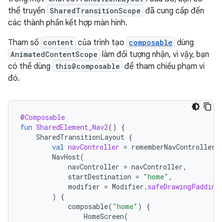
thể truyền
SharedTransitionScope
đã cung cấp đến
các thành phần kết hợp màn hình.
Tham số
content
của trình tạo
composable
dùng
AnimatedContentScope
làm đối tượng nhận, vì vậy, bạn
có thể dùng
this@composable
để tham chiếu phạm vi
đó.
@Composable
fun
SharedElement_Nav2
()
{
SharedTransitionLayout
{
val
navController
=
rememberNavController
(
NavHost
(
navController
=
navController
,
startDestination
=
"home"
,
modifier
=
Modifier
.
safeDrawingPadding
)
{
composable
(
"home"
)
{
HomeScreen
(