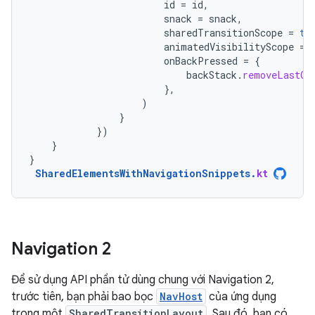
id
=
id
,
snack
=
snack
,
sharedTransitionScope
=
th
animatedVisibilityScope
=
onBackPressed
=
{
backStack
.
removeLastOr
},
)
}
})
}
}
SharedElementsWithNavigationSnippets
.
kt
Navigation 2
Để sử dụng API phần tử dùng chung với Navigation 2,
trước tiên, bạn phải bao bọc
NavHost
của ứng dụng
trong một
SharedTransitionLayout
. Sau đó, bạn có