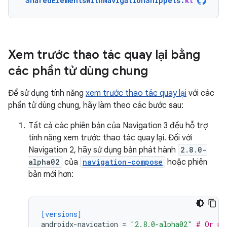
SharedElementsWithNavigationSnippets
.
kt
Xem trước thao tác quay lại bằng
các phần tử dùng chung
Để sử dụng tính năng
xem trước thao tác quay lại
với các
phần tử dùng chung, hãy làm theo các bước sau:
Tất cả các phiên bản của Navigation 3 đều hỗ trợ
tính năng xem trước thao tác quay lại. Đối với
Navigation 2, hãy sử dụng bản phát hành
2.8.0-
alpha02
của
navigation-compose
hoặc phiên
bản mới hơn:
[versions]
androidx-navigation
=
"2.8.0-alpha02"
# Or ne