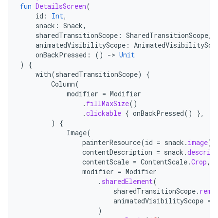
fun
DetailsScreen
(
id
:
Int
,
snack
:
Snack
,
sharedTransitionScope
:
SharedTransitionScope
,
animatedVisibilityScope
:
AnimatedVisibilitySco
onBackPressed
:
()
-
>
Unit
)
{
with
(
sharedTransitionScope
)
{
Column
(
modifier
=
Modifier
.
fillMaxSize
()
.
clickable
{
onBackPressed
()
},
)
{
Image
(
painterResource
(
id
=
snack
.
image
),
contentDescription
=
snack
.
descrip
contentScale
=
ContentScale
.
Crop
,
modifier
=
Modifier
.
sharedElement
(
sharedTransitionScope
.
reme
animatedVisibilityScope
=
)