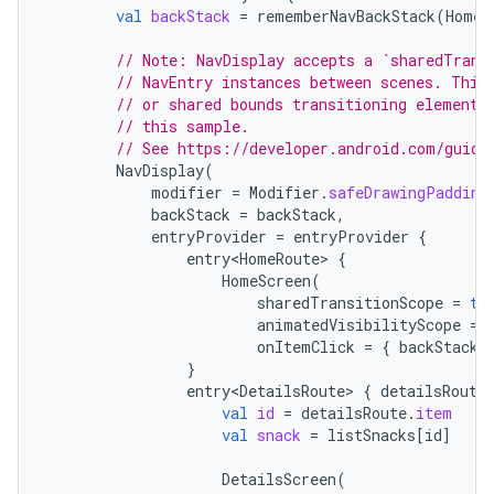
val
backStack
=
rememberNavBackStack
(
HomeR
// Note: NavDisplay accepts a `sharedTrans
// NavEntry instances between scenes. This
// or shared bounds transitioning elements
// this sample.
// See https://developer.android.com/guide
NavDisplay
(
modifier
=
Modifier
.
safeDrawingPadding
backStack
=
backStack
,
entryProvider
=
entryProvider
{
entry<HomeRoute>
{
HomeScreen
(
sharedTransitionScope
=
th
animatedVisibilityScope
=
onItemClick
=
{
backStack
.
}
entry<DetailsRoute>
{
detailsRoute
val
id
=
detailsRoute
.
item
val
snack
=
listSnacks
[
id
]
DetailsScreen
(