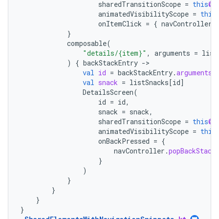
sharedTransitionScope
=
this
@S
animatedVisibilityScope
=
this
onItemClick
=
{
navController
.
}
composable
(
"details/{item}"
,
arguments
=
list
)
{
backStackEntry
-
val
id
=
backStackEntry
.
arguments
?
val
snack
=
listSnacks
[
id
]
DetailsScreen
(
id
=
id
,
snack
=
snack
,
sharedTransitionScope
=
this
@S
animatedVisibilityScope
=
this
onBackPressed
=
{
navController
.
popBackStack
}
)
}
}
}
}