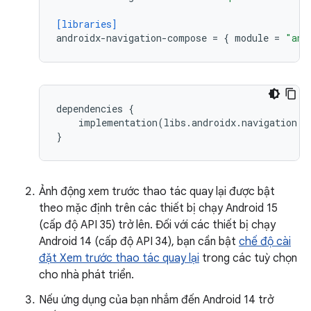
[libraries]
androidx-navigation-compose
=
{
module
=
"and
dependencies
{
implementation
(
libs
.
androidx
.
navigation
.
c
}
Ảnh động xem trước thao tác quay lại được bật
theo mặc định trên các thiết bị chạy Android 15
(cấp độ API 35) trở lên. Đối với các thiết bị chạy
Android 14 (cấp độ API 34), bạn cần bật
chế độ cài
đặt Xem trước thao tác quay lại
trong các tuỳ chọn
cho nhà phát triển.
Nếu ứng dụng của bạn nhắm đến Android 14 trở