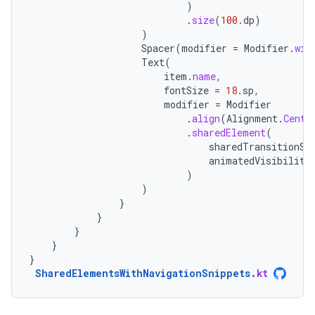
)
.
size
(
100.
dp
)
)
Spacer
(
modifier
=
Modifier
.
wid
Text
(
item
.
name
,
fontSize
=
18.
sp
,
modifier
=
Modifier
.
align
(
Alignment
.
Cente
.
sharedElement
(
sharedTransitionSc
animatedVisibility
)
)
}
}
}
}
}
SharedElementsWithNavigationSnippets
.
kt