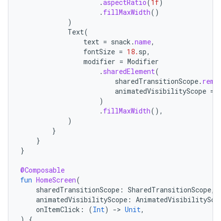
.
aspectRatio
(
1f
)
.
fillMaxWidth
()
)
Text
(
text
=
snack
.
name
,
fontSize
=
18.
sp
,
modifier
=
Modifier
.
sharedElement
(
sharedTransitionScope
.
reme
animatedVisibilityScope
=
)
.
fillMaxWidth
(),
)
}
}
}
@Composable
fun
HomeScreen
(
sharedTransitionScope
:
SharedTransitionScope
,
animatedVisibilityScope
:
AnimatedVisibilitySco
onItemClick
:
(
Int
)
-
>
Unit
,
)
{