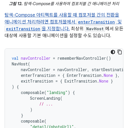
그림 12.
탐색-Compose를 사용하여 컴포저블 간 애니메이션 처리
탐색-Compose 아티팩트를 사용할 때 컴포저블 간의 전환을
애니메이션 처리하려면 컴포저블에서
enterTransition
및
exitTransition
을 지정합니다.
최상위
NavHost
에서 모든
대상에 사용할 기본 애니메이션을 설정할 수도 있습니다.
val
navController
=
rememberNavController
()
NavHost
(
navController
=
navController
,
startDestinatio
enterTransition
=
{
EnterTransition
.
None
},
exitTransition
=
{
ExitTransition
.
None
}
)
{
composable
(
"landing"
)
{
ScreenLanding
(
// ...
)
}
composable
(
"detail/{photoUrl}"
,