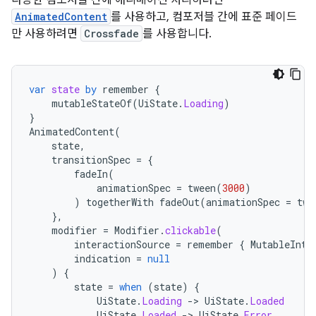
AnimatedContent
를 사용하고, 컴포저블 간에 표준 페이드
만 사용하려면
Crossfade
를 사용합니다.
var
state
by
remember
{
mutableStateOf
(
UiState
.
Loading
)
}
AnimatedContent
(
state
,
transitionSpec
=
{
fadeIn
(
animationSpec
=
tween
(
3000
)
)
togetherWith
fadeOut
(
animationSpec
=
twe
},
modifier
=
Modifier
.
clickable
(
interactionSource
=
remember
{
MutableInte
indication
=
null
)
{
state
=
when
(
state
)
{
UiState
.
Loading
-
>
UiState
.
Loaded
UiState
.
Loaded
-
>
UiState
.
Error