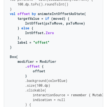
100.
dp
.
toPx
().
roundToInt
()
}
val
offset
by
animateIntOffsetAsState
(
targetValue
=
if
(
moved
)
{
IntOffset
(
pxToMove
,
pxToMove
)
}
else
{
IntOffset
.
Zero
},
label
=
"offset"
)
Box
(
modifier
=
Modifier
.
offset
{
offset
}
.
background
(
colorBlue
)
.
size
(
100.
dp
)
.
clickable
(
interactionSource
=
remember
{
Mutable
indication
=
null
)
{