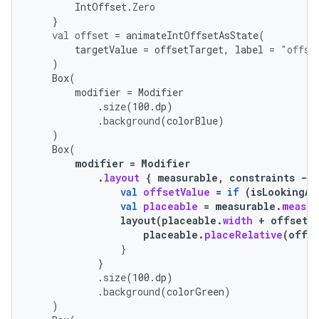
IntOffset
.
Zero
}
val
offset
=
animateIntOffsetAsState
(
targetValue
=
offsetTarget
,
label
=
"offse
)
Box
(
modifier
=
Modifier
.
size
(
100.
dp
)
.
background
(
colorBlue
)
)
Box
(
modifier
=
Modifier
.
layout
{
measurable
,
constraints
-
>
val
offsetValue
=
if
(
isLookingAh
val
placeable
=
measurable
.
measur
layout
(
placeable
.
width
+
offsetV
placeable
.
placeRelative
(
offse
}
}
.
size
(
100.
dp
)
.
background
(
colorGreen
)
)