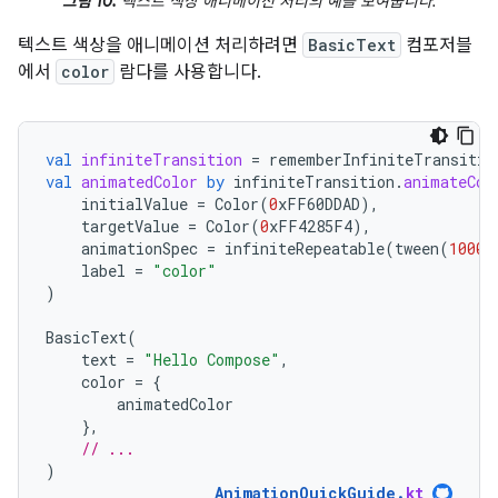
그림 10.
텍스트 색상 애니메이션 처리의 예를 보여줍니다.
텍스트 색상을 애니메이션 처리하려면
BasicText
컴포저블
에서
color
람다를 사용합니다.
val
infiniteTransition
=
rememberInfiniteTransitio
val
animatedColor
by
infiniteTransition
.
animateCol
initialValue
=
Color
(
0
xFF60DDAD
),
targetValue
=
Color
(
0
xFF4285F4
),
animationSpec
=
infiniteRepeatable
(
tween
(
1000
)
label
=
"color"
)
BasicText
(
text
=
"Hello Compose"
,
color
=
{
animatedColor
},
// ...
)
AnimationQuickGuide
.
kt