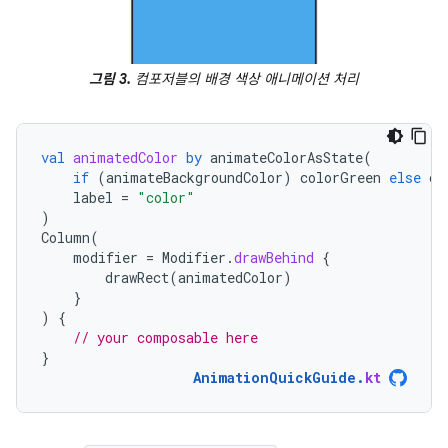
그림 3.
컴포저블의 배경 색상 애니메이션 처리
val
animatedColor
by
animateColorAsState
(
if
(
animateBackgroundColor
)
colorGreen
else
co
label
=
"color"
)
Column
(
modifier
=
Modifier
.
drawBehind
{
drawRect
(
animatedColor
)
}
)
{
// your composable here
}
AnimationQuickGuide
.
kt