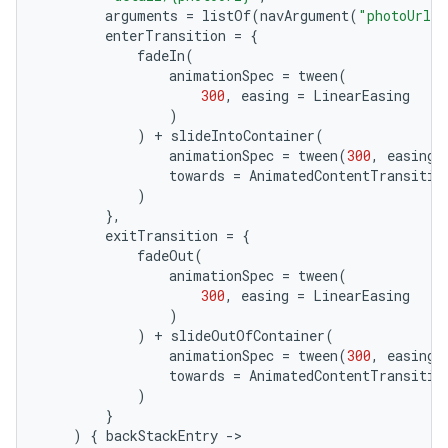
arguments
=
listOf
(
navArgument
(
"photoUrl"
enterTransition
=
{
fadeIn
(
animationSpec
=
tween
(
300
,
easing
=
LinearEasing
)
)
+
slideIntoContainer
(
animationSpec
=
tween
(
300
,
easing
towards
=
AnimatedContentTransitio
)
},
exitTransition
=
{
fadeOut
(
animationSpec
=
tween
(
300
,
easing
=
LinearEasing
)
)
+
slideOutOfContainer
(
animationSpec
=
tween
(
300
,
easing
towards
=
AnimatedContentTransitio
)
}
)
{
backStackEntry
-