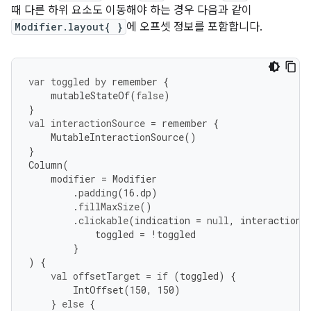
때 다른 하위 요소도 이동해야 하는 경우 다음과 같이
Modifier.layout{ }
에 오프셋 정보를 포함합니다.
var
toggled
by
remember
{
mutableStateOf
(
false
)
}
val
interactionSource
=
remember
{
MutableInteractionSource
()
}
Column
(
modifier
=
Modifier
.
padding
(
16.
dp
)
.
fillMaxSize
()
.
clickable
(
indication
=
null
,
interactionS
toggled
=
!
toggled
}
)
{
val
offsetTarget
=
if
(
toggled
)
{
IntOffset
(
150
,
150
)
}
else
{