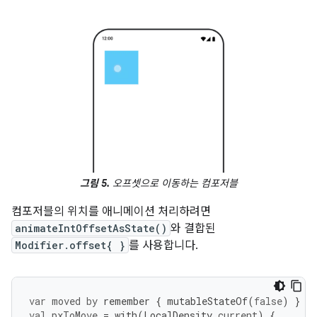
그림 5.
오프셋으로 이동하는 컴포저블
컴포저블의 위치를 애니메이션 처리하려면
animateIntOffsetAsState()
와 결합된
Modifier.offset{ }
를 사용합니다.
var
moved
by
remember
{
mutableStateOf
(
false
)
}
val
pxToMove
=
with
(
LocalDensity
.
current
)
{