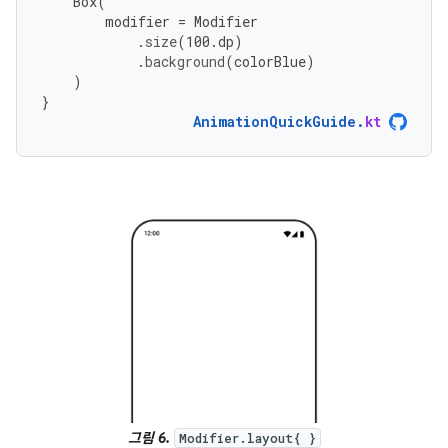
Box
(
modifier
=
Modifier
.
size
(
100.
dp
)
.
background
(
colorBlue
)
)
}
AnimationQuickGuide
.
kt
그림 6.
Modifier.layout{ }