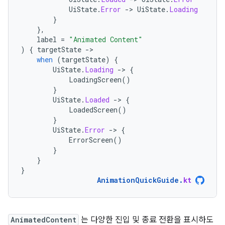
UiState
.
Error
-
>
UiState
.
Loading
}
},
label
=
"Animated Content"
)
{
targetState
-
when
(
targetState
)
{
UiState
.
Loading
-
>
{
LoadingScreen
()
}
UiState
.
Loaded
-
>
{
LoadedScreen
()
}
UiState
.
Error
-
>
{
ErrorScreen
()
}
}
}
AnimationQuickGuide
.
kt
AnimatedContent
는 다양한 진입 및 종료 전환을 표시하도