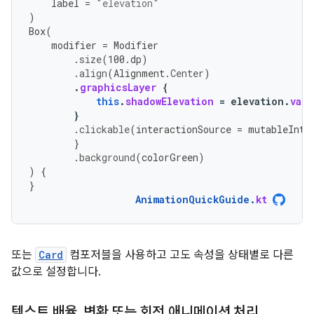
label
=
"elevation"
)
Box
(
modifier
=
Modifier
.
size
(
100.
dp
)
.
align
(
Alignment
.
Center
)
.
graphicsLayer
{
this
.
shadowElevation
=
elevation
.
valu
}
.
clickable
(
interactionSource
=
mutableInte
}
.
background
(
colorGreen
)
)
{
}
AnimationQuickGuide
.
kt
또는
Card
컴포저블을 사용하고 고도 속성을 상태별로 다른
값으로 설정합니다.
텍스트 배율
,
변환 또는 회전 애니메이션 처리