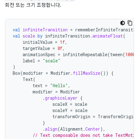
회전 또는 크기 조정합니다.
val
infiniteTransition
=
rememberInfiniteTransitio
val
scale
by
infiniteTransition
.
animateFloat
(
initialValue
=
1f
,
targetValue
=
8f
,
animationSpec
=
infiniteRepeatable
(
tween
(
1000
)
label
=
"scale"
)
Box
(
modifier
=
Modifier
.
fillMaxSize
())
{
Text
(
text
=
"Hello"
,
modifier
=
Modifier
.
graphicsLayer
{
scaleX
=
scale
scaleY
=
scale
transformOrigin
=
TransformOrigin
.
}
.
align
(
Alignment
.
Center
),
// Text composable does not take TextMotio