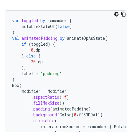
var
toggled
by
remember
{
mutableStateOf
(
false
)
}
val
animatedPadding
by
animateDpAsState
(
if
(
toggled
)
{
0.
dp
}
else
{
20.
dp
},
label
=
"padding"
)
Box
(
modifier
=
Modifier
.
aspectRatio
(
1f
)
.
fillMaxSize
()
.
padding
(
animatedPadding
)
.
background
(
Color
(
0
xff53D9A1
))
.
clickable
(
interactionSource
=
remember
{
Mutable