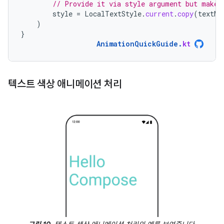
// Provide it via style argument but make 
style
=
LocalTextStyle
.
current
.
copy
(
textMo
)
}
AnimationQuickGuide
.
kt
텍스트 색상 애니메이션 처리