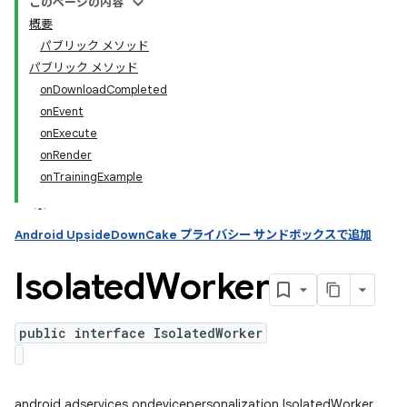
このページの内容
概要
パブリック メソッド
ation
パブリック メソッド
onDownloadCompleted
onEvent
onExecute
onRender
onTrainingExample
Android UpsideDownCake プライバシー サンドボックスで追加
Isolated
Worker
public interface IsolatedWorker
android.adservices.ondevicepersonalization.IsolatedWorker