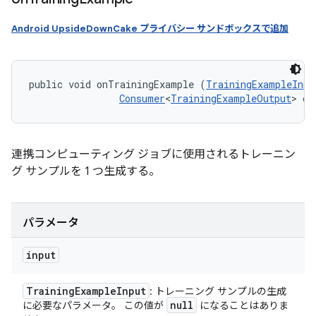
Android UpsideDownCake プライバシー サンドボックスで追加
public void onTrainingExample (
TrainingExampleInpu
Consumer
<
TrainingExampleOutput
> co
連携コンピューティング ジョブに使用されるトレーニン
グ サンプルを 1 つ生成する。
パラメータ
input
Training
Example
Input
: トレーニング サンプルの生成
null
に必要なパラメータ。 この値が
になることはありま