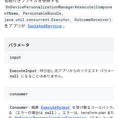
名前付きファイルを参照する
OnDevicePersonalizationManager#execute(Compone
ntName, PersistableBundle,
java.util.concurrent.Executor, OutcomeReceiver)
をアプリが
IsolatedService
。
パラメータ
input
Execute
Input
: 呼び出し元アプリからのリクエスト パラメータ
null
になることはありません。
consumer
Consumer
Execute
Output
: 結果
を受け取るコールバック。
null
る （エラーの場合は
）。エラーは、terraform plan または te
On
Device
Personalization
Exception