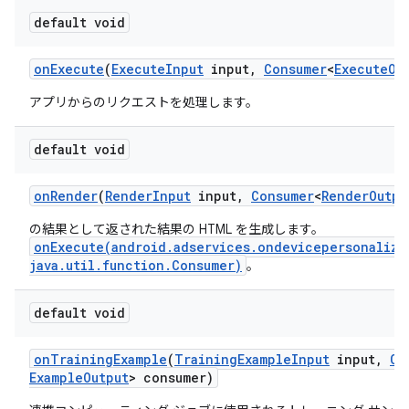
default void
on
Execute
(
Execute
Input
input
,
Consumer
<
Execute
Ou
アプリからのリクエストを処理します。
default void
on
Render
(
Render
Input
input
,
Consumer
<
Render
Outpu
の結果として返された結果の HTML を生成します。
onExecute(android.adservices.ondevicepersonaliza
java.util.function.Consumer)
。
default void
on
Training
Example
(
Training
Example
Input
input
,
Co
Example
Output
> consumer)