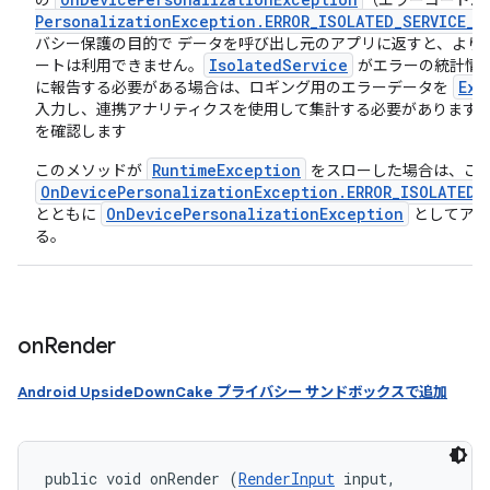
の
（エラーコード:
Personalization
Exception
.
ERROR
_
ISOLATED
_
SERVICE
_
F
バシー保護の目的で データを呼び出し元のアプリに返すと、より
Isolated
Service
ートは利用できません。
がエラーの統計情
Exe
に報告する必要がある場合は、ロギング用のエラーデータを
入力し、連携アナリティクスを使用して集計する必要があります。
を確認します
RuntimeException
このメソッドが
をスローした場合は、これ
OnDevicePersonalizationException.ERROR_ISOLATED_
OnDevicePersonalizationException
とともに
としてアプ
る。
on
Render
Android UpsideDownCake プライバシー サンドボックスで追加
public void onRender (
RenderInput
 input, 
