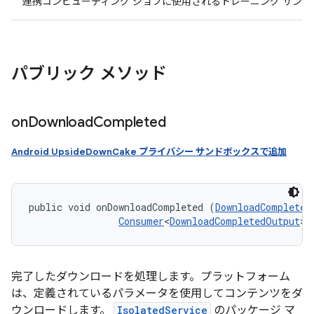
連携コンピューティング ジョブに使用されるトレーニング サンプル
パブリック メソッド
on
Download
Completed
Android UpsideDownCake プライバシー サンドボックスで追加
public void onDownloadCompleted (
DownloadCompleted
Consumer
<
DownloadCompletedOutput
> 
完了したダウンロードを処理します。プラットフォーム
は、定義されているパラメータを使用してコンテンツをダ
ウンロードします。
IsolatedService
のパッケージ マ