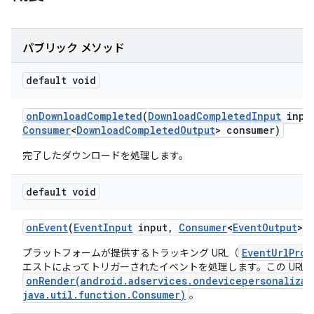
パブリック メソッド
default void
on
Download
Completed
(
Download
Completed
Input
inpu
Consumer
<
Download
Completed
Output
> consumer)
完了したダウンロードを処理します。
default void
on
Event
(
Event
Input
input
,
Consumer
<
Event
Output
> 
EventUrlProv
プラットフォームが提供するトラッキング URL（
エストによってトリガーされたイベントを処理します。この URL 
onRender(android.adservices.ondevicepersonalizat
java.util.function.Consumer)
。