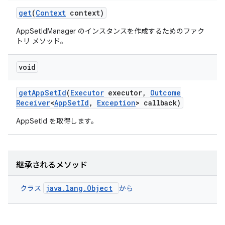
get
(
Context
context)
AppSetIdManager のインスタンスを作成するためのファク
トリ メソッド。
void
get
App
Set
Id
(
Executor
executor
,
Outcome
Receiver
<
App
Set
Id
,
Exception
> callback)
AppSetId を取得します。
継承されるメソッド
java.lang.Object
クラス
から