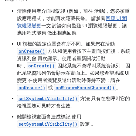
清除使用者介面標記後 (例如，前往 活動)，您必須重
設應用程式，才能再次隱藏長條。 請參閱
回應 UI 瀏
覽權限變更
一文 討論如何監聽 UI 瀏覽權限變更，讓
應用程式能夠 做出相應回應
UI 旗標的設定位置會有所不同。如果您在活動
onCreate()
方法和使用者按下主畫面按鈕後，系統
資訊列會 再次顯示。使用者重新開啟活動
時，
onCreate()
因此系統不會呼叫系統資訊列，因
此系統資訊列仍會顯示在畫面上。如果您希望系統 UI
變更 在使用者瀏覽及退出活動時保持不變；請在
onResume()
或
onWindowFocusChanged()
。
setSystemUiVisibility()
方法 只有在您呼叫它的
檢視區塊可見時才會生效。
離開檢視畫面會造成標記 使用
setSystemUiVisibility()
設定 。