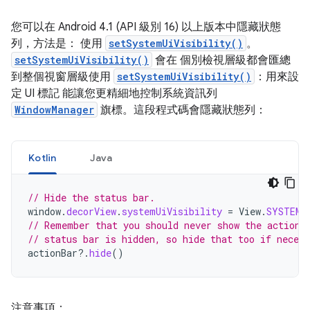
您可以在 Android 4.1 (API 級別 16) 以上版本中隱藏狀態
列，方法是： 使用
setSystemUiVisibility()
。
setSystemUiVisibility()
會在 個別檢視層級都會匯總
到整個視窗層級使用
setSystemUiVisibility()
：用來設
定 UI 標記 能讓您更精細地控制系統資訊列
WindowManager
旗標。這段程式碼會隱藏狀態列：
Kotlin
Java
// Hide the status bar.
window
.
decorView
.
systemUiVisibility
=
View
.
SYSTEM_
// Remember that you should never show the action 
// status bar is hidden, so hide that too if necess
actionBar
?.
hide
()
注意事項：