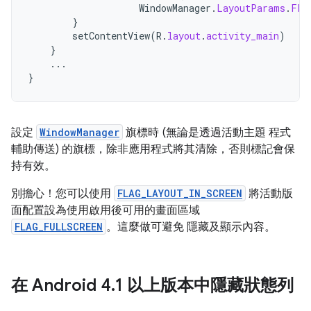
WindowManager
.
LayoutParams
.
FLA
}
setContentView
(
R
.
layout
.
activity_main
)
}
...
}
設定
WindowManager
旗標時 (無論是透過活動主題 程式
輔助傳送) 的旗標，除非應用程式將其清除，否則標記會保
持有效。
別擔心！您可以使用
FLAG_LAYOUT_IN_SCREEN
將活動版
面配置設為使用啟用後可用的畫面區域
FLAG_FULLSCREEN
。這麼做可避免 隱藏及顯示內容。
在 Android 4
.
1 以上版本中隱藏狀態列