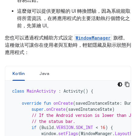
容易出錯。
這麼做可以提供更順暢的 UI 轉換體驗，因為系統能取
得所需資訊 ，在將應用程式的主要活動執行個體化之
前，先算繪 UI。
您也可以透過程式輔助方式設定
WindowManager
旗標。
這種做法可讓你在使用者與互動時，輕鬆隱藏及顯示狀態列
應用程式：
Kotlin
Java
class
MainActivity
:
Activity
()
{
override
fun
onCreate
(
savedInstanceState
:
Bund
super
.
onCreate
(
savedInstanceState
)
// If the Android version is lower than Jel
// the status bar.
if
(
Build
.
VERSION
.
SDK_INT
 < 
16
)
{
window
.
setFlags
(
WindowManager
.
LayoutPa