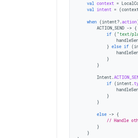
val
context
=
LocalC
val
intent
=
(
contex
when
(
intent
?.
action
ACTION_SEND
-
>
{
if
(
"text/pl
handleSe
}
else
if
(
i
handleSe
}
}
Intent
.
ACTION_SE
if
(
intent
.
t
handleSe
}
}
else
-
>
{
// Handle ot
}
}