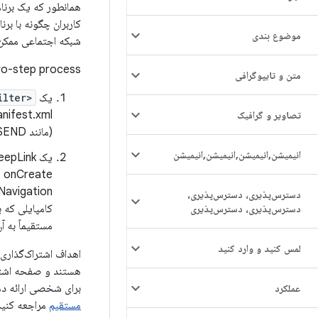
همانطور که یک برنامه
کاربران چگونه با برن
موضوع بندی
شبکه اجتماعی ممکن است علاقه
wo-step process:
متن و تایپوگرافی
یک
<intent-filter>
تصاویر و گرافیک
(مانند ACTION_SEND) و انواع MIME (مانند text/plain) است.
انیمیشن
,
انیمیشن
,
انیمیشن
,
انیمیشن
دسترس‌پذیری، دسترس‌پذیری،
دسترس‌پذیری، دسترس‌پذیری
مستقیماً به 
لمس کنید و وارد کنید
اهداف اشتراک‌گذاری
هستند و صفحه اشتراک
برای شخصی ارائه ده
عملکرد
مستقیم
مراجعه کنید