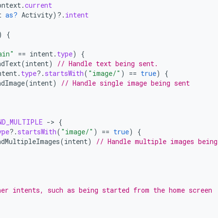
ontext
.
current
t
as?
Activity
)
?.
intent
)
{
ain"
==
intent
.
type
)
{
ndText
(
intent
)
// Handle text being sent.
ntent
.
type
?.
startsWith
(
"image/"
)
==
true
)
{
ndImage
(
intent
)
// Handle single image being sent
ND_MULTIPLE
-
>
{
ype
?.
startsWith
(
"image/"
)
==
true
)
{
ndMultipleImages
(
intent
)
// Handle multiple images being
her intents, such as being started from the home screen