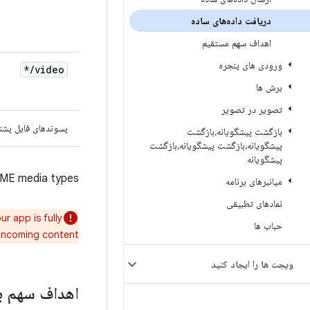
دریافت داده‌های ساده
اهداف سهم مستقیم
ورودی های پنجره
*
/
video
برش ها
تصویر در تصویر
پسوندهای فایل پشت
بازگشت پیشگویانه،بازگشت
پیشگویانه،بازگشت پیشگویانه،بازگشت
پیشگویانه
MIME media types.
میانبرهای برنامه
نمادهای تطبیقی
r app is fully
حباب ها
incoming content.
ویجت ها را ایجاد کنید
اهداف سهم بز