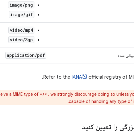
image/png
image/gif
video/mp4
video/3gp
application
/
pdf
یبانی شده
Refer to the
IANA
official registry of 
eive a MIME type of
, we strongly discourage doing so unless you
*/*
capable of handling any type of 
رگی را تعیین کنید