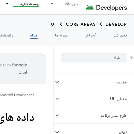
ملزومات
توسعه دهید
UI
CORE AREAS
DEVELOP
نمای کلی
آموزش
نمونه ها
اسناد
راهنماها
است.
مقدمه
Android Developers
معماری UI
داده های
طرح بندی برنامه
اجزاء