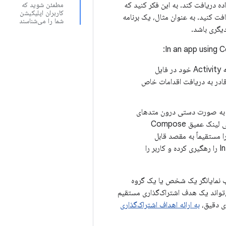
اده دریافت کند. به این فکر کنید که
مطمئن شوید که
کاربران اپلیکیشن
افت کنید. به عنوان مثال، یک برنامه
شما را می‌شناسند
In an app using 
در مانیفست تعریف کنید: شما همچنان باید یک فیلتر intent به Activity خود در فایل
ه شما قادر به دریافت اقدامات خاص
navDee در گراف ناوبری Compose خود تعریف کنید: به جای اینکه Intent را به صورت دستی درون متدهای
onCreate یا onNewIntent مربوط به Activity خود رهگیری و تجزیه کنید، از پشتیبانی لینک عمیق Compose
na که با action و نوع MIME مطابقت دارد را مستقیماً به مقصد قابل
کامپایلی که باید محتوا را نمایش دهد، متصل کنید. NavController به طور خودکار Intent را رهگیری کرده و کاربر را
لب نمایانگر یک شخص یا یک گروه
ی‌تواند یک هدف اشتراک‌گذاری مستقیم
ای دقیق،
به ارائه اهداف اشتراک‌گذاری