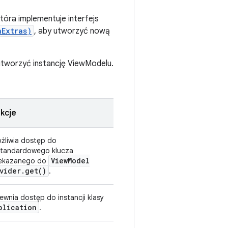
tóra implementuje interfejs
nExtras)
, aby utworzyć nową
utworzyć instancję ViewModelu.
kcje
żliwia dostęp do
standardowego klucza
View
Model
ekazanego do
vider
.
get(
)
.
ewnia dostęp do instancji klasy
plication
.