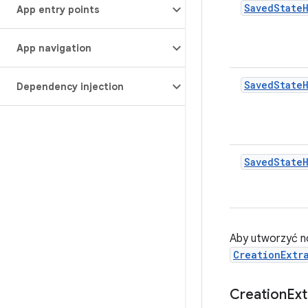
SavedState
App entry points
App navigation
SavedState
Dependency injection
SavedStateH
Aby utworzyć n
CreationExtr
Creation
Ex