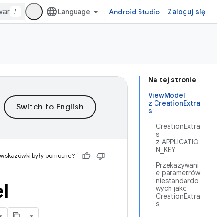
/
Android Studio
Zaloguj się
Na tej stronie
ViewModel
z CreationExtra
s
CreationExtra
s
z APPLICATIO
N_KEY
 wskazówki były pomocne?
Przekazywani
e parametrów
niestandardo
l
wych jako
CreationExtra
s