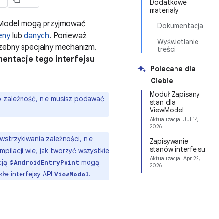
Dodatkowe
materiały
Model mogą przyjmować
Dokumentacja
eny
lub
danych
. Ponieważ
Wyświetlanie
rzebny specjalny mechanizm.
treści
entacje tego interfejsu
Polecane dla
Ciebie
Moduł Zapisany
o zależność
, nie musisz podawać
stan dla
ViewModel
Aktualizacja:
Jul 14,
2026
wstrzykiwania zależności, nie
Zapisywanie
stanów interfejsu
ompilacji wie, jak tworzyć wszystkie
Aktualizacja:
Apr 22,
cją
mogą
@AndroidEntryPoint
2026
łe interfejsy API
.
ViewModel