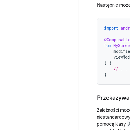
Następnie możes
import
and
@Composabl
fun
MyScree
modifie
viewMod
)
{
// ...
}
Przekazywa
Zależności mo
niestandardowy.
pomocą klasy