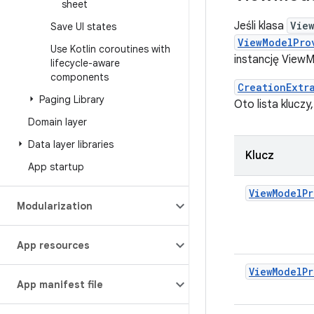
sheet
Jeśli klasa
Vie
Save UI states
ViewModelPro
Use Kotlin coroutines with
instancję ViewM
lifecycle-aware
components
CreationExtr
Paging Library
Oto lista klucz
Domain layer
Data layer libraries
Klucz
App startup
ViewModelPr
Modularization
App resources
ViewModelPr
App manifest file