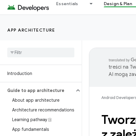
Essentials
Design & Plan
APP ARCHITECTURE
treści na T
Introduction
AI mogą zaw
Guide to app architecture
Android Developer
About app architecture
Architecture recommendations
Tworz
Learning pathway ⍈
App fundamentals
z zale