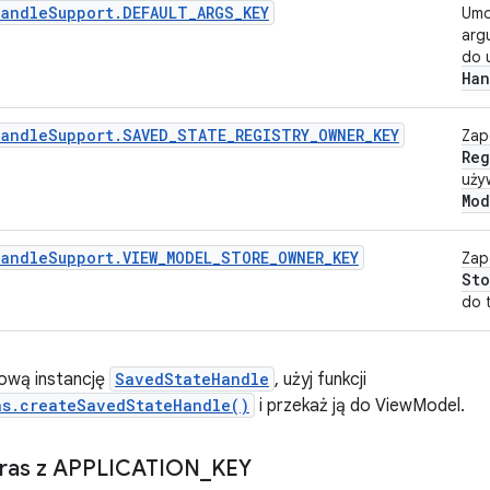
HandleSupport.DEFAULT_ARGS_KEY
Umo
arg
do 
Han
HandleSupport.SAVED_STATE_REGISTRY_OWNER_KEY
Zap
Reg
uży
Mod
andleSupport.VIEW_MODEL_STORE_OWNER_KEY
Zap
Sto
do 
ową instancję
SavedStateHandle
, użyj funkcji
as.createSavedStateHandle()
i przekaż ją do ViewModel.
tras z APPLICATION
_
KEY