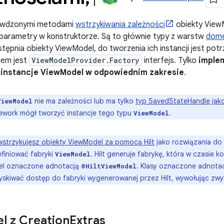
rawdzonymi metodami
wstrzykiwania zależności
obiekty View
 parametry w konstruktorze. Są to głównie typy z warstw
dom
ępnia obiekty ViewModel, do tworzenia ich instancji jest pot
em jest
ViewModelProvider.Factory
interfejs. Tylko
implem
instancje ViewModel w odpowiednim zakresie
.
nie ma zależności lub ma tylko
typ SavedStateHandle jak
ViewModel
mework mógł tworzyć instancje tego typu
.
ViewModel
wstrzykujesz obiekty ViewModel za pomocą Hilt
jako rozwiązania do 
efiniować fabryki
. Hilt generuje fabrykę, która w czasie k
ViewModel
el oznaczone adnotacją
. Klasy oznaczone adnota
@HiltViewModel
skiwać dostęp do fabryki wygenerowanej przez Hilt, wywołując zwyk
l z Creation
Extras