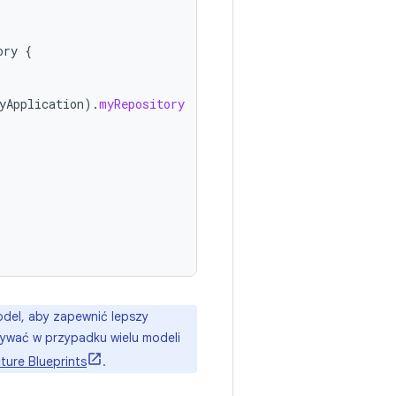
ory
{
)
yApplication
).
myRepository
del, aby zapewnić lepszy
używać w przypadku wielu modeli
ture Blueprints
.