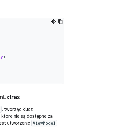
ry
)
n
Extras
s
, tworząc klucz
 które nie są dostępne za
 jest utworzenie
ViewModel