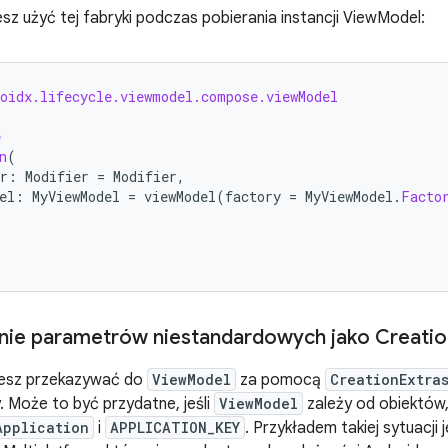
z użyć tej fabryki podczas pobierania instancji ViewModel:
roidx.lifecycle.viewmodel.compose.viewModel
e
n
(
r
:
Modifier
=
Modifier
,
el
:
MyViewModel
=
viewModel
(
factory
=
MyViewModel
.
Facto
nie parametrów niestandardowych jako Creatio
żesz przekazywać do
ViewModel
za pomocą
CreationExtra
 Może to być przydatne, jeśli
ViewModel
zależy od obiektów,
Application
i
APPLICATION_KEY
. Przykładem takiej sytuacji