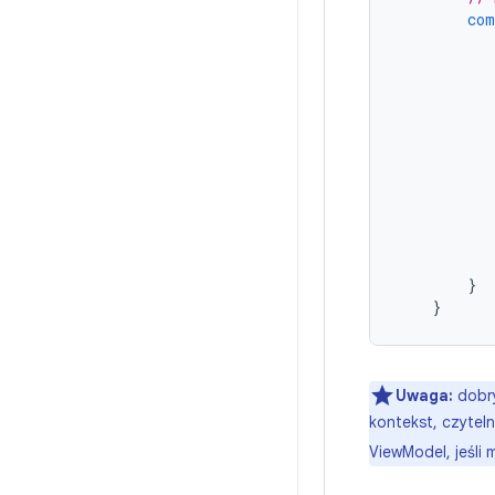
com
}
}
Uwaga:
dobry
kontekst, czytel
ViewModel, jeśli