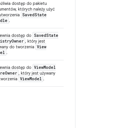
żliwia dostęp do pakietu
umentów, których należy użyć
Saved
State
utworzenia
dle
.
Saved
State
ewnia dostęp do
istry
Owner
, który jest
View
wany do tworzenia
el
.
View
Model
ewnia dostęp do
re
Owner
, który jest używany
View
Model
tworzenia
.