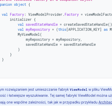
panion
object
{
val
Factory
:
ViewModelProvider
.
Factory
=
viewModelFact
initializer
{
val
savedStateHandle
=
createSavedStateHandle
(
val
myRepository
=
(
this
[
APPLICATION_KEY
]
as
M
MyViewModel
(
myRepository
=
myRepository
,
savedStateHandle
=
savedStateHandle
)
}
}
m rozwiązaniem jest umieszczanie fabryk
w pliku ViewMo
ViewModel
ność i łatwiejsze wyszukiwanie. Tej samej fabryki ViewModel można 
 mają one wspólne zależności, tak jak w przypadku przykładu
Architec