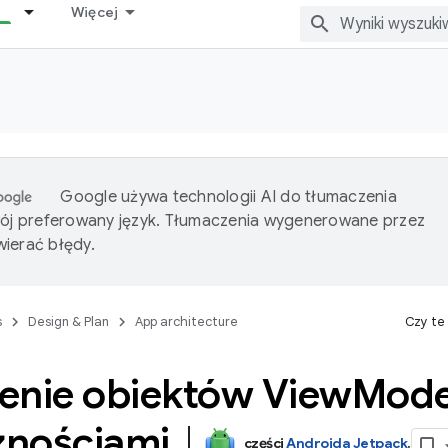
Więcej
Google używa technologii AI do tłumaczenia
wój preferowany język. Tłumaczenia wygenerowane przez
ierać błędy.
s
Design & Plan
App architecture
Czy te
enie obiektów View
Mode
żnościami
,
części
Androida Jetpack
.