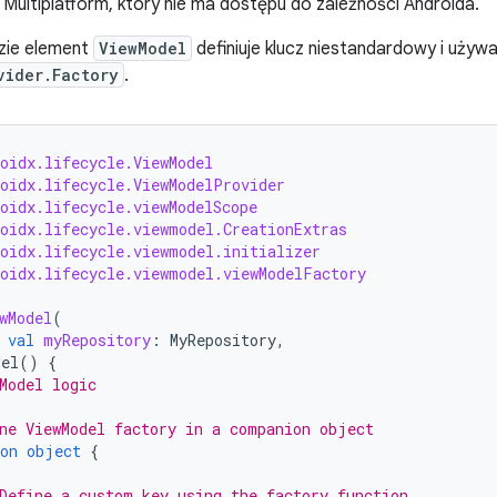
 Multiplatform, który nie ma dostępu do zależności Androida.
zie element
ViewModel
definiuje klucz niestandardowy i używ
vider.Factory
.
oidx.lifecycle.ViewModel
roidx.lifecycle.ViewModelProvider
oidx.lifecycle.viewModelScope
roidx.lifecycle.viewmodel.CreationExtras
roidx.lifecycle.viewmodel.initializer
roidx.lifecycle.viewmodel.viewModelFactory
wModel
(
val
myRepository
:
MyRepository
,
del
()
{
Model logic
ne ViewModel factory in a companion object
on
object
{
Define a custom key using the factory function