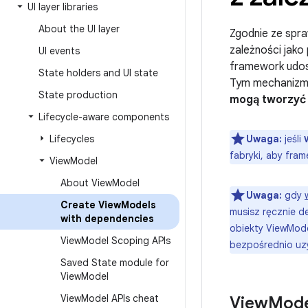
UI layer libraries
About the UI layer
Zgodnie ze sp
zależności jako
UI events
framework udost
State holders and UI state
Tym mechanizm
State production
mogą tworzyć 
Lifecycle-aware components
Lifecycles
Uwaga:
jeśli
fabryki, aby fra
View
Model
About View
Model
Uwaga:
gdy
Create View
Models
musisz ręcznie d
with dependencies
obiekty ViewMod
View
Model Scoping APIs
bezpośrednio uzy
Saved State module for
View
Model
View
Model APIs cheat
View
Mode