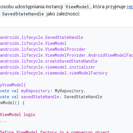
osobu udostępniania instancji
ViewModel
, która przyjmuje
re
i
SavedStateHandle
jako zależności:
androidx.lifecycle.SavedStateHandle
androidx.lifecycle.ViewModel
androidx.lifecycle.ViewModelProvider
androidx.lifecycle.ViewModelProvider.AndroidViewModelFa
androidx.lifecycle.createSavedStateHandle
androidx.lifecycle.viewmodel.initializer
androidx.lifecycle.viewmodel.viewModelFactory
yViewModel
(
vate
val
myRepository
:
MyRepository
,
vate
val
savedStateHandle
:
SavedStateHandle
ewModel
()
{
ViewModel logic
...
Define ViewModel factory in a companion object