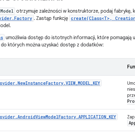
wModel
otrzymuje zależności w konstruktorze, podaj fabrykę, k
vider.Factory
. Zastąp funkcję
create(Class<T>, Creatio
odel.
as
umożliwia dostęp do istotnych informacji, które pomagają 
y, do których można uzyskać dostęp z dodatków:
Fun
ovider.NewInstanceFactory.VIEW_MODEL_KEY
Umo
nie
prz
Pro
ovider.AndroidViewModelFactory.APPLICATION_KEY
Zap
Ap