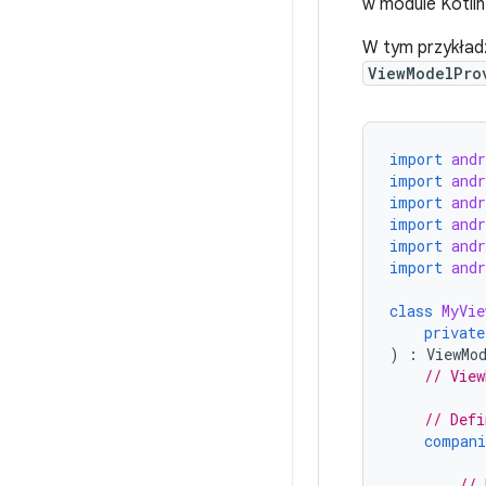
w module Kotlin
W tym przykład
ViewModelPro
import
andr
import
and
import
andr
import
and
import
and
import
and
class
MyVie
private
)
:
ViewMo
// View
// Defi
compani
// 