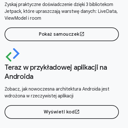
Zyskaj praktyczne doświadczenie dzięki 3 bibliotekom
Jetpack, które upraszczają warstwę danych: LiveData,
ViewModel i room
Pokaż samouczek
open_in_new
Teraz w przykładowej aplikacji na
Androida
Zobacz, jak nowoczesna architektura Androida jest
wdrożona w rzeczywistej aplikacji
Wyświetl kod
open_in_new