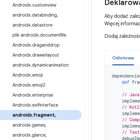
Deklarowa
Androidx
.
customview
androidx
.
databinding
,
Aby dodać zale
Więcej informac
androidx
.
datastore
plik androidx
.
documentfile
Dodaj zależnoś
Androidx
.
draganddrop
Androidx
.
drawerlayout
Odlotowe
androidx
.
dynamicanimation
Androidx
.
emoji
dependencie
def
fra
Androidx
.
emoji2
// Java
Androidx
.
enterprise
impleme
Androidx
.
exifinterface
// Kotl
impleme
androidx
.
fragment
,
// Comp
androidx
.
games
,
impleme
// Test
androidx
.
glance
,
debugIm