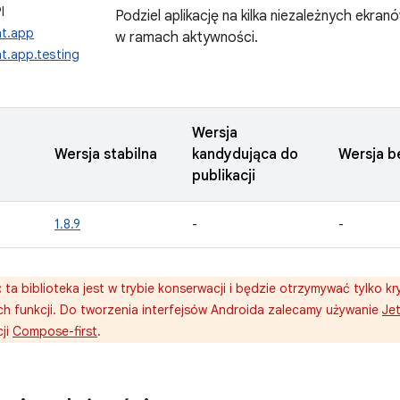
I
Podziel aplikację na kilka niezależnych ekra
nt.app
w ramach aktywności.
t.app.testing
Wersja
Wersja stabilna
kandydująca do
Wersja b
publikacji
1.8.9
-
-
:
ta biblioteka jest w trybie konserwacji i będzie otrzymywać tylko k
 funkcji. Do tworzenia interfejsów Androida zalecamy używanie
Je
cji
Compose-first
.