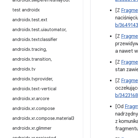
androidx
.
swiperefreshlayout
test androidx
[Z
Fragmen
naciśnięci
androidx
.
test
.
ext
b/364914
androidx
.
test
.
uiautomator
,
[Z
Fragmen
androidx
.
textclassifier
przewidyw
androidx
.
tracing
,
a nawet w
androidx
.
transition
,
[Z
Fragmen
androidx
.
tv
stan zawie
androidx
.
tvprovider
,
[Z
Fragmen
oczekując
androidx
.
text-vertical
b/342316
androidx
.
xr
.
arcore
[Od
Fragm
androidx
.
xr
.
compose
nadrzędny
androidx
.
xr
.
compose
.
material3
z komunik
androidx
.
xr
.
glimmer
fragmentu