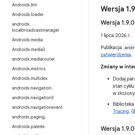
Androidx
.
lint
Wersja 1
.
Androidx
.
loader
Wersja 1
.
9
.
0
androidx
.
localbroadcastmanager
1 lipca 2026 r.
Androidx
.
media
Publikacja
andr
Androidx
.
media3
zatwierdzenia
.
androidx
.
mediarouter
Zmiany w inter
Androidx
.
metrics
Androidx
.
multidex
Dodaj pa
stan cykl
androidx
.
navigation
.
w złożonyc
androidx
.
navigation3
Bibliotek
androidx
.
navigationevent
Tracing
. (
androidx
.
paging
,
Androidx
.
palette
Wersja 1
.
9
.
0