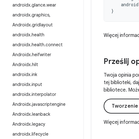
android
androidx
.
glance
.
wear
}
androidx
.
graphics
,
Androidx
.
gridlayout
androidx
.
health
Więcej informac
androidx
.
health
.
connect
Androidx
.
heifwriter
Prześlij o
Androidx
.
hilt
androidx
.
ink
Twoja opinia po
tej biblioteki, 
androidx
.
input
bibliotece. Może
androidx
.
interpolator
Androidx
.
javascriptengine
Tworzenie
Androidx
.
leanback
Więcej informac
Androidx
.
legacy
androidx
.
lifecycle