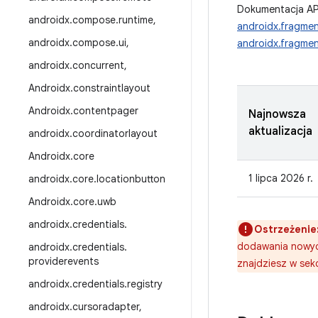
Dokumentacja AP
androidx
.
compose
.
runtime
,
androidx.fragme
androidx
.
compose
.
ui
,
androidx.fragmen
androidx
.
concurrent
,
Androidx
.
constraintlayout
Androidx
.
contentpager
Najnowsza
aktualizacja
androidx
.
coordinatorlayout
Androidx
.
core
1 lipca 2026 r.
androidx
.
core
.
locationbutton
Androidx
.
core
.
uwb
androidx
.
credentials
.
Ostrzeżenie
dodawania nowych
androidx
.
credentials
.
providerevents
znajdziesz w sek
androidx
.
credentials
.
registry
androidx
.
cursoradapter
,