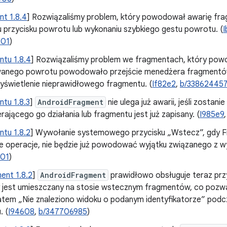
t 1.8.4
] Rozwiązaliśmy problem, który powodował awarię fr
u przycisku powrotu lub wykonaniu szybkiego gestu powrotu. (
301
)
tu 1.8.4
] Rozwiązaliśmy problem we fragmentach, który pow
anego powrotu powodowało przejście menedżera fragmentów 
yświetlenie nieprawidłowego fragmentu. (
If82e2
,
b/33862445
tu 1.8.3
]
AndroidFragment
nie ulega już awarii, jeśli zostan
rającego go działania lub fragmentu jest już zapisany. (
I985e9
tu 1.8.2
] Wywołanie systemowego przycisku „Wstecz”, gdy
e operacje, nie będzie już powodować wyjątku związanego z wy
801
)
ent 1.8.2
]
AndroidFragment
prawidłowo obsługuje teraz prz
 jest umieszczany na stosie wstecznym fragmentów, co pozw
atem „Nie znaleziono widoku o podanym identyfikatorze” pod
. (
I94608
,
b/347706985
)