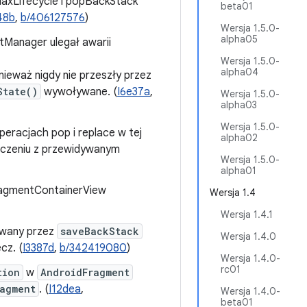
MaxLifecycle i popBackStack
beta01
48b
,
b/406127576
)
Wersja 1.5.0-
alpha05
tManager ulegał awarii
Wersja 1.5.0-
alpha04
nieważ nigdy nie przeszły przez
State()
wywoływane. (
I6e37a
,
Wersja 1.5.0-
alpha03
Wersja 1.5.0-
eracjach pop i replace w tej
alpha02
ączeniu z przewidywanym
Wersja 1.5.0-
alpha01
agmentContainerView
Wersja 1.4
Wersja 1.4.1
wany przez
saveBackStack
Wersja 1.4.0
cz. (
I3387d
,
b/342419080
)
Wersja 1.4.0-
rc01
tion
w
AndroidFragment
agment
. (
I12dea
,
Wersja 1.4.0-
beta01