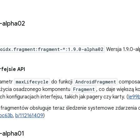
9
-alpha02
oidx.fragment:fragment-*:1.9.0-alpha02
Wersja 1.9.0-a
fejsie API
rametr
maxLifecycle
do funkcji
AndroidFragment
composab
u życia osadzonego komponentu
Fragment
, co daje większą k
h konfiguracjach interfejsu, takich jak pagery czy karty. (
Ie99
a fragmentów obsługuje teraz śledzenie systemowe zdarzenia 
Ibc63b
,
b/112161409
)
-alpha01