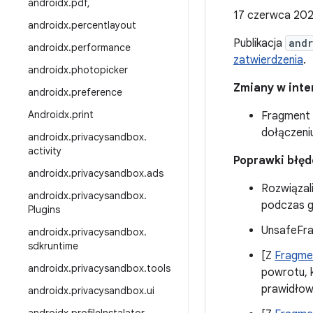
androidx
.
pdf
,
17 czerwca 202
androidx
.
percentlayout
Publikacja
andr
androidx
.
performance
zatwierdzenia
.
androidx
.
photopicker
Zmiany w inter
androidx
.
preference
Androidx
.
print
Fragment 
dołączeni
androidx
.
privacysandbox
.
activity
Poprawki błę
androidx
.
privacysandbox
.
ads
Rozwiązal
androidx
.
privacysandbox
.
podczas g
Plugins
UnsafeFra
androidx
.
privacysandbox
.
sdkruntime
[Z
Fragmen
androidx
.
privacysandbox
.
tools
powrotu, k
prawidłow
androidx
.
privacysandbox
.
ui