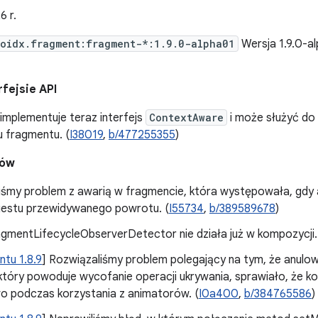
6 r.
oidx.fragment:fragment-*:1.9.0-alpha01
Wersja 1.9.0-a
fejsie API
implementuje teraz interfejs
ContextAware
i może służyć do
u fragmentu. (
I38019
,
b/477255355
)
dów
iśmy problem z awarią w fragmencie, która występowała, gdy 
estu przewidywanego powrotu. (
I55734
,
b/389589678
)
gmentLifecycleObserverDetector nie działa już w kompozycji.
tu 1.8.9
] Rozwiązaliśmy problem polegający na tym, że anulo
tóry powoduje wycofanie operacji ukrywania, sprawiało, że ko
o podczas korzystania z animatorów. (
I0a400
,
b/384765586
)