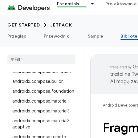
androidx.camera.media3
Essentials
Projektowanie 
androidx.camera.viewfinder
androidx.car
GET STARTED
JETPACK
androidx.car.app
Przegląd
Przewodniki
Sample
Bibliote
Androidx.cardview
androidx
.
collection
androidx
.
compose
androidx
.
compose
.
animation
treści na T
androidx
.
compose
.
buildr
,
AI mogą zaw
androidx
.
compose
.
foundation
androidx
.
compose
.
material
Android Developer
androidx
.
compose
.
material3
androidx
.
compose
.
material3
.
Fragm
adaptive
androidx
.
compose
.
remote