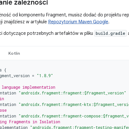
nie zależności
żność od komponentu Fragment, musisz dodać do projektu re
ji znajdziesz w artykule
Repozytorium Maven Google
.
ci dotyczące potrzebnych artefaktów w pliku
build.gradle
a
Kotlin
s
{
gment_version
=
"1.8.9"
 language implementation
ntation
"androidx.fragment:fragment:$fragment_version"
in
ntation
"androidx.fragment:fragment-ktx:$fragment_versi
ose
ntation
"androidx.fragment:fragment-compose:$fragment_v
ing Fragments in Isolation
plementation
"androidx.fragment:fragment-testing-manife