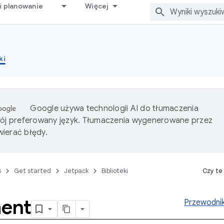
i planowanie
Więcej
ki
Google używa technologii AI do tłumaczenia
wój preferowany język. Tłumaczenia wygenerowane przez
ierać błędy.
s
Get started
Jetpack
Biblioteki
Czy te
ent
Przewodnik