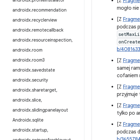
androidx
.
profile
Instalator
[Z
Fragmen
mogło nie
androidx
.
recommendation
[Z
Fragmen
androidx
.
recyclerview
podczas p
androidx
.
remotecallback
setMaxLi
androidx
.
resourceinspection
,
onCreat
b/408163
androidx
.
room
androidx
.
room3
[Z
Fragmen
samej ram
androidx
.
savedstate
cofaniem 
androidx
.
security
[Z
Fragmen
androidx
.
sharetarget
,
przyjmuje 
androidx
.
slice
,
[Z
Fragmen
androidx
.
slidingpanelayout
tylko po a
Androidx
.
sqlite
[Z
Fragmen
androidx
.
startup
,
podczas d
b/365578