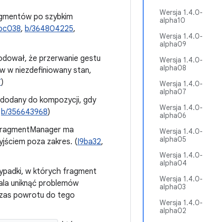
Wersja 1.4.0-
agmentów po szybkim
alpha10
Ibc038
,
b/364804225
,
Wersja 1.4.0-
alpha09
odował, że przerwanie gestu
Wersja 1.4.0-
alpha08
w niezdefiniowany stan,
7
)
Wersja 1.4.0-
alpha07
ie dodany do kompozycji, gdy
Wersja 1.4.0-
,
b/356643968
)
alpha06
 FragmentManager ma
Wersja 1.4.0-
alpha05
jściem poza zakres. (
I9ba32
,
Wersja 1.4.0-
alpha04
ypadki, w których fragment
Wersja 1.4.0-
ala uniknąć problemów
alpha03
czas powrotu do tego
Wersja 1.4.0-
alpha02