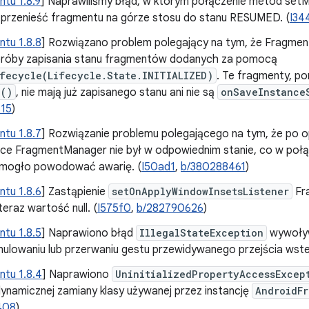
tu 1.8.9
] Naprawiliśmy błąd, w którym połączenie metod set
 przenieść fragmentu na górze stosu do stanu RESUMED. (
I34
tu 1.8.8
] Rozwiązano problem polegający na tym, że Fragmen
róby zapisania stanu fragmentów dodanych za pomocą
fecycle(Lifecycle.State.INITIALIZED)
. Te fragmenty, po
e()
, nie mają już zapisanego stanu ani nie są
onSaveInstance
315
)
tu 1.8.7
] Rozwiązanie problemu polegającego na tym, że po op
ce FragmentManager nie był w odpowiednim stanie, co w poł
mogło powodować awarię. (
I50ad1
,
b/380288461
)
tu 1.8.6
] Zastąpienie
setOnApplyWindowInsetsListener
Fr
teraz wartość null. (
I575f0
,
b/282790626
)
tu 1.8.5
] Naprawiono błąd
IllegalStateException
wywoły
nulowaniu lub przerwaniu gestu przewidywanego przejścia wste
tu 1.8.4
] Naprawiono
UninitializedPropertyAccessExcep
ynamicznej zamiany klasy używanej przez instancję
AndroidFr
408
)