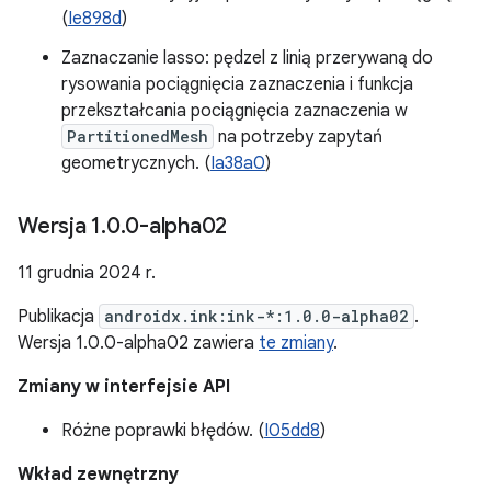
(
Ie898d
)
Zaznaczanie lasso: pędzel z linią przerywaną do
rysowania pociągnięcia zaznaczenia i funkcja
przekształcania pociągnięcia zaznaczenia w
PartitionedMesh
na potrzeby zapytań
geometrycznych. (
Ia38a0
)
Wersja 1
.
0
.
0-alpha02
11 grudnia 2024 r.
Publikacja
androidx.ink:ink-*:1.0.0-alpha02
.
Wersja 1.0.0-alpha02 zawiera
te zmiany
.
Zmiany w interfejsie API
Różne poprawki błędów. (
I05dd8
)
Wkład zewnętrzny