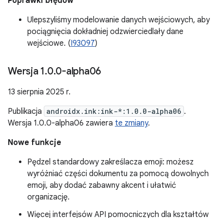
Poprawki błędów
Ulepszyliśmy modelowanie danych wejściowych, aby
pociągnięcia dokładniej odzwierciedlały dane
wejściowe. (
I93097
)
Wersja 1
.
0
.
0-alpha06
13 sierpnia 2025 r.
Publikacja
androidx.ink:ink-*:1.0.0-alpha06
.
Wersja 1.0.0-alpha06 zawiera
te zmiany
.
Nowe funkcje
Pędzel standardowy zakreślacza emoji: możesz
wyróżniać części dokumentu za pomocą dowolnych
emoji, aby dodać zabawny akcent i ułatwić
organizację.
Więcej interfejsów API pomocniczych dla kształtów