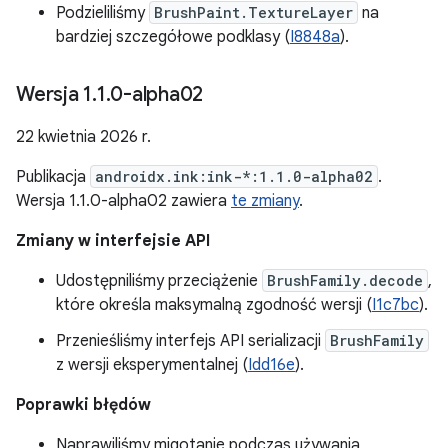
Podzieliliśmy
BrushPaint.TextureLayer
na
bardziej szczegółowe podklasy (
I8848a
).
Wersja 1
.
1
.
0-alpha02
22 kwietnia 2026 r.
Publikacja
androidx.ink:ink-*:1.1.0-alpha02
.
Wersja 1.1.0-alpha02 zawiera
te zmiany
.
Zmiany w interfejsie API
Udostępniliśmy przeciążenie
BrushFamily.decode
,
które określa maksymalną zgodność wersji (
I1c7bc
).
Przenieśliśmy interfejs API serializacji
BrushFamily
z wersji eksperymentalnej (
Idd16e
).
Poprawki błędów
Naprawiliśmy migotanie podczas używania