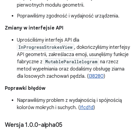
pierwotnych modułu geometrii.
Poprawiliśmy zgodność i wydajność urządzenia.
Zmiany w interfejsie API
Uprościliśmy interfejs API dla
InProgressStrokesView
, dokończyliśmy interfejsy
API geometrii, zakreślacza emoji, usunęliśmy funkcje
fabryczne z
MutableParallelogram
na rzecz
metod wypełniania oraz dodaliśmy obsługę ziarna
dla losowych zachowań pędzla. (
I38280
)
Poprawki błędów
Naprawiliśmy problem z wydajnością i spójnością
kolorów mokrych i suchych. (
Ifcd1d
)
Wersja 1
.
0
.
0-alpha05