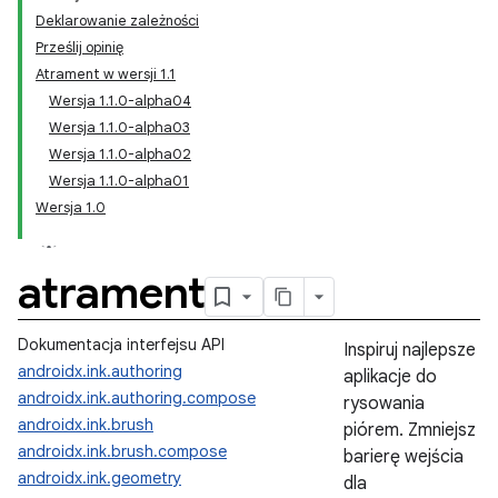
Deklarowanie zależności
Prześlij opinię
Atrament w wersji 1.1
Wersja 1.1.0-alpha04
Wersja 1.1.0-alpha03
Wersja 1.1.0-alpha02
Wersja 1.1.0-alpha01
Wersja 1.0
atrament
Dokumentacja interfejsu API
Inspiruj najlepsze
androidx.ink.authoring
aplikacje do
androidx.ink.authoring.compose
rysowania
androidx.ink.brush
piórem. Zmniejsz
androidx.ink.brush.compose
barierę wejścia
androidx.ink.geometry
dla