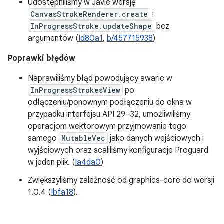
Udostępniliśmy w Javie wersję
CanvasStrokeRenderer.create
i
InProgressStroke.updateShape
bez
argumentów (
Id80a1
,
b/457715938
)
Poprawki błędów
Naprawiliśmy błąd powodujący awarie w
InProgressStrokesView
po
odłączeniu/ponownym podłączeniu do okna w
przypadku interfejsu API 29–32, umożliwiliśmy
operacjom wektorowym przyjmowanie tego
samego
MutableVec
jako danych wejściowych i
wyjściowych oraz scaliliśmy konfiguracje Proguard
w jeden plik. (
Ia4da0
)
Zwiększyliśmy zależność od graphics-core do wersji
1.0.4 (
Ibfa18
).