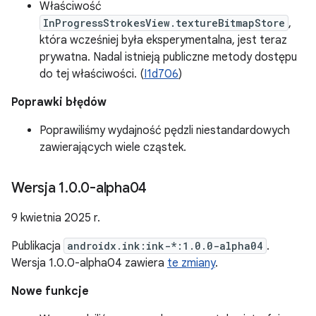
Właściwość
InProgressStrokesView.textureBitmapStore
,
która wcześniej była eksperymentalna, jest teraz
prywatna. Nadal istnieją publiczne metody dostępu
do tej właściwości. (
I1d706
)
Poprawki błędów
Poprawiliśmy wydajność pędzli niestandardowych
zawierających wiele cząstek.
Wersja 1
.
0
.
0-alpha04
9 kwietnia 2025 r.
Publikacja
androidx.ink:ink-*:1.0.0-alpha04
.
Wersja 1.0.0-alpha04 zawiera
te zmiany
.
Nowe funkcje