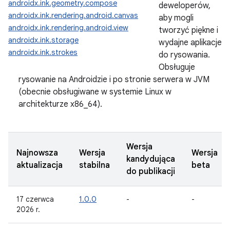
androidx.ink.geometry.compose
deweloperów,
androidx.ink.rendering.android.canvas
aby mogli
androidx.ink.rendering.android.view
tworzyć piękne i
androidx.ink.storage
wydajne aplikacje
androidx.ink.strokes
do rysowania.
Obsługuje
rysowanie na Androidzie i po stronie serwera w JVM
(obecnie obsługiwane w systemie Linux w
architekturze x86_64).
Wersja
Najnowsza
Wersja
Wersja
kandydująca
aktualizacja
stabilna
beta
do publikacji
17 czerwca
1.0.0
-
-
2026 r.