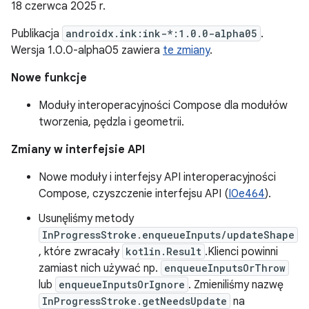
18 czerwca 2025 r.
Publikacja
androidx.ink:ink-*:1.0.0-alpha05
.
Wersja 1.0.0-alpha05 zawiera
te zmiany
.
Nowe funkcje
Moduły interoperacyjności Compose dla modułów
tworzenia, pędzla i geometrii.
Zmiany w interfejsie API
Nowe moduły i interfejsy API interoperacyjności
Compose, czyszczenie interfejsu API (
I0e464
).
Usunęliśmy metody
InProgressStroke.enqueueInputs/updateShape
, które zwracały
kotlin.Result
.Klienci powinni
zamiast nich używać np.
enqueueInputsOrThrow
lub
enqueueInputsOrIgnore
. Zmieniliśmy nazwę
InProgressStroke.getNeedsUpdate
na