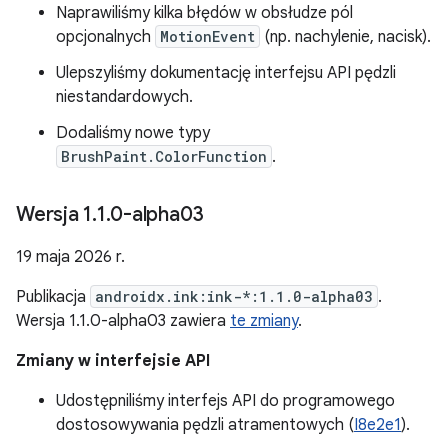
Naprawiliśmy kilka błędów w obsłudze pól
opcjonalnych
MotionEvent
(np. nachylenie, nacisk).
Ulepszyliśmy dokumentację interfejsu API pędzli
niestandardowych.
Dodaliśmy nowe typy
BrushPaint.ColorFunction
.
Wersja 1
.
1
.
0-alpha03
19 maja 2026 r.
Publikacja
androidx.ink:ink-*:1.1.0-alpha03
.
Wersja 1.1.0-alpha03 zawiera
te zmiany
.
Zmiany w interfejsie API
Udostępniliśmy interfejs API do programowego
dostosowywania pędzli atramentowych (
I8e2e1
).