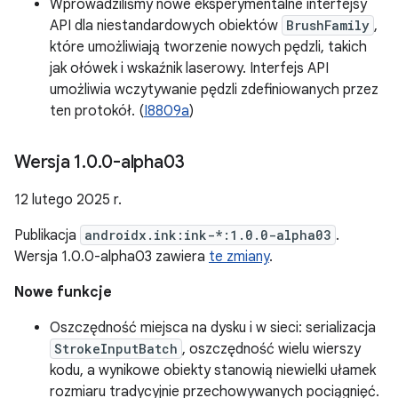
Wprowadziliśmy nowe eksperymentalne interfejsy
API dla niestandardowych obiektów
BrushFamily
,
które umożliwiają tworzenie nowych pędzli, takich
jak ołówek i wskaźnik laserowy. Interfejs API
umożliwia wczytywanie pędzli zdefiniowanych przez
ten protokół. (
I8809a
)
Wersja 1
.
0
.
0-alpha03
12 lutego 2025 r.
Publikacja
androidx.ink:ink-*:1.0.0-alpha03
.
Wersja 1.0.0-alpha03 zawiera
te zmiany
.
Nowe funkcje
Oszczędność miejsca na dysku i w sieci: serializacja
StrokeInputBatch
, oszczędność wielu wierszy
kodu, a wynikowe obiekty stanowią niewielki ułamek
rozmiaru tradycyjnie przechowywanych pociągnięć.