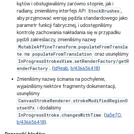
kątów i obsługiwaliśmy zarówno stopnie, jak i
radiany, zmieniliśmy interfejs API
StockBrushes
,
aby przyjmować wersję pędzla standardowego jako
parametr funkcji fabrycznej, i udostępniliśmy
kontrolę zachowania nakładania się w przypadku
pędzli zakreślaczy, zmieniliśmy nazwę
MutableAffineTransform.populateFromTransla
te
na
populateFromTranslation
oraz usunęliśmy
InProgressStrokesView.setRenderFactory/getR
enderFactory
. (
Id9eab
,
b/436656418
)
Zmieniliśmy nazwę ścinania na pochylenie,
wyjaśniliśmy niektóre fragmenty dokumentacji,
usunęliśmy
CanvasStrokeRenderer.strokeModifiedRegionO
utsetPx
i dodaliśmy
InProgressStroke.changesWithTime
(
Ia5e70
,
b/436656418
).