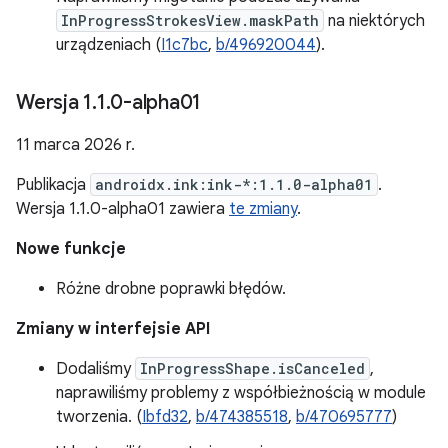
InProgressStrokesView.maskPath
na niektórych
urządzeniach (
I1c7bc
,
b/496920044
).
Wersja 1
.
1
.
0-alpha01
11 marca 2026 r.
Publikacja
androidx.ink:ink-*:1.1.0-alpha01
.
Wersja 1.1.0-alpha01 zawiera
te zmiany
.
Nowe funkcje
Różne drobne poprawki błędów.
Zmiany w interfejsie API
Dodaliśmy
InProgressShape.isCanceled
,
naprawiliśmy problemy z współbieżnością w module
tworzenia. (
Ibfd32
,
b/474385518
,
b/470695777
)