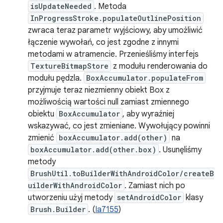
isUpdateNeeded
. Metoda
InProgressStroke.populateOutlinePosition
zwraca teraz parametr wyjściowy, aby umożliwić
łączenie wywołań, co jest zgodne z innymi
metodami w atramencie. Przenieśliśmy interfejs
TextureBitmapStore
z modułu renderowania do
modułu pędzla.
BoxAccumulator.populateFrom
przyjmuje teraz niezmienny obiekt Box z
możliwością wartości null zamiast zmiennego
obiektu
BoxAccumulator
, aby wyraźniej
wskazywać, co jest zmieniane. Wywołujący powinni
zmienić
boxAccumulator.add(other)
na
boxAccumulator.add(other.box)
. Usunęliśmy
metody
BrushUtil.toBuilderWithAndroidColor/createB
uilderWithAndroidColor
. Zamiast nich po
utworzeniu użyj metody
setAndroidColor
klasy
Brush.Builder
. (
Ia7155
)