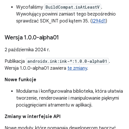
Wycofaliśmy
BuildCompat.isAtLeastV
.
Wywołujący powinni zamiast tego bezpośrednio
sprawdzać SDK_INT pod kątem 35. (
I294d1
)
Wersja 1
.
0
.
0-alpha01
2 października 2024 r.
Publikacja
androidx.ink:ink-*:1.0.0-alpha01
.
Wersja 1.0.0-alpha01 zawiera
te zmiany
.
Nowe funkcje
Modularna i konfigurowalna biblioteka, która ułatwia
tworzenie, renderowanie i manipulowanie pięknymi
pociągnięciami atramentu w aplikacji.
Zmiany w interfejsie API
Nowe moduły, które pomagają deweloperom tworzyć