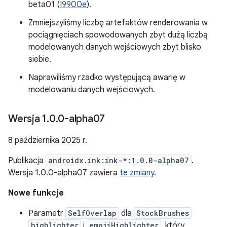
beta01 (
I9900e
).
Zmniejszyliśmy liczbę artefaktów renderowania w
pociągnięciach spowodowanych zbyt dużą liczbą
modelowanych danych wejściowych zbyt blisko
siebie.
Naprawiliśmy rzadko występującą awarię w
modelowaniu danych wejściowych.
Wersja 1
.
0
.
0-alpha07
8 października 2025 r.
Publikacja
androidx.ink:ink-*:1.0.0-alpha07
.
Wersja 1.0.0-alpha07 zawiera
te zmiany
.
Nowe funkcje
Parametr
SelfOverlap
dla
StockBrushes
highlighter
i
emojiHighlighter
, który