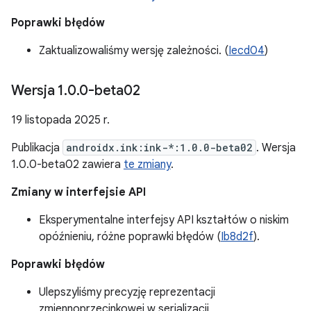
Poprawki błędów
Zaktualizowaliśmy wersję zależności. (
Iecd04
)
Wersja 1
.
0
.
0-beta02
19 listopada 2025 r.
Publikacja
androidx.ink:ink-*:1.0.0-beta02
. Wersja
1.0.0-beta02 zawiera
te zmiany
.
Zmiany w interfejsie API
Eksperymentalne interfejsy API kształtów o niskim
opóźnieniu, różne poprawki błędów (
Ib8d2f
).
Poprawki błędów
Ulepszyliśmy precyzję reprezentacji
zmiennoprzecinkowej w serializacji