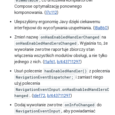
@Immutable
, co umożliwia kompilatorowi
Compose optymalizację ponownego
komponowania. (
I7c112
)
Ulepszyliśmy ergonomię Javy dzięki ciekawemu
interfejsowi do wycofywania uzupełniania. (
I8a860
)
Zmień nazwę
onHasEnabledHandlerChanged
na
onHasEnabledHandlersChanged
. Wyjaśnia to, że
wywołanie zwrotne raportuje zbiorczy stan
włączenia wszystkich modułów obsługi, a nie tylko
jednego z nich. (
I1af61
,
b/443711297
)
Usuń polecenie
hasEnabledHandler()
z polecenia
NavigationEventDispatcher;
i zamiast niego
użyj polecenia
NavigationEventInput.onHasEnabledHandlersC
hanged
. (
Idef72
,
b/443711297
)
Dodaj wywołanie zwrotne
onInfoChanged
do
NavigationEventInput
, aby powiadamiać