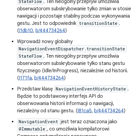
StateFlow
. Ten nieogólny przepływ umożliwia
obserwatorom subskrybowanie tylko zmian w stosie
nawigacji i pozostaje stabilny podczas wykonywania
gestu. Jest to odpowiednik
transitionState
.
(
I1db10
,
b/444734264
)
Wprowadź nowy globalny
NavigationEventDispatcher.transitionState
StateFlow
. Ten nieogólny przepływ umożliwia
obserwatorom subskrybowanie tylko stanu gestu
fizycznego (Idle/InProgress), niezależnie od historii.
(
I171fa
,
b/444734264
)
Przedstaw klasę
NavigationEventHistoryState
.
Będzie to podstawowy interfejs API do
obserwowania historii informacji o nawigacji,
niezależny od stanu gestu. (
I81ca5
,
b/444734264
)
NavigationEvent
jest teraz oznaczona jako
@Immutable
, co umożliwia kompilatorowi