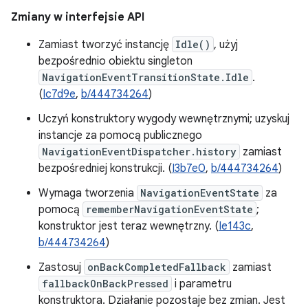
Zmiany w interfejsie API
Zamiast tworzyć instancję
Idle()
, użyj
bezpośrednio obiektu singleton
NavigationEventTransitionState.Idle
.
(
Ic7d9e
,
b/444734264
)
Uczyń konstruktory wygody wewnętrznymi; uzyskuj
instancje za pomocą publicznego
NavigationEventDispatcher.history
zamiast
bezpośredniej konstrukcji. (
I3b7e0
,
b/444734264
)
Wymaga tworzenia
NavigationEventState
za
pomocą
rememberNavigationEventState
;
konstruktor jest teraz wewnętrzny. (
Ie143c
,
b/444734264
)
Zastosuj
onBackCompletedFallback
zamiast
fallbackOnBackPressed
i parametru
konstruktora. Działanie pozostaje bez zmian. Jest