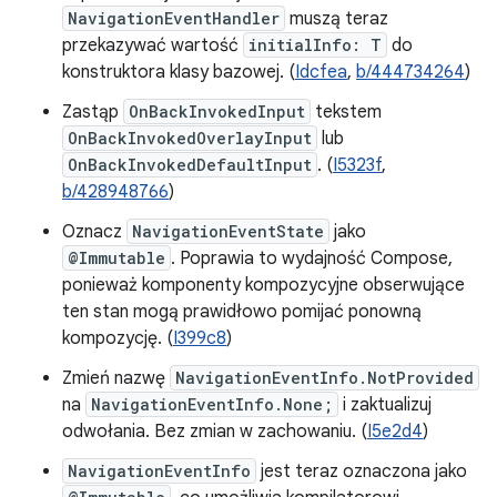
NavigationEventHandler
muszą teraz
przekazywać wartość
initialInfo: T
do
konstruktora klasy bazowej. (
Idcfea
,
b/444734264
)
Zastąp
OnBackInvokedInput
tekstem
OnBackInvokedOverlayInput
lub
OnBackInvokedDefaultInput
. (
I5323f
,
b/428948766
)
Oznacz
NavigationEventState
jako
@Immutable
. Poprawia to wydajność Compose,
ponieważ komponenty kompozycyjne obserwujące
ten stan mogą prawidłowo pomijać ponowną
kompozycję. (
I399c8
)
Zmień nazwę
NavigationEventInfo.NotProvided
na
NavigationEventInfo.None;
i zaktualizuj
odwołania. Bez zmian w zachowaniu. (
I5e2d4
)
NavigationEventInfo
jest teraz oznaczona jako