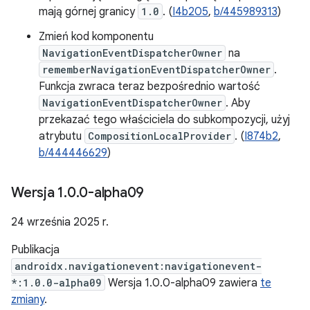
mają górnej granicy
1.0
. (
I4b205
,
b/445989313
)
Zmień kod komponentu
NavigationEventDispatcherOwner
na
rememberNavigationEventDispatcherOwner
.
Funkcja zwraca teraz bezpośrednio wartość
NavigationEventDispatcherOwner
. Aby
przekazać tego właściciela do subkompozycji, użyj
atrybutu
CompositionLocalProvider
. (
I874b2
,
b/444446629
)
Wersja 1
.
0
.
0-alpha09
24 września 2025 r.
Publikacja
androidx.navigationevent:navigationevent-
*:1.0.0-alpha09
Wersja 1.0.0-alpha09 zawiera
te
zmiany
.