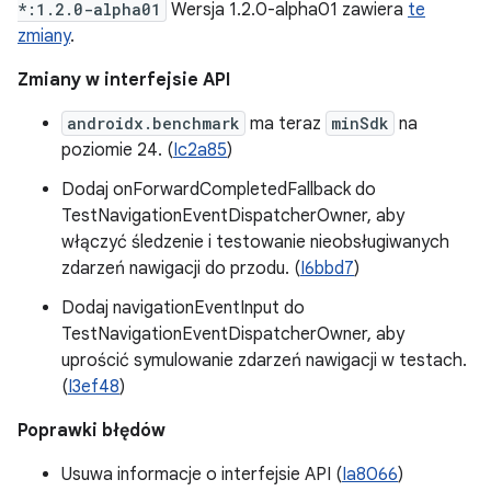
*:1.2.0-alpha01
Wersja 1.2.0-alpha01 zawiera
te
zmiany
.
Zmiany w interfejsie API
androidx.benchmark
ma teraz
minSdk
na
poziomie 24. (
Ic2a85
)
Dodaj onForwardCompletedFallback do
TestNavigationEventDispatcherOwner, aby
włączyć śledzenie i testowanie nieobsługiwanych
zdarzeń nawigacji do przodu. (
I6bbd7
)
Dodaj navigationEventInput do
TestNavigationEventDispatcherOwner, aby
uprościć symulowanie zdarzeń nawigacji w testach.
(
I3ef48
)
Poprawki błędów
Usuwa informacje o interfejsie API (
Ia8066
)