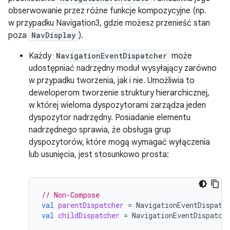
obserwowanie przez różne funkcje kompozycyjne (np.
w przypadku Navigation3, gdzie możesz przenieść stan
poza
NavDisplay
).
Każdy
NavigationEventDispatcher
może
udostępniać nadrzędny moduł wysyłający zarówno
w przypadku tworzenia, jak i nie. Umożliwia to
deweloperom tworzenie struktury hierarchicznej,
w której wieloma dyspozytorami zarządza jeden
dyspozytor nadrzędny. Posiadanie elementu
nadrzędnego sprawia, że obsługa grup
dyspozytorów, które mogą wymagać wyłączenia
lub usunięcia, jest stosunkowo prosta:
// Non-Compose
val
parentDispatcher
=
NavigationEventDispatc
val
childDispatcher
=
NavigationEventDispatch