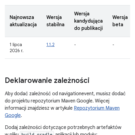
Wersja
Najnowsza
Wersja
Wersja
kandydująca
aktualizacja
stabilna
beta
do publikacji
1 lipca
1.1.2
-
-
2026 r.
Deklarowanie zależności
Aby dodać zależność od navigationevent, musisz dodać
do projektu repozytorium Maven Google. Więcej
informacji znajdziesz w artykule
Repozytorium Maven
Google
.
Dodaj zależności dotyczące potrzebnych artefaktów
w pliku
build.gradle
aplikacji lub modułu: