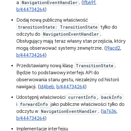
a
NavigationEventHandler
. (
Ifb69f
,
b/444734264
)
Dodaj nową publiczną właściwość
transitionState: TransitionState
tylko do
odczytu do
NavigationEventHandler
.
Obsługujący mają teraz własny stan przejścia, który
mogą obserwować systemy zewnętrzne. (
I9acd2
,
b/444734264
)
Przedstawiamy nową klasę
TransitionState
.
Będzie to podstawowy interfejs API do
obserwowania stanu gestu, niezależny od historii
nawigacji. (
Id4beb
,
b/444734264
)
Udostępnij właściwości
currentInfo
,
backInfo
i
forwardInfo
jako publiczne właściwości tylko do
odczytu w
NavigationEventHandler
. (
Ia7636
,
b/444734264
)
Implementacje interfejsu