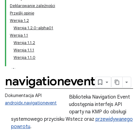
Deklarowanie zależności
Prześlij opinię
Wersja 1.2
Wersja 1.2.0-alpha01
Wersja 1.1
Wersja 1.1.2
Wersja 1.1.1
Wersja 1.1.0
navigationevent
Dokumentacja API
Biblioteka Navigation Event
androidx.navigationevent
udostępnia interfejs API
oparty na KMP do obsługi
systemowego przycisku Wstecz oraz
przewidywanego
powrotu
.