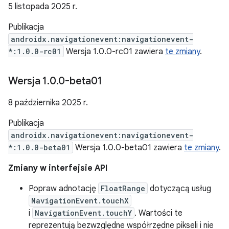
5 listopada 2025 r.
Publikacja
androidx.navigationevent:navigationevent-
*:1.0.0-rc01
Wersja 1.0.0-rc01 zawiera
te zmiany
.
Wersja 1
.
0
.
0-beta01
8 października 2025 r.
Publikacja
androidx.navigationevent:navigationevent-
*:1.0.0-beta01
Wersja 1.0.0-beta01 zawiera
te zmiany
.
Zmiany w interfejsie API
Popraw adnotację
FloatRange
dotyczącą usług
NavigationEvent.touchX
i
NavigationEvent.touchY
. Wartości te
reprezentują bezwzględne współrzędne pikseli i nie