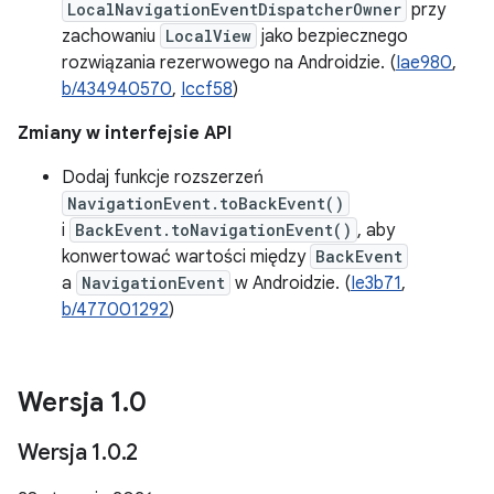
LocalNavigationEventDispatcherOwner
przy
zachowaniu
LocalView
jako bezpiecznego
rozwiązania rezerwowego na Androidzie. (
Iae980
,
b/434940570
,
Iccf58
)
Zmiany w interfejsie API
Dodaj funkcje rozszerzeń
NavigationEvent.toBackEvent()
i
BackEvent.toNavigationEvent()
, aby
konwertować wartości między
BackEvent
a
NavigationEvent
w Androidzie. (
Ie3b71
,
b/477001292
)
Wersja 1
.
0
Wersja 1
.
0
.
2