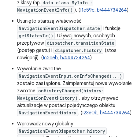
z klasy (np.
data class MyInfo :
NavigationEventInfo()
). (
I1e59c
,
b/444734264
)
Usunięto starszą właściwość
NavigationEventDispatcher.state
i funkcję
getState<T>()
. Używaj nowych, osobnych
przepływów
dispatcher.transitionState
(postęp gestu) i
dispatcher.history
(stos
nawigacji). (
Ic2ceb
,
b/444734264
)
Wywołanie zwrotne
NavigationEventInput.onInfoChanged(...)
zostało zastąpione. Zaimplementuj nowe wywołanie
zwrotne
onHistoryChanged(history:
NavigationEventHistory)
, aby otrzymywać
aktualizacje w postaci pojedynczego obiektu
NavigationEventHistory
. (
I23e0b
,
b/444734264
)
Wprowadź nowy globalny
NavigationEventDispatcher.history