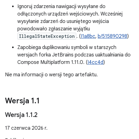
Ignoruj zdarzenia nawigacji wysyłane do
odłączonych urządzeń wejściowych. Wcześniej
wysyłanie zdarzeń do usuniętego wejścia
powodowało zgłaszanie wyjątku
IllegalStateException
. (
I1a8bc
,
b/515890298
)
Zapobiega duplikowaniu symboli w starszych
wersjach forka JetBrains podczas uaktualniania do
Compose Multiplatform 1.11.0. (
I4cc4d
)
Nie ma informacji o wersji tego artefaktu.
Wersja 1
.
1
Wersja 1
.
1
.
2
17 czerwca 2026 r.