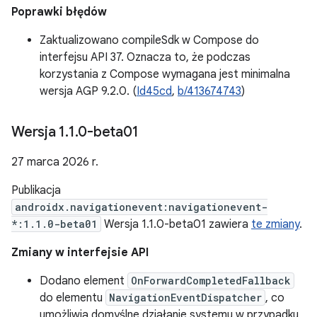
Poprawki błędów
Zaktualizowano compileSdk w Compose do
interfejsu API 37. Oznacza to, że podczas
korzystania z Compose wymagana jest minimalna
wersja AGP 9.2.0. (
Id45cd
,
b/413674743
)
Wersja 1
.
1
.
0-beta01
27 marca 2026 r.
Publikacja
androidx.navigationevent:navigationevent-
*:1.1.0-beta01
Wersja 1.1.0-beta01 zawiera
te zmiany
.
Zmiany w interfejsie API
Dodano element
OnForwardCompletedFallback
do elementu
NavigationEventDispatcher
, co
umożliwia domyślne działanie systemu w przypadku