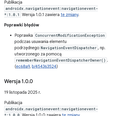
Publikacja
androidx.navigationevent:navigationevent-
*:1.0.1
Wersja 1.0.1 zawiera
te zmiany
.
Poprawki błędów
Poprawka
ConcurrentModificationException
podczas usuwania elementu
podrzędnego
NavigationEventDispatcher
, np.
utworzonego za pomocą
rememberNavigationEventDispatcherOwner()
.
(
ec68a9
,
b/454363524
)
Wersja 1
.
0
.
0
19 listopada 2025 r.
Publikacja
androidx.navigationevent:navigationevent-
*:1.0.0
Wersja 1.0.0 zawiera
te zmiany
.