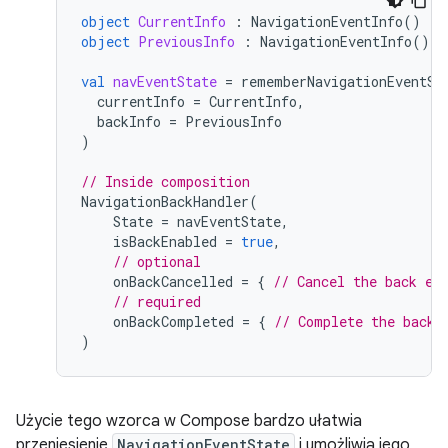
object
CurrentInfo
:
NavigationEventInfo
()
object
PreviousInfo
:
NavigationEventInfo
()
val
navEventState
=
rememberNavigationEventSt
currentInfo
=
CurrentInfo
,
backInfo
=
PreviousInfo
)
// Inside composition
NavigationBackHandler
(
State
=
navEventState
,
isBackEnabled
=
true
,
// optional
onBackCancelled
=
{
// Cancel the back ev
// required
onBackCompleted
=
{
// Complete the back 
)
Użycie tego wzorca w Compose bardzo ułatwia
przeniesienie
NavigationEventState
i umożliwia jego