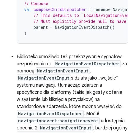
// Compose
val
composeChildDispatcher
=
rememberNavigati
// This defaults to `LocalNavigationEvent
// Must explicitly provide null to have a
parent
=
NavigationEventDispatch
()
)
Biblioteka umożliwia też przekazywanie sygnałów
bezpośrednio do
NavigationEventDispatcher
za
pomocą
NavigationEventInput
.
NavigationEventInput
s działa jako „wejście”
systemu nawigacji, tłumacząc zdarzenia
specyficzne dla platformy (takie jak gesty cofania
w systemie lub kliknięcia przycisków) na
standardowe zdarzenia, które można wysyłać do
NavigationEventDispatcher
. Moduł
navigationevent:navigationevent
udostępnia
obecnie 2
NavigationEventInput
: bardziej ogólny