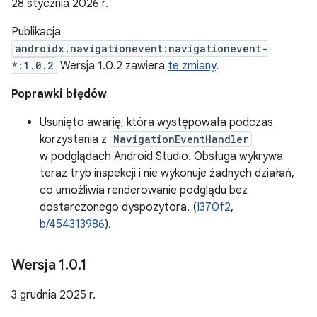
28 stycznia 2026 r.
Publikacja
androidx.navigationevent:navigationevent-
*:1.0.2
Wersja 1.0.2 zawiera
te zmiany
.
Poprawki błędów
Usunięto awarię, która występowała podczas
korzystania z
NavigationEventHandler
w podglądach Android Studio. Obsługa wykrywa
teraz tryb inspekcji i nie wykonuje żadnych działań,
co umożliwia renderowanie podglądu bez
dostarczonego dyspozytora. (
I370f2
,
b/454313986
).
Wersja 1
.
0
.
1
3 grudnia 2025 r.