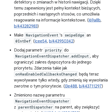
detektory o zmianach w historii nawigacji. Dzięki
temu zapewniony jest pełny kontekst bieżących,
poprzednich i następnych stosów, co umożliwia
reagowanie na informacje kontekstowe. (
I69a8b
,
b/443282983
)
Make
NavigationEvent
's
swipeEdge
an
@IntDef
(
Icee54
,
b/443950342
)
Dodaj parametr
priority
do
NavigationEventDispatcher.addInput
, aby
ograniczyć zakres dyspozytora do jednego
priorytetu. Zdarzenia takie jak
onHasEnabledCallbacksChanged
będą teraz
wywoływane tylko wtedy, gdy zmienią się wywołania
zwrotne o tym priorytecie. (
I3e488
,
b/443711297
)
Zmieniono nazwę parametru
NavigationEventDispatcher
z
parentDispatcher
na parent, aby zwiększyć