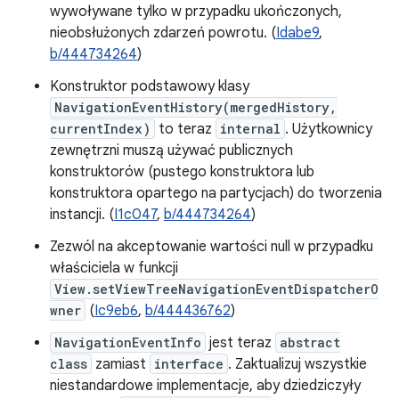
wywoływane tylko w przypadku ukończonych,
nieobsłużonych zdarzeń powrotu. (
Idabe9
,
b/444734264
)
Konstruktor podstawowy klasy
NavigationEventHistory(mergedHistory,
currentIndex)
to teraz
internal
. Użytkownicy
zewnętrzni muszą używać publicznych
konstruktorów (pustego konstruktora lub
konstruktora opartego na partycjach) do tworzenia
instancji. (
I1c047
,
b/444734264
)
Zezwól na akceptowanie wartości null w przypadku
właściciela w funkcji
View.setViewTreeNavigationEventDispatcherO
wner
(
Ic9eb6
,
b/444436762
)
NavigationEventInfo
jest teraz
abstract
class
zamiast
interface
. Zaktualizuj wszystkie
niestandardowe implementacje, aby dziedziczyły