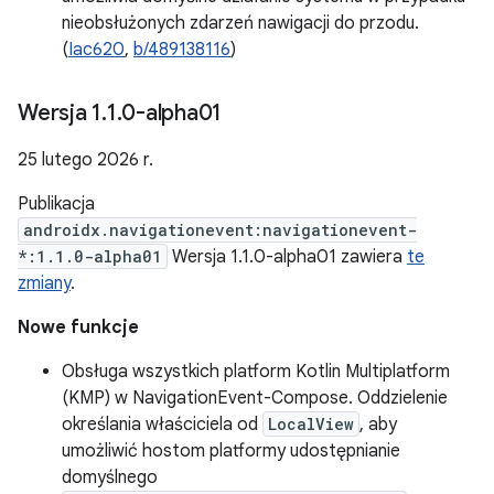
nieobsłużonych zdarzeń nawigacji do przodu.
(
Iac620
,
b/489138116
)
Wersja 1
.
1
.
0-alpha01
25 lutego 2026 r.
Publikacja
androidx.navigationevent:navigationevent-
*:1.1.0-alpha01
Wersja 1.1.0-alpha01 zawiera
te
zmiany
.
Nowe funkcje
Obsługa wszystkich platform Kotlin Multiplatform
(KMP) w NavigationEvent-Compose. Oddzielenie
określania właściciela od
LocalView
, aby
umożliwić hostom platformy udostępnianie
domyślnego