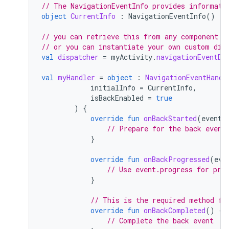
// The NavigationEventInfo provides informati
object
CurrentInfo
:
NavigationEventInfo
()
// you can retrieve this from any component t
// or you can instantiate your own custom dis
val
dispatcher
=
myActivity
.
navigationEventDi
val
myHandler
=
object
:
NavigationEventHandl
initialInfo
=
CurrentInfo
,
isBackEnabled
=
true
)
{
override
fun
onBackStarted
(
event
:
// Prepare for the back event
}
override
fun
onBackProgressed
(
eve
// Use event.progress for pre
}
// This is the required method fo
override
fun
onBackCompleted
()
{
// Complete the back event