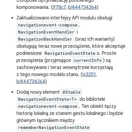
Compose optymalizację ponownego
komponowania. (
If78c7
,
b/444734264
)
Zaktualizowano interfejsy API modułu obsługi
navigationevent-compose
.
NavigationEventHandler
i
NavigationBackHandler
(oraz ich warianty)
obsługują teraz nowe przeciążenie, które akceptuje
podniesione
NavigationEventState
s. Proste
przeciążenia (przyjmujące
currentInfo
) są
zachowywane i teraz wewnętrznie korzystają
z tego nowego modelu stanu. (
Ic3251
,
b/444734264
)
Dodaj nowy element
@Stable
NavigationEventState<T>
do biblioteki
navigationevent-compose
. Ten obiekt łączy
historię lokalną ze stanem gestu lokalnego i będzie
głównym łącznikiem między
rememberNavigationEventState