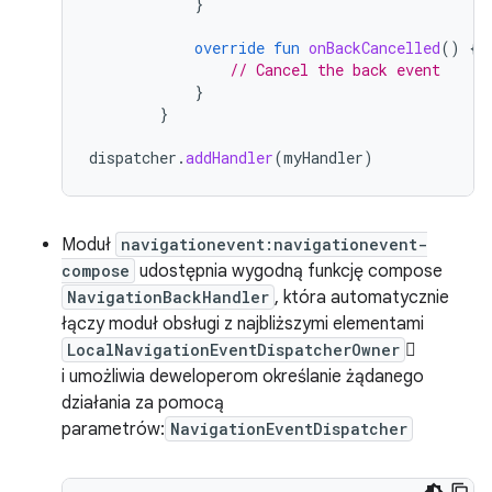
}
override
fun
onBackCancelled
()
{
// Cancel the back event
}
}
dispatcher
.
addHandler
(
myHandler
)
Moduł
navigationevent:navigationevent-
compose
udostępnia wygodną funkcję compose
NavigationBackHandler
, która automatycznie
łączy moduł obsługi z najbliższymi elementami
LocalNavigationEventDispatcherOwner

i umożliwia deweloperom określanie żądanego
działania za pomocą
parametrów:
NavigationEventDispatcher