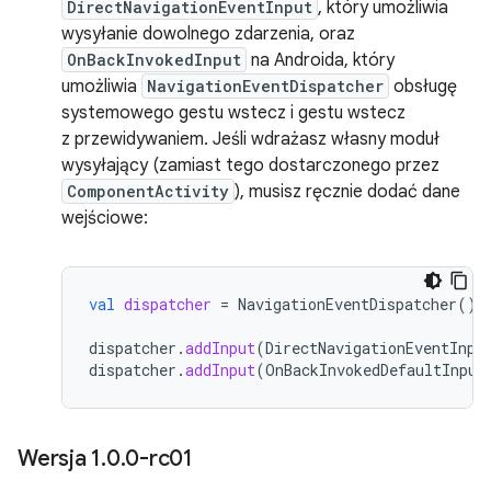
DirectNavigationEventInput
, który umożliwia
wysyłanie dowolnego zdarzenia, oraz
OnBackInvokedInput
na Androida, który
umożliwia
NavigationEventDispatcher
obsługę
systemowego gestu wstecz i gestu wstecz
z przewidywaniem. Jeśli wdrażasz własny moduł
wysyłający (zamiast tego dostarczonego przez
ComponentActivity
), musisz ręcznie dodać dane
wejściowe:
val
dispatcher
=
NavigationEventDispatcher
()
dispatcher
.
addInput
(
DirectNavigationEventInpu
dispatcher
.
addInput
(
OnBackInvokedDefaultInput
Wersja 1
.
0
.
0-rc01