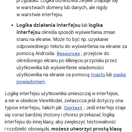
przypadku. Logika biznesowa zwykle znajduje się
w warstwach domeny lub danych, ale nigdy
w warstwie interfejsu.
Logika działania interfejsu
lub
logika
interfejsu
określa
sposób
wyświetlania zmian
stanu na ekranie. Może to być np. uzyskanie
odpowiedniego tekstu do wyświetlenia na ekranie za
pomocą Androida
Resources
, przejście do
określonego ekranu po kliknięciu przycisku przez
użytkownika lub wyświetlenie wiadomości
użytkownika na ekranie za pomocą
toastu
lub
paska
powiadomień
.
Logikę interfejsu użytkownika umieszczaj w interfejsie,
a nie w obiekcie ViewModel, zwłaszcza jeśli dotyczy ona
typów interfejsu, takich jak
Context
. Jeśli interfejs staje
się coraz bardziej złożony i chcesz przekazać logikę
interfejsu do innej klasy, aby zwiększyć testowalność
i rozdzielić obowiązki,
możesz utworzyć prostą klasę