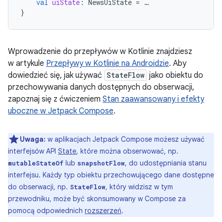
val
uiState
:
NewsUiState
=
…
}
Wprowadzenie do przepływów w Kotlinie znajdziesz
w artykule
Przepływy w Kotlinie na Androidzie
. Aby
dowiedzieć się, jak używać
StateFlow
jako obiektu do
przechowywania danych dostępnych do obserwacji,
zapoznaj się z ćwiczeniem
Stan zaawansowany i efekty
uboczne w Jetpack Compose
.
Uwaga:
w aplikacjach Jetpack Compose możesz używać
interfejsów API
State
, które można obserwować, np.
lub
, do udostępniania stanu
mutableStateOf
snapshotFlow
interfejsu. Każdy typ obiektu przechowującego dane dostępne
do obserwacji, np.
, który widzisz w tym
StateFlow
przewodniku, może być skonsumowany w Compose za
pomocą odpowiednich
rozszerzeń
.