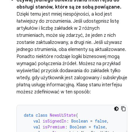
Używaj jednego obiektu stanu interfejsu do
obsługi stanów, które są ze sobą powiązane.
Dzięki temu jest mniej niespójności, a kod jest
łatwiejszy do zrozumienia. Jeśli udostępnisz listę
artykułów i liczbę zakładek w 2 różnych
strumieniach, może się zdarzyć, że jeden z nich
zostanie zaktualizowany, a drugi nie. Jeśli używasz
jednego strumienia, oba elementy są aktualizowane.
Ponadto niektóre rodzaje logiki biznesowej mogą
wymagać połączenia źródeł. Możesz na przykład
wyświetlać przycisk dodawania do zakładek tylko
wtedy, gdy użytkownik jest zalogowany
i
subskrybuje
płatną usługę informacyjną. Klasę stanu interfejsu
możesz zdefiniować w ten sposób:
data
class
NewsUiState
(
val
isSignedIn
:
Boolean
=
false
,
val
isPremium
:
Boolean
=
false
,