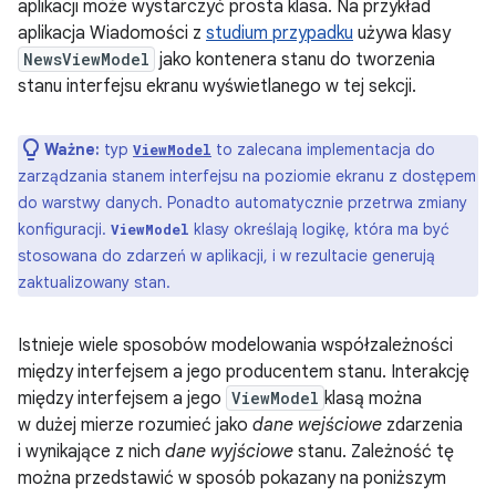
aplikacji może wystarczyć prosta klasa. Na przykład
aplikacja Wiadomości z
studium przypadku
używa klasy
NewsViewModel
jako kontenera stanu do tworzenia
stanu interfejsu ekranu wyświetlanego w tej sekcji.
Ważne:
typ
to zalecana implementacja do
ViewModel
zarządzania stanem interfejsu na poziomie ekranu z dostępem
do warstwy danych. Ponadto automatycznie przetrwa zmiany
konfiguracji.
klasy określają logikę, która ma być
ViewModel
stosowana do zdarzeń w aplikacji, i w rezultacie generują
zaktualizowany stan.
Istnieje wiele sposobów modelowania współzależności
między interfejsem a jego producentem stanu. Interakcję
między interfejsem a jego
ViewModel
klasą można
w dużej mierze rozumieć jako
dane wejściowe
zdarzenia
i wynikające z nich
dane wyjściowe
stanu. Zależność tę
można przedstawić w sposób pokazany na poniższym