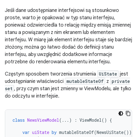
Jeśli dane udostępniane interfejsowi są stosunkowo
proste, warto je opakować w typ stanu interfejsu,
ponieważ odzwierciedla to relację między emisją zmiennej
stanu a powiązanym z nim ekranem lub elementem
interfejsu. W miarę jak element interfejsu staje się bardziej
złożony, można go łatwo dodać do definicji stanu
interfejsu, aby uwzględnić dodatkowe informacje
potrzebne do renderowania elementu interfejsu.
Częstym sposobem tworzenia strumienia
UiState
jest
udostępnianie właściwości
mutableStateOf
z
private
set
, przy czym stan jest zmienny w ViewModelu, ale tylko
do odczytu w interfejsie.
class
NewsViewModel
(...)
:
ViewModel
()
{
var
uiState
by
mutableStateOf
(
NewsUiState
())