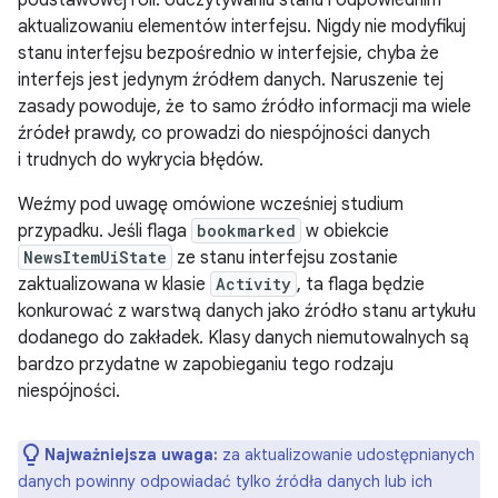
podstawowej roli: odczytywaniu stanu i odpowiednim
aktualizowaniu elementów interfejsu. Nigdy nie modyfikuj
stanu interfejsu bezpośrednio w interfejsie, chyba że
interfejs jest jedynym źródłem danych. Naruszenie tej
zasady powoduje, że to samo źródło informacji ma wiele
źródeł prawdy, co prowadzi do niespójności danych
i trudnych do wykrycia błędów.
Weźmy pod uwagę omówione wcześniej studium
przypadku. Jeśli flaga
bookmarked
w obiekcie
NewsItemUiState
ze stanu interfejsu zostanie
zaktualizowana w klasie
Activity
, ta flaga będzie
konkurować z warstwą danych jako źródło stanu artykułu
dodanego do zakładek. Klasy danych niemutowalnych są
bardzo przydatne w zapobieganiu tego rodzaju
niespójności.
Najważniejsza uwaga:
za aktualizowanie udostępnianych
danych powinny odpowiadać tylko źródła danych lub ich