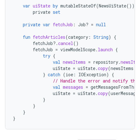
var
uiState
by
mutableStateOf
(
NewsUiState
())
private
set
private
var
fetchJob
:
Job? 
=
null
fun
fetchArticles
(
category
:
String
)
{
fetchJob
?.
cancel
()
fetchJob
=
viewModelScope
.
launch
{
try
{
val
newsItems
=
repository
.
newsIte
uiState
=
uiState
.
copy
(
newsItems
=
}
catch
(
ioe
:
IOException
)
{
// Handle the error and notify the
val
messages
=
getMessagesFromThro
uiState
=
uiState
.
copy
(
userMessage
}
}
}
}