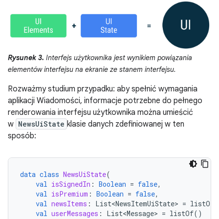
Rysunek 3.
Interfejs użytkownika jest wynikiem powiązania
elementów interfejsu na ekranie ze stanem interfejsu.
Rozważmy studium przypadku: aby spełnić wymagania
aplikacji Wiadomości, informacje potrzebne do pełnego
renderowania interfejsu użytkownika można umieścić
w
NewsUiState
klasie danych zdefiniowanej w ten
sposób:
data
class
NewsUiState
(
val
isSignedIn
:
Boolean
=
false
,
val
isPremium
:
Boolean
=
false
,
val
newsItems
:
List<NewsItemUiState>
=
listOf
(
val
userMessages
:
List<Message>
=
listOf
()