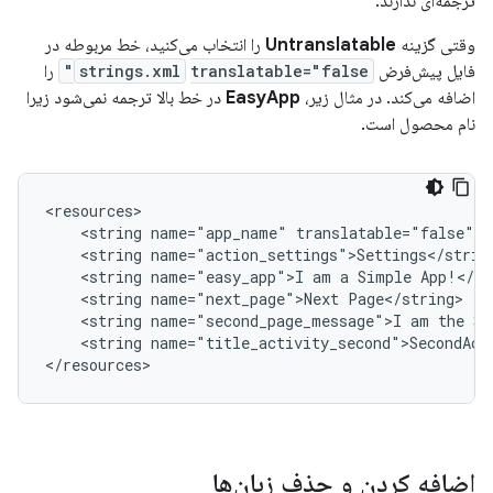
ترجمه‌ای ندارند.
وقتی گزینه
Untranslatable
را انتخاب می‌کنید، خط مربوطه در
فایل پیش‌فرض
translatable="false"
strings.xml
را
اضافه می‌کند. در مثال زیر،
EasyApp
در خط بالا ترجمه نمی‌شود زیرا
نام محصول است.
<string
name="app_name"
<string
<string
name="easy_app">I
am
a
Simple
<string
name="next_page">Next
<string
name="second_page_message">I
am
the
Se
<string
name="title_activity_second">SecondActi
اضافه کردن و حذف زبان‌ها