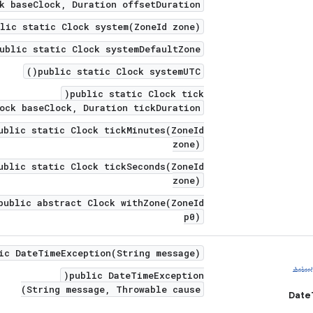
k baseClock, Duration offsetDuration)
lic static Clock system(ZoneId zone)
ublic static Clock systemDefaultZone()
public static Clock systemUTC()
public static Clock tick(
ock baseClock, Duration tickDuration)
ublic static Clock tickMinutes(ZoneId
zone)
ublic static Clock tickSeconds(ZoneId
zone)
public abstract Clock withZone(ZoneId
p0)
ic DateTimeException(String message)
بینید
public DateTimeException(
String message, Throwable cause)
Date