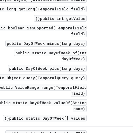
ic long getLong(TemporalField field)
public int getValue()
lic boolean isSupported(TemporalField
field)
public DayOfWeek minus(long days)
public static DayOfWeek of(int
dayOfWeek)
public DayOfWeek plus(long days)
ic Object query(TemporalQuery query)
public ValueRange range(TemporalField
field)
ublic static DayOfWeek valueOf(String
name)
public static DayOfWeek[] values()