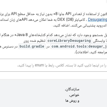
Android Studio اکنون از
Desugaring
، کامپایلر DEX (D8) به شما امک
ندروید پشتیبانی می‌کنند، اضافه کنید.
در زیر یک جدول قابل جستجو وجود دا
coreLibraryDesugaring
تنظیم شده روی
com.android.tools:desugar_j
در
build.gradle
در دسترس هست
راجعه کنید. اطلاعات).
سازندگان،
خواص،
و روش ها