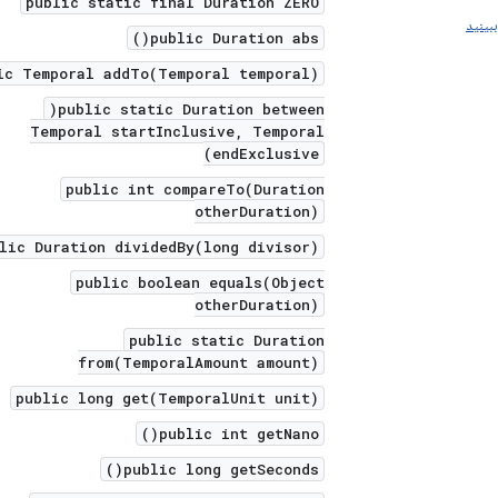
public static final Duration ZERO
بینید
public Duration abs()
ic Temporal addTo(Temporal temporal)
public static Duration between(
Temporal startInclusive, Temporal
endExclusive)
public int compareTo(Duration
otherDuration)
lic Duration dividedBy(long divisor)
public boolean equals(Object
otherDuration)
public static Duration
from(TemporalAmount amount)
public long get(TemporalUnit unit)
public int getNano()
public long getSeconds()