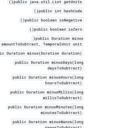
public java.util.List getUnits()
public int hashCode()
public boolean isNegative()
public boolean isZero()
public Duration minus(
 amountToSubtract, TemporalUnit unit)
ic Duration minus(Duration duration)
public Duration minusDays(long
daysToSubtract)
public Duration minusHours(long
hoursToSubtract)
public Duration minusMillis(long
millisToSubtract)
public Duration minusMinutes(long
minutesToSubtract)
public Duration minusNanos(long
nanosToSubtract)