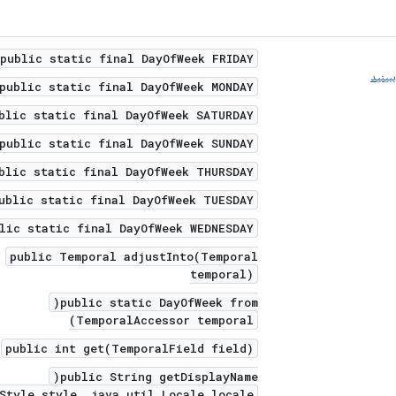
public static final DayOfWeek FRIDAY
بینید
public static final DayOfWeek MONDAY
blic static final DayOfWeek SATURDAY
public static final DayOfWeek SUNDAY
blic static final DayOfWeek THURSDAY
ublic static final DayOfWeek TUESDAY
lic static final DayOfWeek WEDNESDAY
public Temporal adjustInto(Temporal
temporal)
public static DayOfWeek from(
TemporalAccessor temporal)
public int get(TemporalField field)
public String getDisplayName(
Style style, java.util.Locale locale)