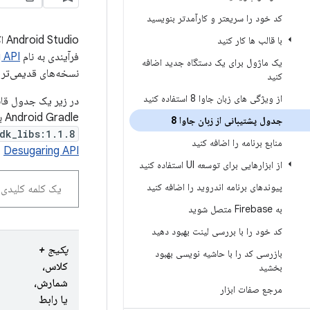
کد خود را سریعتر و کارآمدتر بنویسید
با قالب ها کار کنید
فرآیندی به نام
 API
یک ماژول برای یک دستگاه جدید اضافه
نسخه‌های قدیمی‌تر ا
کنید
از ویژگی های زبان جاوا 8 استفاده کنید
Android Gradle با وابستگی
جدول پشتیبانی از زبان جاوا 8
dk_libs:1.1.8
منابع برنامه را اضافه کنید
Desugaring API
م
از ابزارهایی برای توسعه UI استفاده کنید
پیوندهای برنامه اندروید را اضافه کنید
به Firebase متصل شوید
کد خود را با بررسی لینت بهبود دهید
پکیج +
بازرسی کد را با حاشیه نویسی بهبود
کلاس،
بخشید
شمارش،
مرجع صفات ابزار
یا رابط