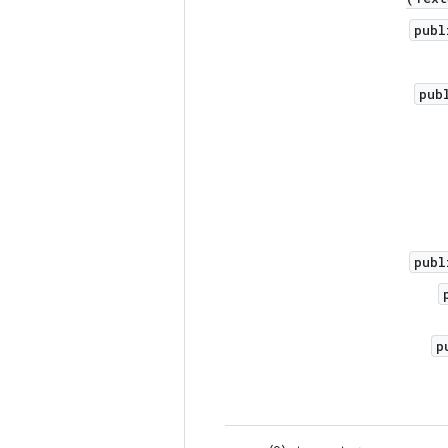
publ
pub
publ
p