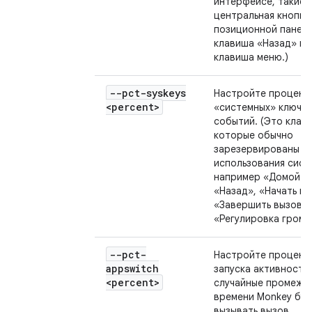
интерфейсе, такие 
центральная кнопка 
позиционной панели
клавиша «Назад» ил
клавиша меню.)
--pct-syskeys
Настройте процент
<percent>
«системных» ключе
событий. (Это клав
которые обычно
зарезервированы д
использования сист
например «Домой»,
«Назад», «Начать вы
«Завершить вызов» 
«Регулировка громк
--pct-
Настройте процент
appswitch
запуска активности
<percent>
случайные промежу
времени Monkey бу
вызывать вызов