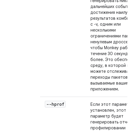
генерировать никак
дальнейших событий
достижения наилуч
результатов комбин
с -v, одним или
несколькими
ограничениями паке
ненулевым дроссел
чтобы Monkey работ
течение 30 секунд и
более. Это обеспеч
среду, в которой вы
можете отслеживат
переходы пакетов,
вызываемые вашим
приложением.
--hprof
Если этот параметр
установлен, этот
параметр будет
генерировать отчет
профилировании