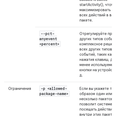
startActivity(), чтобы
максимизировать ох
всех действий в ва
пакете.
--pct-
Отрегулируйте про
anyevent
других типов событ
<percent>
комплексное решен
всех других типов
событий, таких как
нажатия клавиш, др
менее используемые
кнопки на устройств
д.
-p <allowed-
Ограничения
Если вы укажете та
package-name>
образом один или
несколько пакетов,
позволит системе
посещать действия
внутри этих пакетов