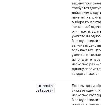
вашему приложени
требуется доступ к
действиям в других
пакетах (например, 
выбора контакта), 
также необходимо у
эти пакеты. Если вы
укажете ни одного п
Monkey позволит си
запускать действия
всех пакетах. Чтобы
указать несколько п
используйте параме
несколько раз — по
одному параметру -
каждого пакета.
-c <main-
Если вы таким обра
category>
укажете одну или
несколько категори
Monkey позволит си
посещать
только
те