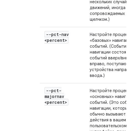
нескольких случайн
движений, иногда
сопровождаемых
щелчком.)
--pct-nav
Настройте процент
<percent>
«базовых» навигац
событий. (События
навигации состоят 
событий вверх/вниз
вправо, поступающи
устройства направ
ввода.)
--pct-
Настройте процент
majornav
«основных» навига
<percent>
событий. (Это собы
навигации, которые
обычно вызывают
действия в вашем
пользовательском