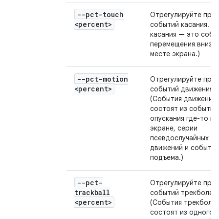
--pct-touch
Отрегулируйте про
<percent>
событий касания. (
касания — это собы
перемещения вниз в
месте экрана.)
--pct-motion
Отрегулируйте про
<percent>
событий движения.
(События движения
состоят из события
опускания где-то на
экране, серии
псевдослучайных
движений и события
подъема.)
--pct-
Отрегулируйте про
trackball
событий трекбола.
<percent>
(События трекбола
состоят из одного 