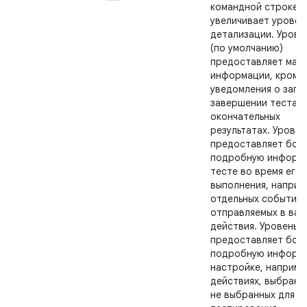
командной строке
увеличивает уровен
детализации. Урове
(по умолчанию)
предоставляет мал
информации, кроме
уведомления о запус
завершении теста и
окончательных
результатах. Уровен
предоставляет бол
подробную информ
тесте во время его
выполнения, наприм
отдельных событиях
отправляемых в ва
действия. Уровень 2
предоставляет бол
подробную информ
настройке, наприме
действиях, выбранн
не выбранных для