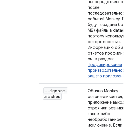
непосредственно д
после
последовательност
событий Monkey. Пр
будут созданы боль
МБ) файлы в data/mi
поэтому используйте
осторожностью.
Информацию об ана
отчетов профилиро
см. в разделе
Профилирование
производительност
вашего приложения
--ignore-
Обычно Monkey
crashes
останавливается, к
приложение выходи
строя или возникае
какое-либо
необработанное
исключение. Если в