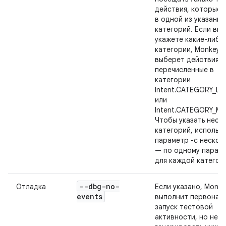
действия, которые 
в одной из указанны
категорий. Если вы 
укажете какие-либо
категории, Monkey
выберет действия,
перечисленные в
категории
Intent.CATEGORY_L
или
Intent.CATEGORY_MO
Чтобы указать неск
категорий, использ
параметр -c нескол
— по одному параме
для каждой категор
--dbg-no-
Отладка
Если указано, Monke
events
выполнит первонач
запуск тестовой
активности, но не б