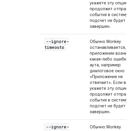
укажете эту опцию,
продолжит отправл
события в систему, 
подсчет не будет
завершен.
--ignore-
Обычно Monkey
timeouts
останавливается, ко
приложении возник
какая-либо ошибка 
аута, например
диалоговое окно
«Приложение не
отвечает». Если вы
укажете эту опцию,
продолжит отправл
события в систему, 
подсчет не будет
завершен.
--ignore-
Обычно Monkey