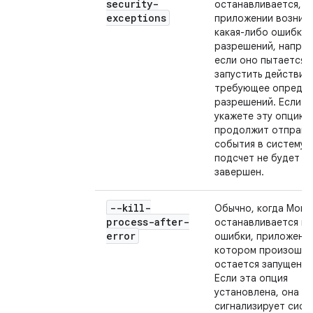
security-
останавливается, ко
exceptions
приложении возник
какая-либо ошибка
разрешений, наприм
если оно пытается
запустить действие,
требующее определ
разрешений. Если в
укажете эту опцию,
продолжит отправл
события в систему, 
подсчет не будет
завершен.
--kill-
Обычно, когда Monk
process-after-
останавливается из
error
ошибки, приложение
котором произошел
остается запущенны
Если эта опция
установлена, она
сигнализирует сист