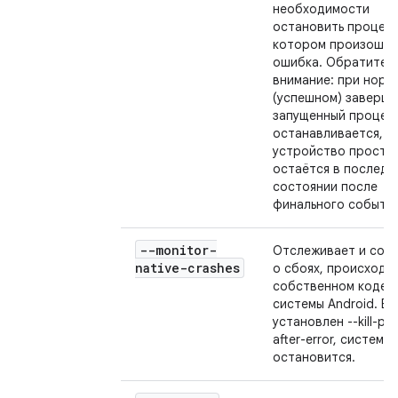
необходимости
остановить процесс
котором произошла
ошибка. Обратите
внимание: при норм
(успешном) заверш
запущенный процесс
останавливается, а
устройство просто
остаётся в последн
состоянии после
финального события
--monitor-
Отслеживает и соо
native-crashes
о сбоях, происходя
собственном коде
системы Android. Ес
установлен --kill-pr
after-error, система
остановится.