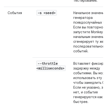
тестирования.
-s <seed>
События
Начальное значение
генератора
псевдослучайных чи
Если вы повторно
запустите Monkey с
начальным значение
сгенерирует ту же
последовательност
событий.
--throttle
Вставляет фиксиро
<milliseconds>
задержку между
событиями. Вы мож
использовать эту о
чтобы замедлить Об
Если не указано, за
нет, и события
генерируются как м
быстрее.