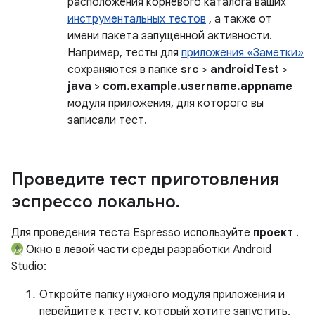
расположения корневого каталога ваших
инструментальных тестов
, а также от
имени пакета запущенной активности.
Например, тесты для
приложения «Заметки»
сохраняются в папке
src
>
androidTest
>
java
>
com.example.username.appname
модуля приложения, для которого вы
записали тест.
Проведите тест приготовления
эспрессо локально
.
Для проведения теста Espresso используйте
проект
.
Окно в левой части среды разработки Android
Studio:
Откройте папку нужного модуля приложения и
перейдите к тесту, который хотите запустить.