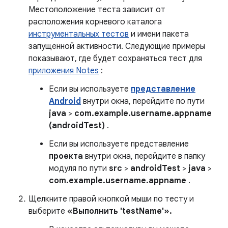
Местоположение теста зависит от
расположения корневого каталога
инструментальных тестов
и имени пакета
запущенной активности. Следующие примеры
показывают, где будет сохраняться тест для
приложения Notes
:
Если вы используете
представление
Android
внутри окна, перейдите по пути
java
>
com.example.username.appname
(androidTest)
.
Если вы используете представление
проекта
внутри окна, перейдите в папку
модуля по пути
src
>
androidTest
>
java
>
com.example.username.appname
.
Щелкните правой кнопкой мыши по тесту и
выберите
«Выполнить 'testName'».