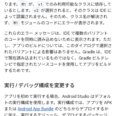
ります。
M1
が、
v1
でのみ利用可能なクラスに依存して
いるとします。
v2
が選択されると、そのクラスは IDE に
よって認識されません。そのため、クラス名が解決され
ず、
M1
モジュールのコードにエラーが表示されます。
これらのエラー メッセージは、IDE で複数のバリアント
のコードを同時に読み込めないために表示されます。ただ
し、アプリのビルドについては、このダイアログで選択さ
れたバリアントによる影響はありません。Gradle は、IDE
で現在読み込まれているものではなく、Gradle ビルドレ
シピで指定されたソースコードを使用してアプリをビルド
するためです。
実行
/
デバッグ構成を変更する
アプリを初めて実行する場合、Android Studio はデフォル
トの実行構成を使用します。実行構成では、アプリを APK
または
Android App Bundle
のどちらからデプロイするか
に加え、実行するモジュール、デプロイするパッケージ、