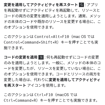
変更を適用してアクティビティを再スタート
: アプリ
を再起動せずにアクティビティを再起動して、リソースと
コードの両方の変更を適用しようとします。通常、メソッ
ドの本体のコードや既存のリソースを変更する場合に、こ
のオプションを使用できます。
このアクションは
Control
+
Alt
+
F10
（mac OS では
Control
+
Command
+
Shift
+
R
）キーを押すことでも実
施できます。
コードの変更を適用
: 何も再起動せずにコードの変更
のみを適用しようとします。一般に、メソッドの本体のコ
ードを変更したが、リソースを変更していない場合に、こ
のオプションを使用できます。コードとリソースの両方を
変更した場合は、代わりに
変更を適用してアクティビティ
を再スタート
アイコンを使用します。
このアクションは
Ctrl
+
F10
（macOS では
Ctrl
+
Command
+
R
）キーを押すことでも実施できます。