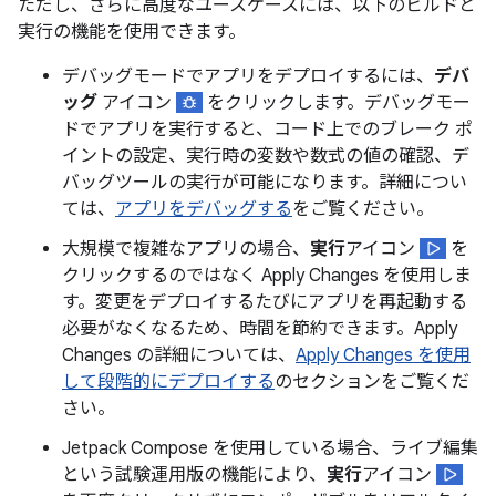
ただし、さらに高度なユースケースには、以下のビルドと
実行の機能を使用できます。
デバッグモードでアプリをデプロイするには、
デバ
ッグ
アイコン
をクリックします。デバッグモー
ドでアプリを実行すると、コード上でのブレーク ポ
イントの設定、実行時の変数や数式の値の確認、デ
バッグツールの実行が可能になります。詳細につい
ては、
アプリをデバッグする
をご覧ください。
大規模で複雑なアプリの場合、
実行
アイコン
を
クリックするのではなく Apply Changes を使用しま
す。変更をデプロイするたびにアプリを再起動する
必要がなくなるため、時間を節約できます。Apply
Changes の詳細については、
Apply Changes を使用
して段階的にデプロイする
のセクションをご覧くだ
さい。
Jetpack Compose を使用している場合、ライブ編集
という試験運用版の機能により、
実行
アイコン