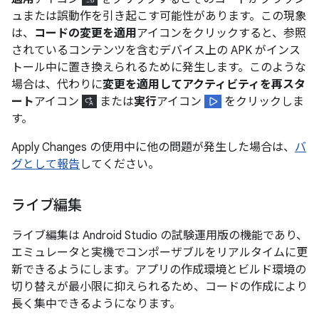
ュまたは誤動作を引き起こす可能性があります。この現象
は、
コードの変更を適用
アイコンをクリックすると、参照
されているコンテンツを含むデバイス上の APK がインス
トール中に置き換えられるために発生します。このような
場合は、代わりに
変更を適用してアクティビティを再スタ
ート
アイコン
または
実行
アイコン
をクリックしま
す。
Apply Changes の使用中に他の問題が発生した場合は、
バ
グとして報告
してください。
ライブ編集
ライブ編集は Android Studio の試験運用版の機能であり、
エミュレータと実機でコンポーザブルをリアルタイムに更
新できるようにします。アプリの作成環境とビルド環境の
切り替えが最小限に抑えられるため、コードの作成により
長く集中できるようになります。