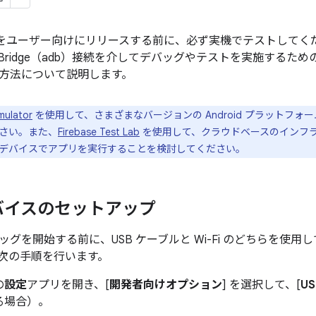
 アプリをユーザー向けにリリースする前に、必ず実機でテストして
ebug Bridge（adb）接続を介してデバッグやテストを実施するための
方法について説明します。
mulator
を使用して、さまざまなバージョンの Android プラットフ
さい。また、
Firebase Test Lab
を使用して、クラウドベースのインフ
デバイスでアプリを実行することを検討してください。
バイスのセットアップ
グを開始する前に、USB ケーブルと Wi-Fi のどちらを使
次の手順を行います。
の
設定
アプリを開き、[
開発者向けオプション
] を選択して、[
U
る場合）。