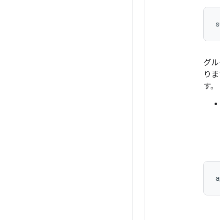
グル
りま
す。