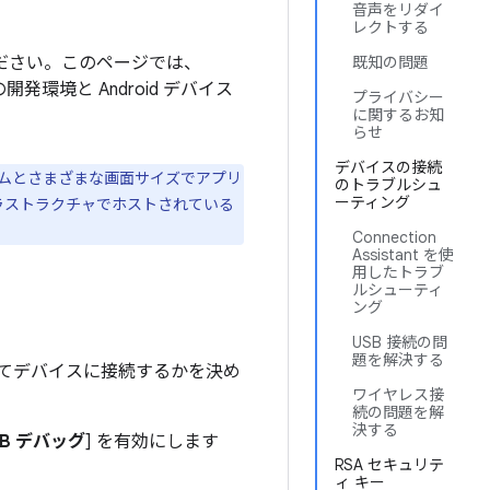
音声をリダイ
レクトする
ください。このページでは、
既知の問題
開発環境と Android デバイス
プライバシー
に関するお知
らせ
デバイスの接続
ォームとさまざまな画面サイズでアプリ
のトラブルシュ
ーティング
ラストラクチャでホストされている
Connection
Assistant を使
用したトラブ
ルシューティ
ング
USB 接続の問
題を解決する
用してデバイスに接続するかを決め
ワイヤレス接
続の問題を解
決する
SB デバッグ
] を有効にします
RSA セキュリテ
ィ キー