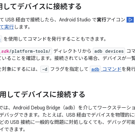
使用してデバイスに接続する
USB 経由で接続したら、Android Studio で
実行
アイコン
て実行
します。
b
を使用してコマンドを発行することもできます。
_sdk
/platform-tools/
ディレクトリから
adb devices
コマ
ていることを確認します。接続されている場合、デバイスが一
を対象にするには、
-d
フラグを指定して
adb
コマンド
を発
 を使用してデバイスに接続する
1 以降では、Android Debug Bridge（adb）を介してワー
デバッグできます。たとえば、USB 経由でデバイスを物理的
どの USB 接続に一般的な問題に対処しなくても、デバッグ可
イできます。