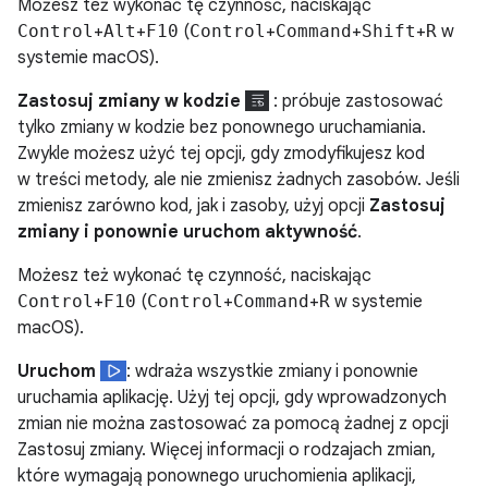
Możesz też wykonać tę czynność, naciskając
Control
+
Alt
+
F10
(
Control
+
Command
+
Shift
+
R
w
systemie macOS).
Zastosuj zmiany w kodzie
: próbuje zastosować
tylko zmiany w kodzie bez ponownego uruchamiania.
Zwykle możesz użyć tej opcji, gdy zmodyfikujesz kod
w treści metody, ale nie zmienisz żadnych zasobów. Jeśli
zmienisz zarówno kod, jak i zasoby, użyj opcji
Zastosuj
zmiany i ponownie uruchom aktywność
.
Możesz też wykonać tę czynność, naciskając
Control
+
F10
(
Control
+
Command
+
R
w systemie
macOS).
Uruchom
: wdraża wszystkie zmiany i ponownie
uruchamia aplikację. Użyj tej opcji, gdy wprowadzonych
zmian nie można zastosować za pomocą żadnej z opcji
Zastosuj zmiany. Więcej informacji o rodzajach zmian,
które wymagają ponownego uruchomienia aplikacji,