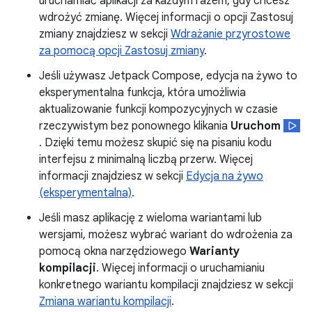
uruchamiać aplikacji za każdym razem, gdy chcesz
wdrożyć zmianę. Więcej informacji o opcji Zastosuj
zmiany znajdziesz w sekcji
Wdrażanie przyrostowe
za pomocą opcji Zastosuj zmiany
.
Jeśli używasz Jetpack Compose, edycja na żywo to
eksperymentalna funkcja, która umożliwia
aktualizowanie funkcji kompozycyjnych w czasie
rzeczywistym bez ponownego klikania
Uruchom
. Dzięki temu możesz skupić się na pisaniu kodu
interfejsu z minimalną liczbą przerw. Więcej
informacji znajdziesz w sekcji
Edycja na żywo
(eksperymentalna)
.
Jeśli masz aplikację z wieloma wariantami lub
wersjami, możesz wybrać wariant do wdrożenia za
pomocą okna narzędziowego
Warianty
kompilacji
. Więcej informacji o uruchamianiu
konkretnego wariantu kompilacji znajdziesz w sekcji
Zmiana wariantu kompilacji
.