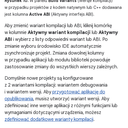
Rysunek 10.
W panelu
Build Variants
(Wersje kompilacji)
w przypadku projektów z kodem natywnym lub C++ dodawana
jest kolumna
Active ABI
(Aktywny interfejs ABI).
Aby zmienić wariant kompilacji lub ABI, kliknij komórkę
w kolumnie
Aktywny wariant kompilacji
lub
Aktywny
ABI
i wybierz z listy odpowiedni wariant lub ABI. Po
zmianie wyboru środowisko IDE automatycznie
zsynchronizuje projekt. Zmiana dowolnej kolumny
w przypadku aplikacji lub modułu biblioteki powoduje
zastosowanie zmiany do wszystkich wierszy zależnych.
Domyślnie nowe projekty są konfigurowane
z 2 wariantami kompilacji: wariantem debugowania
i wariantem wersji. Aby
przygotować aplikację do
opublikowania
, musisz utworzyć wariant wersji. Aby
zdefiniować inne wersje aplikacji z różnymi funkcjami lub
wymaganiami dotyczącymi urządzenia, możesz
zdefiniować dodatkowe warianty kompilacji
.