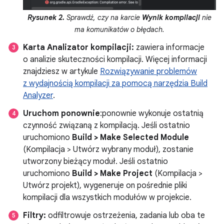
Rysunek 2.
Sprawdź, czy na karcie
Wynik kompilacji
nie
ma komunikatów o błędach.
Karta Analizator kompilacji:
zawiera informacje
o analizie skuteczności kompilacji. Więcej informacji
znajdziesz w artykule
Rozwiązywanie problemów
z wydajnością kompilacji za pomocą narzędzia Build
Analyzer
.
Uruchom ponownie
:ponownie wykonuje ostatnią
czynność związaną z kompilacją. Jeśli ostatnio
uruchomiono
Build > Make Selected Module
(Kompilacja > Utwórz wybrany moduł), zostanie
utworzony bieżący moduł. Jeśli ostatnio
uruchomiono
Build > Make Project
(Kompilacja >
Utwórz projekt), wygeneruje on pośrednie pliki
kompilacji dla wszystkich modułów w projekcie.
Filtry:
odfiltrowuje ostrzeżenia, zadania lub oba te