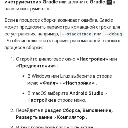
инструментов > Gradle
или щелкните
Gradle.
в
панели инструментов.
Если в процессе сборки возникает ошибка, Gradle
может предложить параметры командной строки для
её устранения, например,
--stacktrace
или
--debug
. Чтобы использовать параметры командной строки в
процессе сборки:
Откройте диалоговое окно
«Настройки»
или
«Предпочтения»
:
В Windows или Linux выберите в строке
меню
«Файл»
>
«Настройки»
.
В macOS выберите
Android Studio
>
Настройки
в строке меню.
Перейдите в
раздел Сборка, Выполнение,
Развертывание
>
Компилятор
.
В текстовом поле рядом с
пунктом