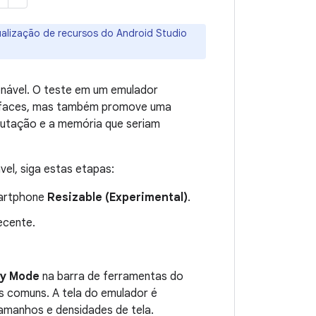
ualização de recursos do Android Studio
onável. O teste em um emulador
terfaces, mas também promove uma
putação e a memória que seriam
ável, siga estas etapas:
martphone
Resizable (Experimental)
.
ecente.
ay Mode
na barra de ferramentas do
os comuns. A tela do emulador é
amanhos e densidades de tela.