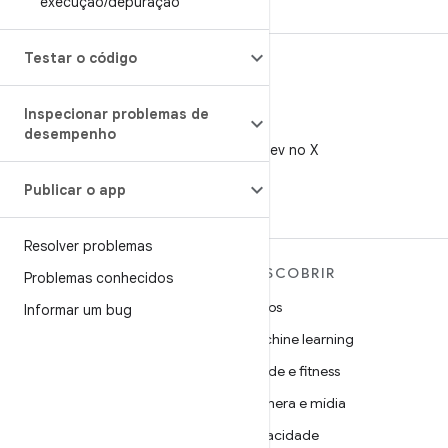
execução
/
depuração
Testar o código
Inspecionar problemas de
X
desempenho
Siga @AndroidDev no X
Publicar o app
Resolver problemas
MAIS SOBRE O ANDROID
DESCOBRIR
Problemas conhecidos
Android
Jogos
Informar um bug
Android para empresas
Machine learning
Segurança
Saúde e fitness
Source
Câmera e mídia
Notícias
Privacidade