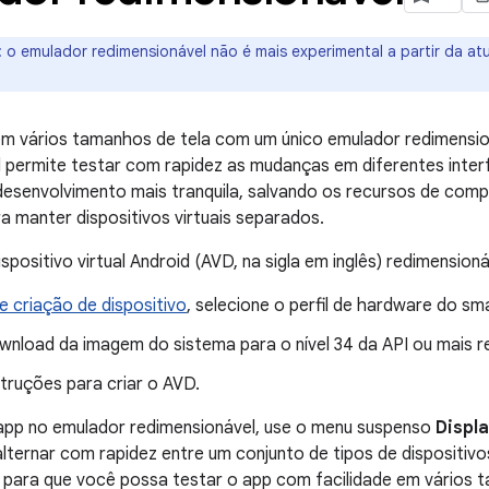
:
o emulador redimensionável não é mais experimental a partir da at
em vários tamanhos de tela com um único emulador redimensi
l permite testar com rapidez as mudanças em diferentes in
desenvolvimento mais tranquila, salvando os recursos de com
a manter dispositivos virtuais separados.
spositivo virtual Android (AVD, na sigla em inglês) redimension
de criação de dispositivo
, selecione o perfil de hardware do s
wnload da imagem do sistema para o nível 34 da API ou mais r
struções para criar o AVD.
 app no emulador redimensionável, use o menu suspenso
Displ
lternar com rapidez entre um conjunto de tipos de dispositiv
para que você possa testar o app com facilidade em vários t