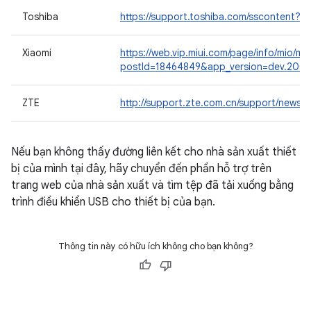
Toshiba
https://support.toshiba.com/sscontent?
Xiaomi
https://web.vip.miui.com/page/info/mio/mio
postId=18464849&app_version=dev.2005
ZTE
http://support.zte.com.cn/support/news
Nếu bạn không thấy đường liên kết cho nhà sản xuất thiết
bị của mình tại đây, hãy chuyển đến phần hỗ trợ trên
trang web của nhà sản xuất và tìm tệp đã tải xuống bằng
trình điều khiển USB cho thiết bị của bạn.
Thông tin này có hữu ích không cho bạn không?