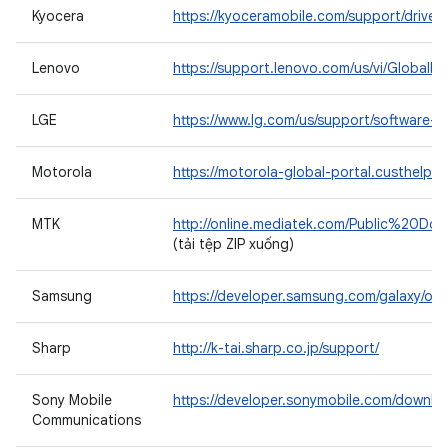
Kyocera
https://kyoceramobile.com/support/drivers
Lenovo
https://support.lenovo.com/us/vi/GlobalP
LGE
https://www.lg.com/us/support/software-f
Motorola
https://motorola-global-portal.custhelp.c
MTK
http://online.mediatek.com/Public%20Do
(tải tệp ZIP xuống)
Samsung
https://developer.samsung.com/galaxy/ot
Sharp
http://k-tai.sharp.co.jp/support/
Sony Mobile
https://developer.sonymobile.com/downloa
Communications