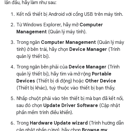
lần đầu, hãy làm như sau:
Kết nối thiết bị Android với cổng USB trên máy tính.
Từ Windows Explorer, hãy mở
Computer
Management
(Quản lý máy tính).
Trong ngăn
Computer Management
(Quản lý máy
tính) ở bên trái, hãy chọn
Device Manager
(Trình
quản lý thiết bị).
Trong ngăn bên phải của
Device Manager
(Trình
quản lý thiết bị), hãy tìm và mở rộng
Portable
Devices
(Thiết bị di động) hoặc
Other Device
(Thiết bị khác), tuỳ thuộc vào thiết bị bạn thấy.
Nhấp chuột phải vào tên thiết bị mà bạn đã kết nối,
sau đó chọn
Update Driver Software
(Cập nhật
phần mềm trình điều khiển).
Trong
Hardware Update wizard
(Trình hướng dẫn
cập nhật phần cứng), hãy chọn
Browse my