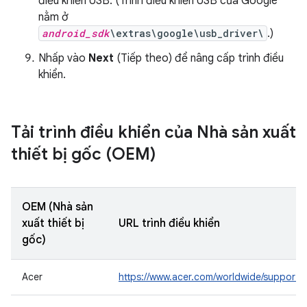
điều khiển USB. (Trình điều khiển USB của Google
nằm ở
android_sdk
\extras\google\usb_driver\
.)
Nhấp vào
Next
(Tiếp theo) để nâng cấp trình điều
khiển.
Tải trình điều khiển của Nhà sản xuất
thiết bị gốc (OEM)
OEM (Nhà sản
xuất thiết bị
URL trình điều khiển
gốc)
Acer
https://www.acer.com/worldwide/support/