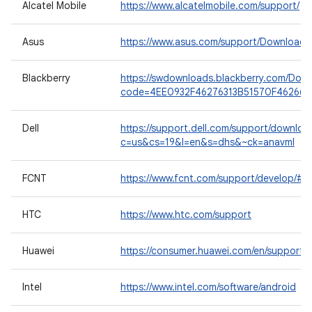
Alcatel Mobile
https://www.alcatelmobile.com/support/
Asus
https://www.asus.com/support/Download-
Blackberry
https://swdownloads.blackberry.com/Down
code=4EE0932F46276313B51570F46266
Dell
https://support.dell.com/support/downloa
c=us&cs=19&l=en&s=dhs&~ck=anavml
FCNT
https://www.fcnt.com/support/develop/#a
HTC
https://www.htc.com/support
Huawei
https://consumer.huawei.com/en/support/
Intel
https://www.intel.com/software/android