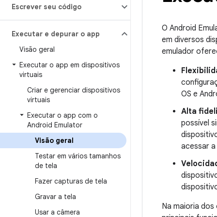
Escrever seu código
O Android Emula
Executar e depurar o app
em diversos disp
Visão geral
emulador ofere
Executar o app em dispositivos
Flexibili
virtuais
configura
Criar e gerenciar dispositivos
OS e Andro
virtuais
Alta fide
Executar o app com o
possível s
Android Emulator
dispositiv
Visão geral
acessar a
Testar em vários tamanhos
Velocida
de tela
dispositi
Fazer capturas de tela
dispositi
Gravar a tela
Na maioria dos 
Usar a câmera