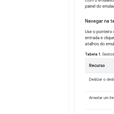
Com o emulador
painel do emul
Navegar na t
Use o ponteiro 
entrada e cliqu
atalhos do emul
Tabela 1
. Gesto
Recurso
Deslizar o ded
Arrastar um it