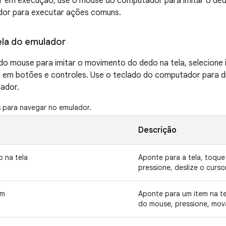
 em execução, use o mouse do computador para imitar o dedo
ador para executar ações comuns.
ela do emulador
do mouse para imitar o movimento do dedo na tela, selecione
e em botões e controles. Use o teclado do computador para dig
ador.
s para navegar no emulador.
Descrição
o na tela
Aponte para a tela, toque
pressione, deslize o cursor
em
Aponte para um item na te
do mouse, pressione, mova