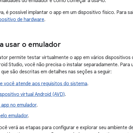
ionalidades do emulador e como começar a usá-lo.
a, é possível implantar o app em um dispositivo físico. Para s
positivo de hardware
.
a usar o emulador
tor permite testar virtualmente o app em vários dispositivos
id Studio, você não precisa o instalar separadamente. Para u
 que são descritas em detalhes nas seções a seguir:
se você atende aos requisitos do sistema
.
spositivo virtual Android (AVD)
.
 app no emulador
.
elo emulador
.
ocê verá as etapas para configurar e explorar seu ambiente de