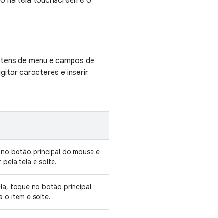
 na tela touchscreen e o
 itens de menu e campos de
itar caracteres e inserir
 no botão principal do mouse e
 pela tela e solte.
la, toque no botão principal
 o item e solte.