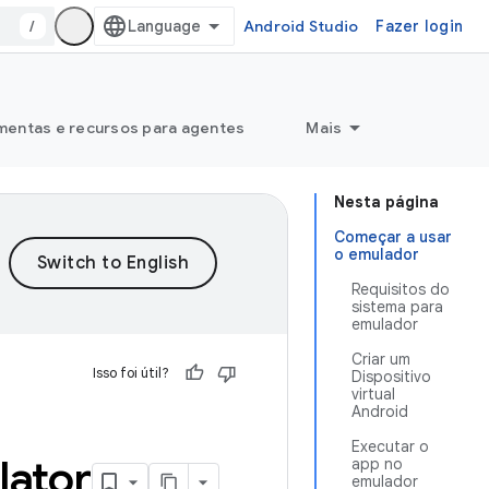
/
Android Studio
Fazer login
mentas e recursos para agentes
Mais
Nesta página
Começar a usar
o emulador
Requisitos do
sistema para
emulador
Criar um
Isso foi útil?
Dispositivo
virtual
Android
Executar o
lator
app no
emulador