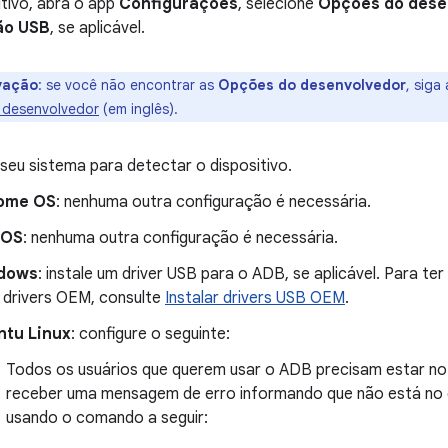
itivo, abra o app
Configurações
, selecione
Opções do dese
ão USB
, se aplicável.
vação
:
se você não encontrar as
Opções do desenvolvedor
, siga
 desenvolvedor
(em inglês)
.
seu sistema para detectar o dispositivo.
ome OS
: nenhuma outra configuração é necessária.
cOS
: nenhuma outra configuração é necessária.
dows
: instale um driver USB para o ADB, se aplicável. Para ter 
 drivers OEM, consulte
Instalar drivers USB OEM
.
ntu Linux
: configure o seguinte:
Todos os usuários que querem usar o ADB precisam estar n
receber uma mensagem de erro informando que não está no
usando o comando a seguir: