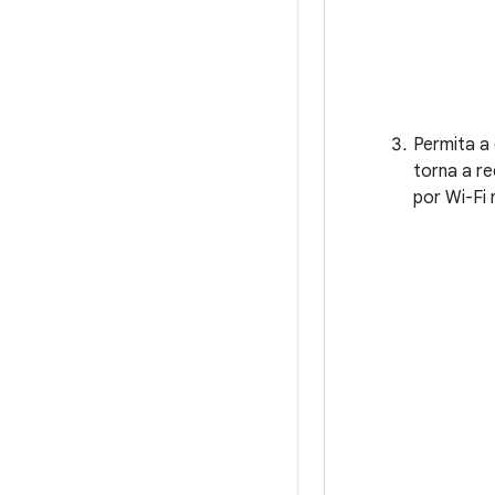
Permita a 
torna a re
por Wi-Fi 