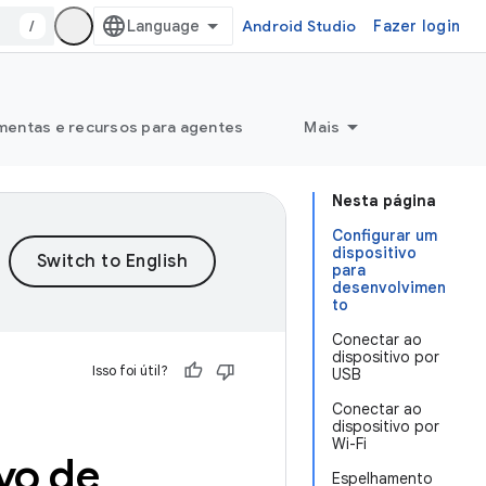
/
Android Studio
Fazer login
mentas e recursos para agentes
Mais
Nesta página
Configurar um
dispositivo
para
desenvolvimen
to
Conectar ao
dispositivo por
Isso foi útil?
USB
Conectar ao
dispositivo por
Wi-Fi
vo de
Espelhamento