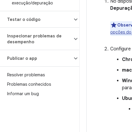
No dispos
execução
/
depuração
Depuraç
Testar o código
Obser
opções do
Inspecionar problemas de
desempenho
Configure 
Publicar o app
Chr
ma
Resolver problemas
Win
Problemas conhecidos
para
Informar um bug
Ubu