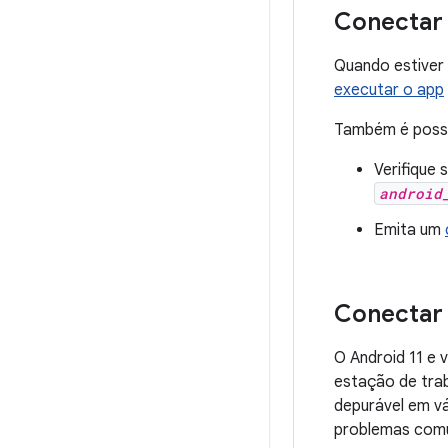
Conectar 
Quando estiver
executar o app
Também é possí
Verifique
android
Emita um
Conectar 
O Android 11 e 
estação de trab
depurável em vá
problemas comu