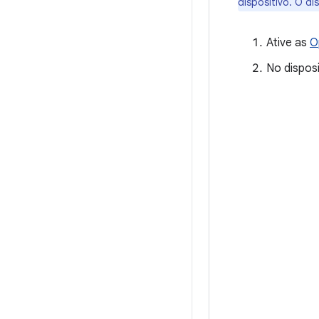
dispositivo. O d
Ative as
O
No dispos