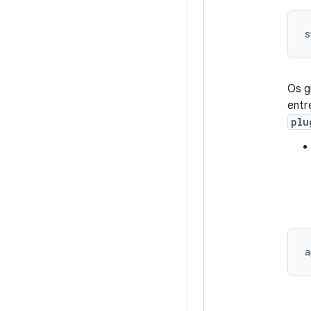
Os g
entr
plu