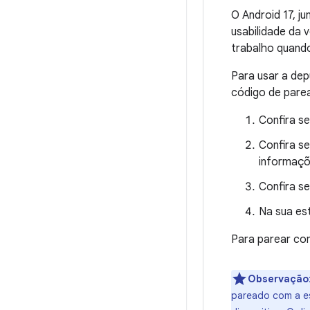
O Android 17, j
usabilidade da 
trabalho quando
Para usar a dep
código de pare
Confira s
Confira s
informaçõ
Confira s
Na sua es
Para parear com
Observação
pareado com a e