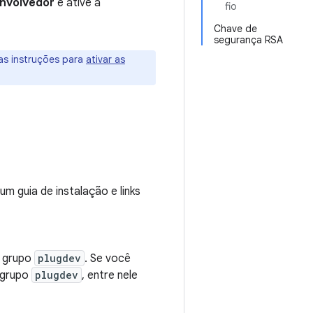
nvolvedor
e ative a
fio
Chave de
segurança RSA
 as instruções para
ativar as
um guia de instalação e links
o grupo
plugdev
. Se você
 grupo
plugdev
, entre nele