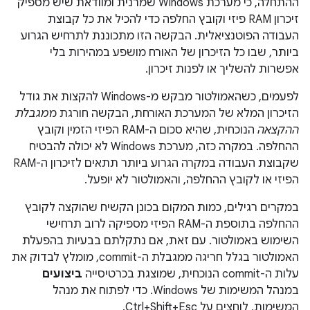
ההתחלה, כי מערכת Windows שמרנית ומוודאת שיש מספיק
זיכרון RAM פיזי וקובץ החלפה כדי להכיל את כל קבוצת
העבודה הפוטנציאלית. הבקשה הזו מתכוננת לתרחיש הגרוע
ביותר, שבו כל הזיכרון של האורח מושפע במהירות בלי
אפשרות להשליך או לפנות זיכרון.
לפעמים, כשהאמולטור מבקש מ-Windows להקצות את גודל
הזיכרון המלא של המערכת האורחת, הבקשה חורגת מ
מגבלת
ההקצאה
הנוכחית, שהיא סכום ה-RAM הפיזי הזמין וקובץ
ההחלפה. במקרה כזה, מערכת Windows לא יכולה להבטיח
שקבוצת העבודה במקרה הגרוע ביותר תתאים לזיכרון ה-RAM
הפיזי או לקובץ ההחלפה, והאמולטור לא יופעל.
במקרים רגילים, כמות המקום בכונן הקשיח שהוקצה לקובץ
ההחלפה בתוספת ה-RAM הפיזי מספיקה לרוב תרחישי
השימוש באמולטור. עם זאת, אם נתקלתם בבעיות בהפעלת
האמולטור בגלל חריגה ממגבלת ה-commit, מומלץ לבדוק את
עלות ה-commit הנוכחית, שמוצגת בכרטיסייה
ביצועים
במנהל המשימות של Windows. כדי לפתוח את מנהל
המשימות, לוחצים על Ctrl+Shift+Esc.