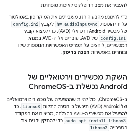
להעביר את מצב הדופלקס לאיכות מופחתת.
כדי להימנע מהבעיה הזו, משביתים את המיקרופון באמולטור
על ידי הוספת
hw.audioInput=no
לקובץ
config.ini
של מכשיר Android וירטואלי (AVD). כדי למצוא קובץ
config.ini
של AVD, עוברים אל ה-AVD במנהל
המכשירים, לוחצים על תפריט האפשרויות הנוספות שלו
ובוחרים באפשרות
הצגה בדיסק
.
השקת מכשירים וירטואליים של
Android נכשלת ב-Chrome
OS
ב-ChromeOS, יכול להיות שההפעלה של מכשירים וירטואליים
של Android‏ (AVD) תיכשל כי חסרה התלות
libnss3
. כדי
להפעיל את מכשירי ה-AVD בהצלחה, מריצים את הפקודה
sudo apt install libnss3
כדי להתקין ידנית את
הספרייה
libnss3
.