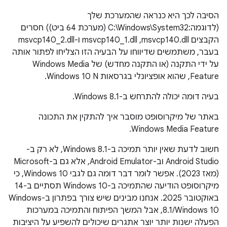
הסיבה לכך היא כנראה שהמערכת שלך
(לדוגמה:C:\Windows\System32 (מערכת 64 ביט)) חסרים
הקבצים msvcp140.dll,‏ msvcp140_1.dll ו-msvcp140_2.dll
בעבר, משתמשים שדיווחו על הבעיה הזו הצליחו לפתור אותה
על ידי התקנה (או התקנה מחדש) של Windows Media
Feature, שהוא אופציונלי בגרסאות Windows 10 N.
בעיה דומה יכולה להתרחש ב-Windows 8.1.
באתר של מיקרוסופט מוסבר איך להתקין את התכונה
Windows Media Feature.
חשוב לדעת שאין יותר תמיכה ב-Windows 8.1, לא רק ב-
Android Studio וב-Android Emulator, אלא גם ב-Microsoft
(מאז 2023). אפשר לומר דבר דומה גם לגבי Windows 10, כי
מיקרוסופט הודיעה שהתמיכה ב-Windows 10 תסתיים ב-14
באוקטובר 2025. אנחנו מבינים שיש צורך בפתרון ב-Windows
8.1/Windows 10, אבל המשך הפיתוח והתמיכה במערכות
הפעלה ישנות יותר יוצר אתגרים שיכולים להשפיע על היציבות