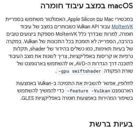
OS במצב עיבוד חומרה
mac
במכשירי Mac עם Apple Silicon, האמולטור משתמש בספריית
MoltenVK
עבור Vulkan API כשבוחרים במצב של עיבוד
חומרה. למרות שבדרך כלל MoltenVK מספקת ביצועים טובים
בהרבה, הספרייה לא תומכת בכל התכונות של Vulkan. במקרה
של בעיות תאימות, כמו כשלים בהידור של shader, תקלות
גרפיות או קריסות באפליקציות, צריך לשנות את מצב העיבוד
לתוכנה דרך הגדרות ה-AVD, או להשתמש בארגומנט של
שורת הפקודה
-gpu swiftshader
.
לחלופין, אפשר להשבית את התמיכה ב-Vulkan באמצעות
הארגומנט
-feature -Vulkan
כדי להמשיך להשתמש
בשיפור המהירות באמצעות חומרה באפליקציות GLES.
בעיות ברשת