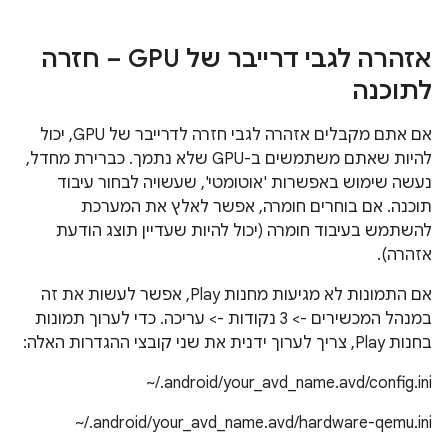
אזהרה לגבי דרייבר של GPU – חזרה
לתוכנה
אם אתם מקבלים אזהרה לגבי חזרה לדרייבר של GPU, יכול
להיות שאתם משתמשים ב-GPU שלא נתמך. כברירת מחדל,
נעשה שימוש באפשרות 'אוטומטי', שעשויה לבחור עיבוד
תוכנה. אם בוחרים חומרה, אפשר לאלץ את המערכת
להשתמש בעיבוד חומרה (יכול להיות שעדיין תוצג הודעת
אזהרה).
אם התמונות לא מגיעות מחנות Play, אפשר לעשות את זה
במנהל המכשירים -> 3 נקודות -> עריכה. כדי לערוך תמונות
בחנות Play, צריך לערוך ידנית את שני קובצי ההגדרות האלה:
‪~/.android/your_avd_name.avd/config.ini
‪~/.android/your_avd_name.avd/hardware-qemu.ini