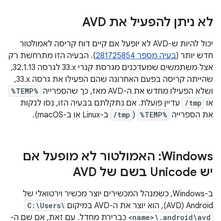
לא ניתן להפעיל את AVD
יכול להיות ש-AVD לא יופעל אם קיים דוח קריסה לאמולטור
חדש יותר (
בעיה מספר 281725854
). הבעיה הזו מתרחשת רק
אצל משתמשים שמעדכנים מגרסת קנרי ‎33.x לגרסה ‎32.1.13,
שהייתה קריסה בפעם האחרונה שהם הפעילו את גרסה ‎33.x,
ושלא הפעילו מחדש את ה-AVD מאז, כך שהספרייה
%TEMP%
או
/tmp
עדיין פועלת. אם נתקלתם בבעיה הזו, נסו לנקות
את הספרייה
%TEMP%
(
/tmp
ב-Linux או ב-macOS).
‫Windows: האמולטור לא מופעל אם
יש Unicode בשם של AVD
ב-Windows, כשמנהל המכשירים יוצר מכשיר וירטואלי של
Android‏ (AVD), הוא יוצר את ה-AVD במיקום
C:\Users\
<name>\.android\avd
כברירת מחדל. עם זאת, אם שם ה-