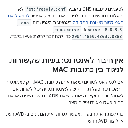
לפעמים כתובות DNS בקובץ
/etc/resolv.conf
לא
פועלות כמו שצריך. כדי לפתור את הבעיה, אפשר
להפעיל את
האמולטור משורת הפקודה
באמצעות האפשרות
-dns-
server 8.8.8.8
או
-dns.server
2001:4860:4860::8888
כדי להתחבר לרשת IPv6 בלבד.
אין חיבור לאינטרנט: בעיות שקשורות
לניגוד בין כתובות MAC
אם לכמה אמולטורים יש את אותה כתובת MAC, רק לאמולטור
הראשון שהופעל תהיה גישה לאינטרנט. זה יכול לקרות אם
לאמולטורים הוקצתה אותה יציאת ADB במהלך היצירה או אם
הם הופעלו מאותו צילום מצב.
כדי לפתור את הבעיה, אפשר למחוק את הנתונים ב-AVD השני
או ליצור AVD חדש.