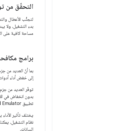
التحقّق من ت
لتجنُّب الأعطال وال
مساحة كافية على ا
برامج مكافحة
بما أنّ العديد من ح
إلى خفض أداء أدوات مثل &quot;محاكي t
توفّر العديد من حِزم
تطبيق Android Emulator كتطبيق موثوق به في برنامج مكافحة الفيروسات.
يختلف تأثير الأداء ب
نظام التشغيل، يمكنك
البيانات.