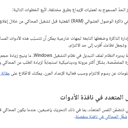
الحدّ المسموح به لعمليات الإيداع بطرق مختلفة، اتّبِع الخطوات التالية:
أخلِ مساحة في ذاكرة الوصول العشوائي (RAM) الفعلية قبل تشغيل المحاكي
دارة الذاكرة وضغطها التابعة لجهات خارجية يمكن أن تتسبّب هذه الأدوات المسا
 وتجعل نظامك أقرب إلى حد الالتزام.
ا يديره النظام
لملف التبديل في نظام التشغيل Windows
ة المخصّصة، بشكل أكثر مرونة وديناميكية استجابةً لزيادة الطلب من المحاكي و
لومات عن رسوم الالتزام وسبب فعالية الإعداد المرن، يمكنك الاطّلاع على
مقالة Microsoft هذه
 المتعدد في نافذة الأدوات
لتي تتضمّن اللمس المتعدّد، بما في ذلك التحريك بإصبعين، عندما يكون المحاكي ق
شغِّل المحاكي في نافذة منفصلة
.