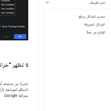
نشر تطبيقك
تحديد المشاكل وحلّها
المشاكل المعروفة
الإبلاغ عن خطأ
لا تظهر "خرائط Google" في عناصر التحكّم الموسّعة في tor
بخرائط Google.