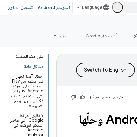
استوديو Android
تسجيل الدخول
أدلة إنشاء Gradle
المزيد
على هذه الصفحة
مشاكل عامة
أخطاء "هذا الجهاز
غير معتمَد من Play
للحماية" على أجهزة
Android الافتراضية
التي تستخدم الإصدار
هل كان المحتوى مفيدًا؟
37 من واجهة برمجة
التطبيقات
لا تظهر "خرائط
Google" في عناصر
التحكّم الموسّعة في
Android
Emulator