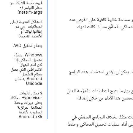
قيود ضبط الشبكة من
سطر الأوامر (-
netsim-args)
ّر مساحة خالية كافية على القرص عند
المشاكل القديمة (على
بايت على الأقل. إذا تعذّر بدء المحاكي، تحقَّق مما إذا كانت لديك
المحاكيات التي تم
إيقافها نهائيًا أو
الأنظمة القديمة)
يتعذّر تشغيل AVD
‫Windows: يتعذّر
تشغيل المحاكي إذا
كان اسم الجهاز
الافتراضي الذي يعمل
ة، يمكن أن يؤدي استخدام هذه البرامج
بنظام التشغيل
Android يتضمّن
Unicode
ها، ما يتيح للتطبيقات المُدرَجة العمل
لا يمكن لأدوات
 كنت تواجه مشكلة في الأداء عند حفظ أو تحميل لقطات AVD، يمكنك تحسين هذا الأداء من خلال إضافة
Hypervisor محاكاة
بعض ميزات وحدة
المعالجة المركزية
المطلوبة لأنظمة
مثبَّتًا بخلاف البرنامج المضمّن في
Android x86
 على أداء عمليات تحميل المحاكي وحفظ