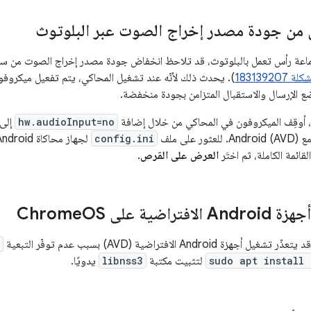
ل من جودة مصدر إخراج الصوت عبر البلوتوث
عة رأس تعمل بالبلوتوث، قد تلاحظ انخفاض جودة مصدر إخراج الصوت من سماع
ة 183139207
). يحدث ذلك لأنّه عند تشغيل المحاكي، يتم تفعيل ميكروفون
ع الإرسال والاستقبال المتزامن بجودة منخفضة.
، أوقِف الميكروفون في المحاكي من خلال إضافة
hw.audioInput=no
إلى
لى ملف
config.ini
لقائمة الكاملة، ثم اختَر
العرض على القرص
.
راضية على Chrome
OS
sudo apt install 
لتثبيت مكتبة
libnss3
يدويًا.