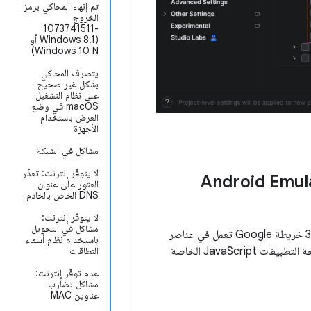
تم إنهاء المحاكي برمز
الخروج
-1073741511
(Windows 8.1 أو
Windows 10 N)
يتصرف المحاكي
بشكل غير صحيح
على نظام التشغيل
macOS في وضع
العرض باستخدام
الأجهزة
مشاكل في الشبكة
لا يتوفّر إنترنت: تعذّر
العثور على عنوان
DNS الخاص بالخادم
لا يتوفّر إنترنت:
مشاكل في التحويل
اعتبارًا من منتصف أيار (مايو)، لن تتضمّن إصدارات Android Emulator الأقدم من الإصدار 34.2.13 خريطة Google تعمل في عناصر
باستخدام نظام أسماء
التحكّم الموسّعة، لأنّ المحاكيات القديمة تتضمّن إصدارًا من Chromium غير متوافق مع واجهة برمجة التطبيقات JavaScript الخاصة
النطاقات
عدم توفّر إنترنت:
مشاكل تضارب
عناوين MAC