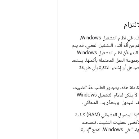
عند بدء تشغيل المحاكي، يجب تهيئة ذاكرة الوصول العشوائي لنظام التشغيل Android بوضع الضيف. في نظام التشغيل Windows،
ى الرغم من أنّه أثناء التشغيل الفعلي، قد يتم
تقسيم الذاكرة إلى صفحات عند الطلب. يطلب المحاكي مقدار الذاكرة الكاملة للجهاز الضيف في وقت البدء لأنّ نظام التشغيل Windows
حات كافيين لاستيعاب مجموعة العمل المحتملة بأكملها. يستعد
اهل أو إخلاء الذاكرة بأي طريقة
حدّ التثبيت
الحالي، وهو إجمالي ذاكرة الوصول العشوائي (RAM) الفعلية المتاحة وملف التبديل. في هذه الحالة، لا يمكن لنظام التشغيل Windows
في الحالات النموذجية، تكون مساحة محرك الأقراص الثابتة المخصّصة لملف التبديل بالإضافة إلى ذاكرة الوصول العشوائي (RAM) كافية
لأقصى لعمليات التثبيت، ننصحك
في "إدارة المهام" في Windows. لفتح "إدارة