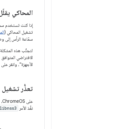
المحاكي يقلّ
إذا كنت تستخدم سما
تشغيل المحاكي (
المشكل
سمّاعة الرأس إلى وض
لتجنُّب هذه المشكلة
الافتراضي المتوافق مع Android (AVD). للعثور ع
الأجهزة"، وانقر على ا
تعذُّر تشغيل أجهزة Android الافت
على ChromeOS، قد يتعذّر تشغيل أجهزة Android الافتراضية (AVD) بسبب عدم توفّر التبعية
نفِّذ الأمر
libnss3