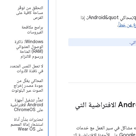
التحقّق من توفّر
مساحة كافية على
تدرِج هذه الصفحة المشاكل المعروفة والحلول والنصائح المتعلقة بتحديد المشاكل وحلّها في &quot;محاكي Android&quot;. إذا
القرص
اغ عن خطأ
.
برامج مكافحة
الفيروسات
‫Windows: ذاكرة
كي.
الوصول العشوائي
(RAM) المتاحة
ورسوم الالتزام
لا تعمل اللمس المتعدد
في نافذة الأدوات
المحاكي يقلّل من
جودة مصدر إخراج
الصوت عبر البلوتوث
تعذُّر تشغيل أجهزة
أخطاء "هذا الجهاز غير معتمَد من Play للحماية" على أجهزة Android الافتراضية التي
Android الافتراضية
على ChromeOS
تحذيرات بشأن أداة
استشعار إمالة المعصم
ر 37 من واجهة برمجة التطبيقات على Android Emulator، قد تواجه مشاكل في سير العمل مع خدمات
على Wear OS
Google وتطبيقاتها. اعتبارًا من 16 حزيران (يونيو) 2026، قد يتعذّر تسجيل الدخول إلى حسابات Google على الأجهزة الافتراضية التي