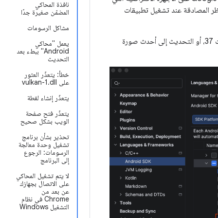
نافذة المحاكي
Android، وقد تحدث أعطال أو يتم حظر المصادقة عند تشغيل تطبيقات
المضمّن صغيرة جدًا
مشاكل الرسومات
: يمكنك تحديث صورة النظام إلى الإصدار 5 أو إصدار أحدث من واجهة برمجة التطبيقات 37، أو التحديث إلى أحدث صورة
يعمل "محاكي
Android" ببطء بعد
التحديث
خطأ: يتعذّر العثور
على vulkan-1.dll
يتعذّر إنشاء لقطة
يتعذّر فتح صفحة
الويب بشكل صحيح
تحذير بشأن برنامج
تشغيل وحدة معالجة
الرسومات: الرجوع
إلى البرنامج
لا يتم تشغيل المحاكي
على الاتصال بجهازك
عن بعد من
Chrome في نظام
التشغيل Windows