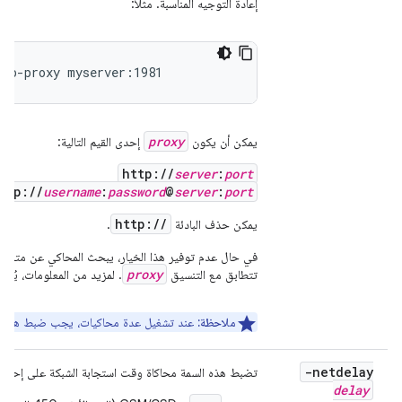
إعادة التوجيه المناسبة. مثلاً:
ttp-proxy myserver:1981
proxy
يمكن أن يكون
إحدى القيم التالية:
http://
server
:
port
ttp://
username
:
password
@
server
:
port
http://
يمكن حذف البادئة
.
في حال عدم توفير هذا الخيار، يبحث المحاكي عن متغير ا
proxy
تتطابق مع التنسيق
. لمزيد من المعلومات، يُرج
ملاحظة:
عند تشغيل عدة محاكيات، يجب ضبط هذا الخي
-netdelay
تضبط هذه السمة محاكاة وقت استجابة الشبكة على إحدى ال
delay