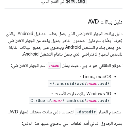
qemu
.
img
في القسم التالي.
دليل بيانات AVD
دليل بيانات الجهاز الافتراضي الذي يعمل بنظام التشغيل Android، والذي
يُعرف أيضًا باسم دليل المحتوى، خاص بمثيل واحد من الجهاز الافتراضي
الذي يعمل بنظام التشغيل Android ويحتوي على جميع البيانات القابلة
للتعديل للجهاز الافتراضي الذي يعمل بنظام التشغيل Android.
الموقع التلقائي هو ما يلي، حيث يمثّل
name
اسم الجهاز الافتراضي:
‫macOS وLinux -
~/.android/avd/
name
.avd/
‫Windows 10 والإصدارات الأحدث -
C:\Users\
user
\.android\
name
.avd\
استخدِم الخيار
-datadir
لتحديد دليل بيانات مختلف لجهاز AVD.
يسرد الجدول التالي أهم الملفات التي يحتوي عليها هذا الدليل: