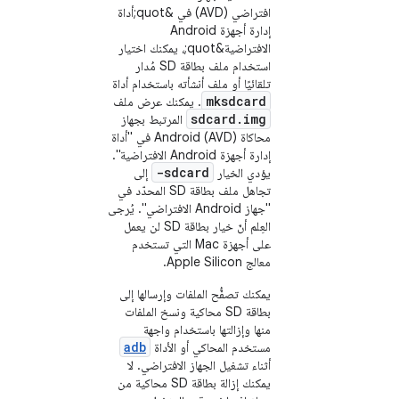
افتراضي (AVD) في &quot;أداة
إدارة أجهزة Android
الافتراضية&quot;، يمكنك اختيار
استخدام ملف بطاقة SD مُدار
تلقائيًا أو ملف أنشأته باستخدام أداة
mksdcard
. يمكنك عرض ملف
sdcard.img
المرتبط بجهاز
محاكاة Android (AVD) في "أداة
إدارة أجهزة Android الافتراضية".
-sdcard
يؤدي الخيار
إلى
تجاهل ملف بطاقة SD المحدّد في
"جهاز Android الافتراضي". يُرجى
العِلم أنّ خيار بطاقة SD لن يعمل
على أجهزة Mac التي تستخدم
معالج Apple Silicon.
يمكنك تصفُّح الملفات وإرسالها إلى
بطاقة SD محاكية ونسخ الملفات
منها وإزالتها باستخدام واجهة
adb
مستخدم المحاكي أو الأداة
أثناء تشغيل الجهاز الافتراضي. لا
يمكنك إزالة بطاقة SD محاكية من