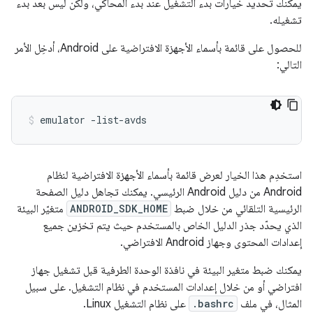
يمكنك تحديد خيارات بدء التشغيل عند بدء المحاكي، ولكن ليس بعد بدء
تشغيله.
للحصول على قائمة بأسماء الأجهزة الافتراضية على Android، أدخِل الأمر
التالي:
emulator -list-avds
استخدِم هذا الخيار لعرض قائمة بأسماء الأجهزة الافتراضية لنظام
Android من دليل Android الرئيسي. يمكنك تجاهل دليل الصفحة
الرئيسية التلقائي من خلال ضبط
ANDROID_SDK_HOME
متغيّر البيئة
الذي يحدّد جذر الدليل الخاص بالمستخدم حيث يتم تخزين جميع
إعدادات المحتوى وجهاز Android الافتراضي.
يمكنك ضبط متغير البيئة في نافذة الوحدة الطرفية قبل تشغيل جهاز
افتراضي أو من خلال إعدادات المستخدم في نظام التشغيل. على سبيل
المثال، في ملف
.bashrc
على نظام التشغيل Linux.