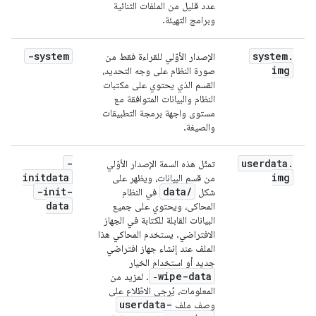
عدد قليل من الملفات الثنائية
وبرامج التهيئة.
-system
system
.
الإصدار الأوّلي للقراءة فقط من
img
صورة النظام على وجه التحديد،
القسم الذي يحتوي على مكتبات
النظام والبيانات المتوافقة مع
مستوى واجهة برمجة التطبيقات
والصيغة.
-
userdata
.
تمثّل هذه السمة الإصدار الأوّلي
initdata
img
من قسم البيانات، ويظهر على
-init-
data
/
شكل
في النظام
data
المحاكى، ويحتوي على جميع
البيانات القابلة للكتابة في الجهاز
الافتراضي. يستخدم المحاكي هذا
الملف عند إنشاء جهاز افتراضي
جديد أو استخدام الخيار
‑wipe-data
. لمزيد من
المعلومات، يُرجى الاطّلاع على
userdata-
وصف ملف