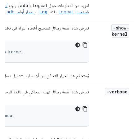
adb
لمزيد من المعلومات حول Logcat و
، راجِع
أداة سط
Log
باستخدام Logcat
وفئة
و
إصدار أوامر adb
.
-show-
تعرِض هذه السمة رسائل تصحيح أخطاء النواة في نافذة الو
kernel
how-kernel
يُستخدَم هذا الخيار للتحقّق من أنّ عملية التشغيل تعمل ب
-verbose
تعرض هذه السمة رسائل تهيئة المحاكي في نافذة الوحدة ا
erbose