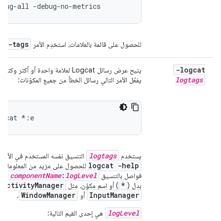
ebug-all -debug-no-metrics
ug-tags
للحصول على قائمة بالعلامات، استخدِم الأمر
-logcat
يتيح عرض رسائل Logcat لعلامة واحدة أو
logtags
يفعّل الأمر التالي رسائل الخطأ من جميع المكوّنات:
ogcat *:e
logtags
يستخدم
التنسيق نفسه المستخدَم في الأمر
logcat -help
للحصول على مزيد من المعلومات. وه
e
componentName
:
logLevel
فواصل بالتنسيق
.
ActivityManager
*
بدل (
) أو اسم مكوّن، مثل
WindowManager
InputManager
أو
.
logLevel
هي إحدى القيم التالية: