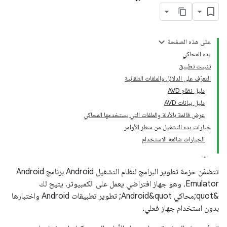
على هذه الصفحة
بدء المحاكي
تثبيت تطبيق
التعرّف على الدلائل والملفات التلقائية
دليل نظام AVD
دليل بيانات AVD
عرض قائمة بالأدلة والملفات التي يستخدمها المحاكي
خيارات بدء التشغيل من سطر الأوامر
الخيارات شائعة الاستخدام
تتضمّن حزمة تطوير البرامج لنظام التشغيل Android برنامج Android
Emulator، وهو جهاز افتراضي يعمل على الكمبيوتر. يتيح لك
&quot;محاكي Android&quot; تطوير تطبيقات Android واختبارها
بدون استخدام جهاز فعلي.