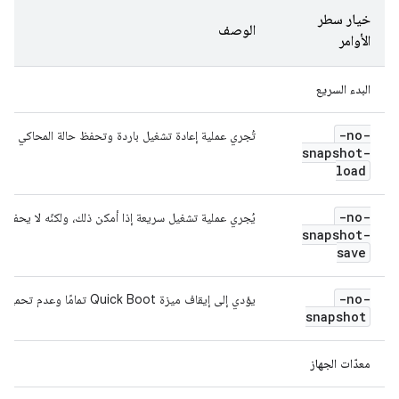
خيار سطر
الوصف
الأوامر
البدء السريع
-no-
تُجري عملية إعادة تشغيل باردة وتحفظ حالة المحاكي عند
snapshot-
load
-no-
يُجري عملية تشغيل سريعة إذا أمكن ذلك، ولكنّه لا يحفظ 
snapshot-
save
-no-
يؤدي إلى إيقاف ميزة Quick Boot تمامًا وعدم تحميل حالة المحاكي أو حفظها.
snapshot
معدّات الجهاز