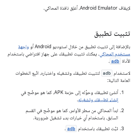
لإيقاف Android Emulator، أغلِق نافذة المحاكي.
تثبيت تطبيق
بالإضافة إلى تثبيت تطبيق من خلال استوديو Android أو
واجهة
مستخدم المحاكي
، يمكنك تثبيت تطبيقك على جهاز افتراضي باستخدام
الأداة
adb
.
لاستخدام
adb
لتثبيت تطبيقك وتشغيله واختباره، اتّبِع الخطوات
العامة التالية:
أنشئ تطبيقك وحوِّله إلى حزمة APK، كما هو موضّح في
إنشاء تطبيقك وتشغيله
.
ابدأ المحاكي من سطر الأوامر، كما هو موضّح في القسم
السابق، باستخدام أي خيارات بدء تشغيل ضرورية.
ثبِّت تطبيقك باستخدام
adb
.