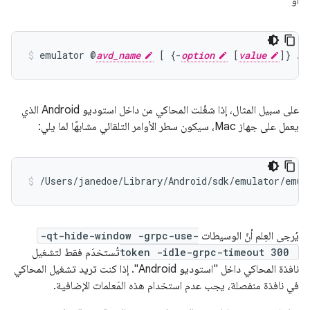
أو
emulator @
avd_name
 [ {-
option
 [
value
على سبيل المثال، إذا شغّلت المحاكي من داخل استوديو Android الذي
يعمل على جهاز Mac، سيكون سطر الأوامر التلقائي مشابهًا لما يلي:
/Users/janedoe/Library/Android/sdk/emulator/emul
يُرجى العِلم أنّ الوسيطات
-qt-hide-window -grpc-use-
token -idle-grpc-timeout 300
تُستخدَم فقط لتشغيل
نافذة المحاكي داخل "استوديو Android". إذا كنت تريد تشغيل المحاكي
في نافذة منفصلة، يجب عدم استخدام هذه المَعلمات الإضافية.