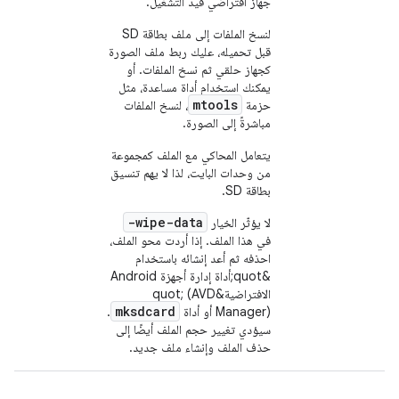
جهاز افتراضي قيد التشغيل.
لنسخ الملفات إلى ملف بطاقة SD
قبل تحميله، عليك ربط ملف الصورة
كجهاز حلقي ثم نسخ الملفات. أو
يمكنك استخدام أداة مساعدة، مثل
mtools
حزمة
، لنسخ الملفات
مباشرةً إلى الصورة.
يتعامل المحاكي مع الملف كمجموعة
من وحدات البايت، لذا لا يهم تنسيق
بطاقة SD.
-wipe-data
لا يؤثّر الخيار
في هذا الملف. إذا أردت محو الملف،
احذفه ثم أعد إنشائه باستخدام
&quot;أداة إدارة أجهزة Android
الافتراضية&quot; (AVD
mksdcard
Manager) أو أداة
.
سيؤدي تغيير حجم الملف أيضًا إلى
حذف الملف وإنشاء ملف جديد.