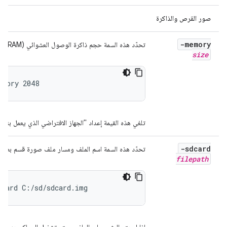
صور القرص والذاكرة
-memory
تحدّد هذه السمة حجم ذاكرة الوصول العشوائي (RAM) الفعلية، من 1536 إلى 8192 ميغابايت. مثلاً:
size
emory 2048
تلغي هذه القيمة إعداد "الجهاز الافتراضي الذي يعمل بنظام التشغي
-sdcard
تحدّد هذه السمة اسم الملف ومسار ملف صورة قسم بطاقة SD. على سبيل المثا
filepath
dcard C:/sd/sdcard.img