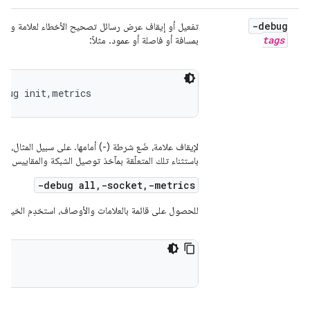
-debug
تفعيل أو إيقاف عرض رسائل تصحيح الأخطاء لعلامة واحدة
tags
بمسافة أو فاصلة أو عمود. مثلاً:
ebug init,metrics
لإيقاف علامة، ضَع شرطة (-) أمامها. على سبيل المثال، ي
باستثناء تلك المتعلّقة بمآخذ توصيل الشبكة والمقاييس:
-debug all,-socket,-metrics
للحصول على قائمة بالعلامات والأوصاف، استخدِم الخيار