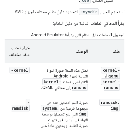
سبيل المثال،
x86
.
استخدِم الخيار
-sysdir
لتحديد دليل نظام مختلف لجهاز AVD.
يقرأ المحاكي الملفات التالية من دليل النظام:
الجدول 1.
ملفات دليل النظام التي يقرأها Android Emulator
خيار تحديد
ملف
الوصف
ملف مختلف
-kernel
kernel-
تمثّل هذه السمة صورة النواة
qemu
أو
الثنائية لجهاز Android
kernel-
kernel-
الافتراضي. تستند
ranchu
ranchu
إلى محاكي QEMU.
-
ramdisk
.
صورة قسم التشغيل هذه هي
ramdisk
system
.
img
مجموعة فرعية من
img
التي يتم تحميلها بواسطة
النواة في البداية قبل تثبيت
صورة النظام. ويحتوي عادةً على