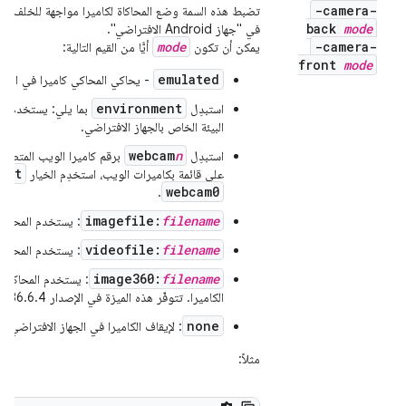
-camera-
تضبط هذه السمة وضع المحاكاة لكاميرا مواجهة للخلف أو ال
back
mode
في "جهاز Android الافتراضي".
mode
-camera-
يمكن أن تكون
أيًّا من القيم التالية:
front
mode
emulated
- يحاكي المحاكي كاميرا في البرن
environment
استبدِل
بما يلي: يستخدم الم
البيئة الخاص بالجهاز الافتراضي.
webcam
n
استبدِل
برقم كاميرا الويب المتصلة
ist
على قائمة بكاميرات الويب، استخدِم الخيار
webcam0
.
imagefile:
filename
: يستخدم المحاكي
videofile:
filename
: يستخدم المحاكي 
image360:
filename
: يستخدم المحاكي ص
الكاميرا. تتوفّر هذه الميزة في الإصدار 36.6.4 والإصدارات الأحدث.
none
: لإيقاف الكاميرا في الجهاز الافتراضي
مثلاً: