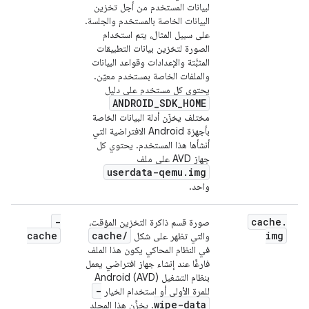
لبيانات المستخدم من أجل تخزين
البيانات الخاصة بالمستخدم والجلسة.
على سبيل المثال، يتم استخدام
الصورة لتخزين بيانات التطبيقات
المثبَّتة والإعدادات وقواعد البيانات
والملفات الخاصة بمستخدم معيّن.
يحتوي كل مستخدم على دليل
ANDROID_SDK_HOME
مختلف يخزّن أدلة البيانات الخاصة
بأجهزة Android الافتراضية التي
أنشأها هذا المستخدم. يحتوي كل
جهاز AVD على ملف
userdata-qemu.img
واحد.
-
cache
.
صورة قسم ذاكرة التخزين المؤقت،
cache
cache
/
img
والتي تظهر على شكل
في النظام المحاكي يكون هذا الملف
فارغًا عند إنشاء جهاز افتراضي يعمل
بنظام التشغيل Android (AVD)
-
للمرة الأولى أو استخدام الخيار
wipe-data
. يخزِّن هذا المجلد