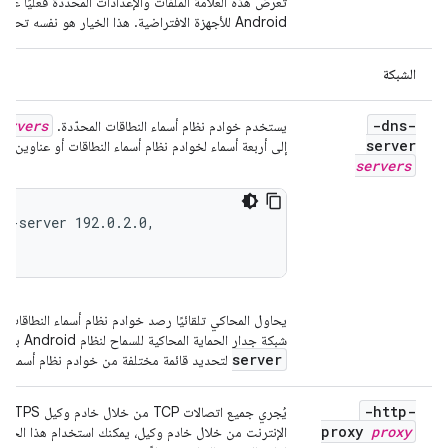
تعرض هذه العلامة الملفات والإعدادات المحدّدة فعليًا ع
Android للأجهزة الافتراضية. هذا الخيار هو نفسه تحديد
الشبكة
ervers
-dns-
يستخدم خوادم نظام أسماء النطاقات المحدّدة.
server
إلى أربعة أسماء لخوادم نظام أسماء النطاقات أو عناوين IP. على سبيل المثال:
servers
ns-server 192.0.2.0,
يحاول المحاكي تلقائيًا رصد خوادم نظام أسماء النطاقا
شبكة جدار الحماية المحاكية للسماح لنظام Android بالاتصال مباشرةً بالخوادم. استخدِم الخيار
server
لتحديد قائمة مختلفة من خوادم نظام أسماء ال
-http-
proxy
proxy
الإنترنت من خلال خادم وكيل، يمكنك استخدام هذا الخيار 