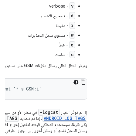
v
- verbose
d
- تصحيح الأخطاء
i
- مفيدة
w
- مستوى سجلّ التحذيرات
e
- خطأ
s
- صامت
يعرض المثال التالي رسائل مكوّنات GSM على مستوى السجلّ المعلوماتي:
ogcat '*:s GSM:i'
-logcat
إذا لم توفّر الخيار
في سطر الأوامر، سيبحث ا
OG_TAGS
ANDROID_LOG_TAGS
. إذا تم تحديد
رسائل السجلّ نفسها أو رسائل أخرى إلى الجهاز الطرفي م