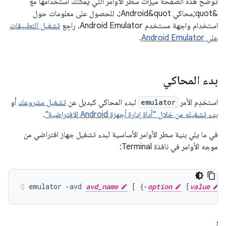
توضّح هذه الصفحة ميزات سطر الأوامر التي يمكنك استخدامها مع
&quot;محاكي Android&quot;. للحصول على معلومات حول
استخدام واجهة مستخدم Android Emulator، راجِع
تشغيل التطبيقات
على Android Emulator
.
بدء المحاكي
استخدِم الأمر
emulator
لبدء المحاكي كبديل عن
تشغيل مشروعك
أو
بدء تشغيله من خلال "أداة إدارة أجهزة Android الافتراضية"
.
في ما يلي بنية سطر الأوامر الأساسية لبدء تشغيل جهاز افتراضي من
موجه الأوامر في نافذة Terminal:
emulator -avd 
avd_name
 [ {-
option
 [
value