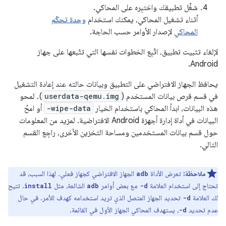
شغِّل تطبيقك واختبِره على المحاكي.
أثناء تشغيل المحاكي، يمكنك استخدام
وحدة تحكّم
المحاكي
لإصدار الأوامر حسب الحاجة.
لإلغاء تثبيت تطبيق، اتّبِع الخطوات نفسها التي تتّبعها على جهاز
Android.
يحافظ الجهاز الافتراضي على التطبيق وبيانات حالته عند إعادة التشغيل
في قسم قرص بيانات المستخدم (
userdata-qemu.img
). لمحو
هذه البيانات، ابدأ المحاكي باستخدام الخيار
-wipe-data
أو امحُ
البيانات في أداة إدارة أجهزة Android الافتراضية. لمزيد من المعلومات
حول قسم بيانات المستخدمين ومساحة التخزين الأخرى، راجِع القسم
التالي.
ملاحظة:
تعرض الأداة
الجهاز الافتراضي كجهاز فعلي. لهذا السبب، قد
adb
تحتاج إلى استخدام العلامة
مع بعض أوامر
الشائعة، مثل
. تتيح
install
adb
-d
لك العلامة
تحديد الجهاز المتصل الذي تريد استخدامه كهدف للأمر. في حال
-d
عدم تحديد
، يستهدف المحاكي الجهاز الأول في القائمة.
-d