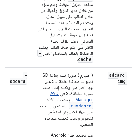
ملفات التنزيل المؤقتة، ويتم ملؤه
من خلال مدير التنزيل وأحيانًا من
خلال النظام. على سبيل المثال،
يستخدم المتصفّح هذه المساحة
لتخزين صفحات الويب والصور التي
تم تنزيلها مؤقتًا أثناء تشغيل
المحاكي. وعند إيقاف الجهاز
الافتراضي، يتم حذف الملف. يمكنك
-
الاحتفاظ بالملف باستخدام الخيار
cache
.
-
sdcard
.
(اختياري) صورة قسم بطاقة SD
sdcard
img
تتيح لك محاكاة بطاقة SD على
جهاز افتراضي يمكنك إنشاء ملف
صورة لبطاقة SD في
AVD
Manager
أو باستخدام الأداة
mksdcard
. يتم تخزين الملف
على جهاز الكمبيوتر المخصّص
للتطوير ويجب تحميله عند بدء
التشغيل.
عند تحديد جهاز Android