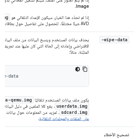
إذا لم يتم العثور على الملف، سيتم تشغيل المحاكي بدون بطاقة SD. سيعرض الأم
.
Image
.img
إذا لم تحدّد هذا الخيار، سيكون الإعداد التلقائي هو
AVD شيئًا مختلفًا. للحصول على تفاصيل حول بطاقات SD المحاكية، يُرجى الاطّلاع على
-wipe-data
يحذف بيانات المستخدم وينسخ البيانات من ملف البيانات ال
الافتراضي وإعادته إلى الحالة التي كان عليها عند تعريفه ل
المثبَّتة. مثلاً:
ipe-data
data-qemu.img
يكون ملف بيانات المستخدم تلقائيًا
userdata.img
. يقع كلا الملفين في دليل البيانات. ل
sdcard.img
. لمزيد من المعلومات حول بيانات المس
على الملفات والمجلدات التلقائية
.
تصحيح الأخطاء