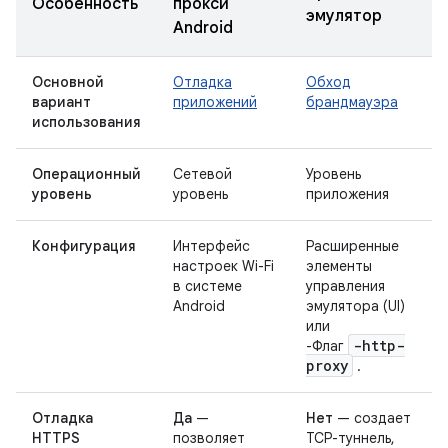
Особенность
прокси
эмулятор
Android
Основной
Отладка
Обход
вариант
приложений
брандмауэра
использования
Операционный
Сетевой
Уровень
уровень
уровень
приложения
Конфигурация
Интерфейс
Расширенные
настроек Wi-Fi
элементы
в системе
управления
Android
эмулятора (UI)
или
-http-
-Флаг
proxy
.
Отладка
Да
—
Нет
— создает
HTTPS
позволяет
TCP-туннель,