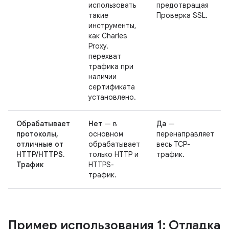
использовать
предотвращая
такие
Проверка SSL.
инструменты,
как Charles
Proxy.
перехват
трафика при
наличии
сертификата
установлено.
Обрабатывает
Нет
— в
Да
—
протоколы,
основном
перенаправляет
отличные от
обрабатывает
весь TCP-
HTTP/HTTPS.
только HTTP и
трафик.
Трафик
HTTPS-
трафик.
Пример использования 1: Отладка