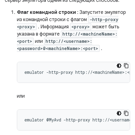
сервер эмулятора одним из следующих способов:
Флаг командной строки
: Запустите эмулятор
из командной строки с флагом
-http-proxy
<proxy>
. Информация
<proxy>
может быть
указана в формате
http://<machineName>:
<port>
или
http://<username>:
<password>@<machineName>:<port>
.
emulator
-http-proxy
или
emulator
@MyAvd
-http-proxy