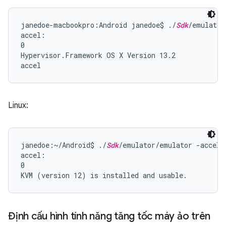
janedoe-macbookpro:Android janedoe$ ./
Sdk
/emulator
accel:

0

Hypervisor.Framework OS X Version 13.2

Linux:
janedoe:~/Android$ ./
Sdk
/emulator/emulator -accel-c
accel:

0

Định cấu hình tính năng tăng tốc máy ảo trên