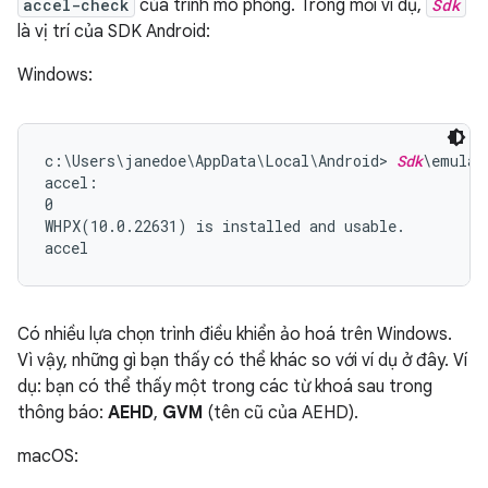
accel-check
của trình mô phỏng. Trong mỗi ví dụ,
Sdk
là vị trí của SDK Android:
Windows:
c:\Users\janedoe\AppData\Local\Android> 
Sdk
\emulat
accel:

0

WHPX(10.0.22631) is installed and usable.

Có nhiều lựa chọn trình điều khiển ảo hoá trên Windows.
Vì vậy, những gì bạn thấy có thể khác so với ví dụ ở đây. Ví
dụ: bạn có thể thấy một trong các từ khoá sau trong
thông báo:
AEHD
,
GVM
(tên cũ của AEHD).
macOS: