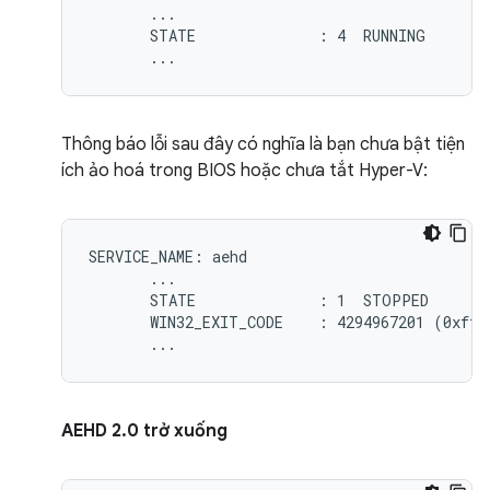
       ...

       STATE              : 4  RUNNING

Thông báo lỗi sau đây có nghĩa là bạn chưa bật tiện
ích ảo hoá trong BIOS hoặc chưa tắt Hyper-V:
SERVICE_NAME: aehd

       ...

       STATE              : 1  STOPPED

       WIN32_EXIT_CODE    : 4294967201 (0xffff
AEHD 2.0 trở xuống