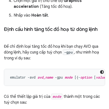
Chọn một giá trị cho chế độ
Graphics
acceleration
(Tăng tốc đồ hoạ).
Nhấp vào
Hoàn tất
.
Định cấu hình tăng tốc đồ hoạ từ dòng lệnh
Để chỉ định loại tăng tốc đồ hoạ khi bạn chạy AVD qua
dòng lệnh, hãy cung cấp tuỳ chọn
-gpu
, như minh hoạ
trong ví dụ sau:
emulator -avd 
avd_name
 -gpu 
mode
 [{-
option
 [
value
Có thể thiết lập giá trị của
mode
thành một trong các
tuỳ chọn sau: