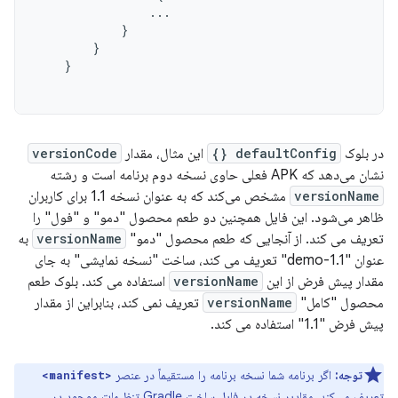
...
}
}
}
در بلوک
defaultConfig {}
این مثال، مقدار
versionCode
نشان می‌دهد که APK فعلی حاوی نسخه دوم برنامه است و رشته
versionName
مشخص می‌کند که به عنوان نسخه 1.1 برای کاربران
ظاهر می‌شود. این فایل همچنین دو طعم محصول "دمو" و "فول" را
تعریف می کند. از آنجایی که طعم محصول "دمو"
versionName
به
عنوان "1.1-demo" تعریف می کند، ساخت "نسخه نمایشی" به جای
مقدار پیش فرض از این
versionName
استفاده می کند. بلوک طعم
محصول "کامل"
versionName
تعریف نمی کند، بنابراین از مقدار
پیش فرض "1.1" استفاده می کند.
توجه:
اگر برنامه شما نسخه برنامه را مستقیماً در عنصر
<manifest>
تعریف می‌کند، مقادیر نسخه در فایل ساخت Gradle تنظیمات موجود در