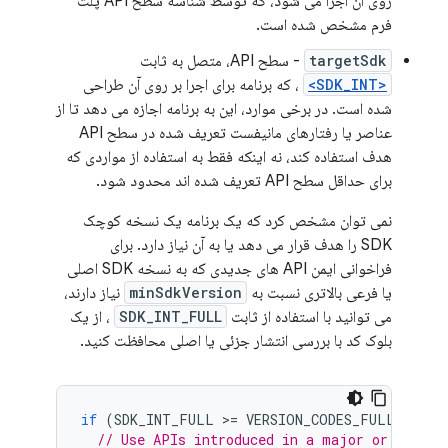
روی آن اجرا می شود، که توسط شناسه سطح API پلت
فرم مشخص شده است.
targetSdk
- سطح API، متصل به ثابت
<SDK_INT>
، که برنامه برای اجرا بر روی آن طراحی
شده است. در برخی موارد، این به برنامه اجازه می دهد تا از
عناصر یا رفتارهای مانیفست تعریف شده در سطح API
هدف استفاده کند، نه اینکه فقط به استفاده از مواردی که
برای حداقل سطح API تعریف شده اند محدود شود.
نمی توان مشخص کرد که یک برنامه یک نسخه کوچک
SDK را هدف قرار می دهد یا به آن نیاز دارد. برای
فراخوانی ایمن API های جدیدی که به نسخه SDK اصلی
یا فرعی بالاتری نسبت به
minSdkVersion
نیاز دارند،
می توانید با استفاده از ثابت
SDK_INT_FULL
، از یک
بلوک کد با بررسی انتشار جزئی یا اصلی محافظت کنید.
if
(
SDK_INT_FULL
>=
VERSION_CODES_FULL
.
[
MAJO
// Use APIs introduced in a major or minor 