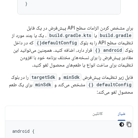
}
برای مشخص کردن الزامات سطح API پیش‌فرض در یک فایل
build.gradle
یا
build.gradle.kts
، یک یا چند مورد از
تنظیمات سطح API را به بلوک
defaultConfig{}
که در داخل
بلوک
android {}
قرار دارد، اضافه کنید. همچنین می‌توانید این
مقادیر پیش‌فرض را برای نسخه‌های مختلف برنامه خود با افزودن
تنظیمات برای ساخت انواع یا طعم‌های محصول لغو کنید.
فایل زیر تنظیمات پیش‌فرض
minSdk
و
targetSdk
را در بلوک
defaultConfig {}
مشخص می‌کند و
minSdk
برای یک طعم
محصول لغو می‌کند:
شیار
کاتلین
android
{
...