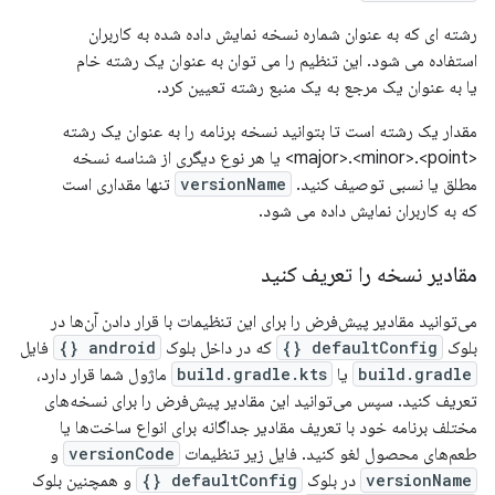
رشته ای که به عنوان شماره نسخه نمایش داده شده به کاربران
استفاده می شود. این تنظیم را می توان به عنوان یک رشته خام
یا به عنوان یک مرجع به یک منبع رشته تعیین کرد.
مقدار یک رشته است تا بتوانید نسخه برنامه را به عنوان یک رشته
<major>.<minor>.<point> یا هر نوع دیگری از شناسه نسخه
مطلق یا نسبی توصیف کنید.
versionName
تنها مقداری است
که به کاربران نمایش داده می شود.
مقادیر نسخه را تعریف کنید
می‌توانید مقادیر پیش‌فرض را برای این تنظیمات با قرار دادن آن‌ها در
بلوک
defaultConfig {}
که در داخل بلوک
android {}
فایل
build.gradle
یا
build.gradle.kts
ماژول شما قرار دارد،
تعریف کنید. سپس می‌توانید این مقادیر پیش‌فرض را برای نسخه‌های
مختلف برنامه خود با تعریف مقادیر جداگانه برای انواع ساخت‌ها یا
طعم‌های محصول لغو کنید. فایل زیر تنظیمات
versionCode
و
versionName
در بلوک
defaultConfig {}
و همچنین بلوک