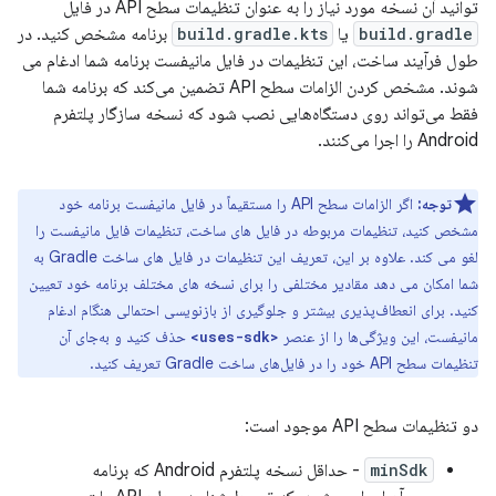
توانید آن نسخه مورد نیاز را به عنوان تنظیمات سطح API در فایل
build.gradle
یا
build.gradle.kts
برنامه مشخص کنید. در
طول فرآیند ساخت، این تنظیمات در فایل مانیفست برنامه شما ادغام می
شوند. مشخص کردن الزامات سطح API تضمین می‌کند که برنامه شما
فقط می‌تواند روی دستگاه‌هایی نصب شود که نسخه سازگار پلتفرم
Android را اجرا می‌کنند.
توجه:
اگر الزامات سطح API را مستقیماً در فایل مانیفست برنامه خود
مشخص کنید، تنظیمات مربوطه در فایل های ساخت، تنظیمات فایل مانیفست را
لغو می کند. علاوه بر این، تعریف این تنظیمات در فایل های ساخت Gradle به
شما امکان می دهد مقادیر مختلفی را برای نسخه های مختلف برنامه خود تعیین
کنید. برای انعطاف‌پذیری بیشتر و جلوگیری از بازنویسی احتمالی هنگام ادغام
مانیفست، این ویژگی‌ها را از عنصر
حذف کنید و به‌جای آن
<uses-sdk>
تنظیمات سطح API خود را در فایل‌های ساخت Gradle تعریف کنید.
دو تنظیمات سطح API موجود است:
minSdk
- حداقل نسخه پلتفرم Android که برنامه