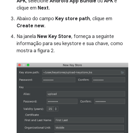
APK
, selecione
Android App Bundle
ou
APK
e
clique em
Next
.
Abaixo do campo
Key store path
, clique em
Create new
.
Na janela
New Key Store
, forneça a seguinte
informação para seu keystore e sua chave, como
mostra a figura 2.