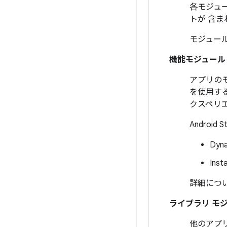
各モジュ
トが 含ま
モジュー
機能モジュール
アプリのモ
を使用す
クスペリ
Andro
Dyn
Ins
詳細につ
ライブラリ モ
他のアプ