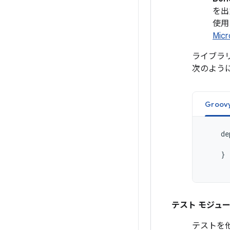
を出
使用
Mic
ライブラリ
次のよう
Groov
de
}
テスト モジュ
テストを