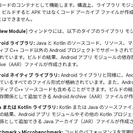
コードのコンテナとして機能します。構造上、ライブラリ モジ
ビルドすると APK ではなくコード アーカイブ ファイルが
とはできません。
New Module
] ウィンドウには、以下のタイプのライブラリ モ
roid ライブラリ:
Java と Kotlin のソースコード、リソー
ィブ C++ コード以外の Android プロジェクトでサポート
れています。ビルドの結果、Android アプリ モジュールの依存関
chive（AAR）ファイルが作成されます。
droid ネイティブ ライブラリ:
Android ライブラリと同様に、A
ているすべてのファイル形式が格納されています。また、Andro
ティブ C++ ソースコードも含めることができます。ビルドの結果、
存関係として追加できる Android Archive（AAR）ファイル
a または Kotlin ライブラリ:
Kotlin または Java のソー
の結果、Android アプリ モジュールやその他の Kotlin プロジ
係として追加できる Java アーカイブ（JAR）ファイルが作成
chmark > Microbenchmark:
コードのパフォーマンスを定期