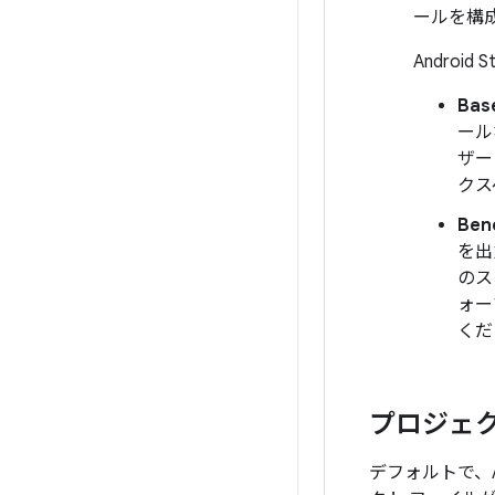
ールを構
Andro
Base
ール
ザー
クス
Ben
を出
のス
ォー
くだ
プロジェク
デフォルトで、Andr