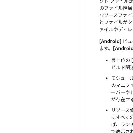
クト ファイル
のファイル階層
なソースファイ
とファイルがタ
ァイルやディレ
[
Android
] 
ます。
[Androi
最上位の [
ビルド関
モジュー
のマニフ
ーバーや
が存在す
リソース
にすべて
ば、ラン
で表示さ