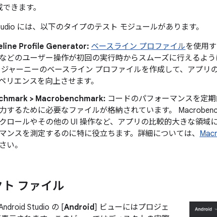
成できます。
id Studio には、以下のタイプのテスト モジュールがあります。
line Profile Generator:
ベースライン プロファイル
を使用す
などのユーザー操作が初回の実行時からスムーズに行えるよう
 ジャーニーのベースライン プロファイルを作成して、アプリ
ペリエンスを向上させます。
chmark > Macrobenchmark:
コードのパフォーマンスを定期
力するために必要なファイルが格納されています。 Macrobenc
クロールやその他の UI 操作など、アプリの比較的大きな領域
マンスを測定するのに特に役立ちます。詳細については、
Mac
さい。
ト ファイル
oid Studio の [
Android
] ビューにはプロジェ