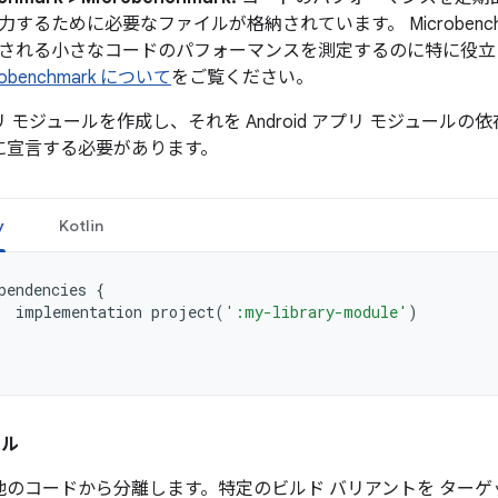
力するために必要なファイルが格納されています。 Microbenc
される小さなコードのパフォーマンスを測定するのに特に役立
robenchmark について
をご覧ください。
 モジュールを作成し、それを Android アプリ モジュール
に宣言する必要があります。
y
Kotlin
pendencies
{
implementation
project
(
':my-library-module'
)
ール
他のコードから分離します。特定のビルド バリアントを ターゲ