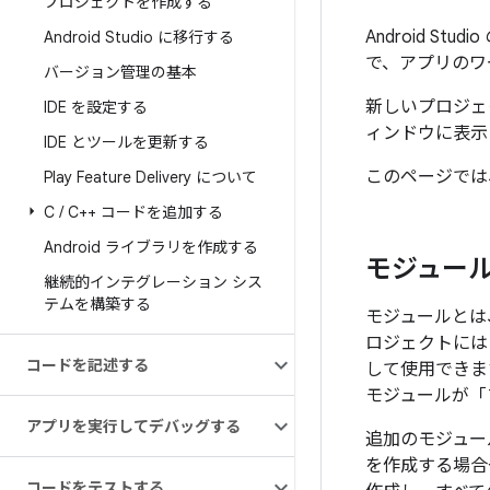
プロジェクトを作成する
Android Studio
Android Studio に移行する
で、アプリのワ
バージョン管理の基本
新しいプロジェク
IDE を設定する
ィンドウに表示
IDE とツールを更新する
このページでは
Play Feature Delivery について
C
/
C++ コードを追加する
Android ライブラリを作成する
モジュー
継続的インテグレーション シス
テムを構築する
モジュール
とは
ロジェクトには
コードを記述する
して使用できま
モジュールが「
アプリを実行してデバッグする
追加のモジュー
を作成する場合
コードをテストする