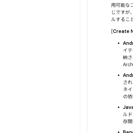
用可能な
じですが、
ルするこ
[
Create 
And
イテ
納さ
Ar
An
され
ネイ
の依
Jav
ルド
存関
Ben