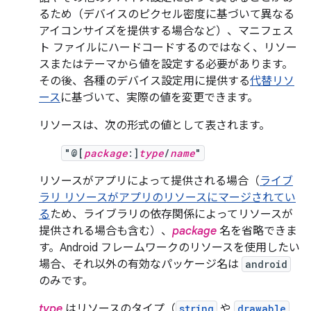
るため（デバイスのピクセル密度に基づいて異なる
アイコンサイズを提供する場合など）、マニフェス
ト ファイルにハードコードするのではなく、リソー
スまたはテーマから値を設定する必要があります。
その後、各種のデバイス設定用に提供する
代替リソ
ース
に基づいて、実際の値を変更できます。
リソースは、次の形式の値として表されます。
"@[
package
:]
type
/
name
"
リソースがアプリによって提供される場合（
ライブ
ラリ リソースがアプリのリソースにマージされてい
る
ため、ライブラリの依存関係によってリソースが
提供される場合も含む）、
package
名を省略できま
す。Android フレームワークのリソースを使用したい
場合、それ以外の有効なパッケージ名は
android
のみです。
type
はリソースのタイプ（
string
や
drawable