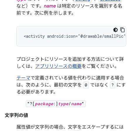
など）です。
name
は特定のリソースを識別する名
前です。次に例を示します。
<activity
android:icon="@drawable/smallPic"
.
プロジェクトにリソースを追加する方法について詳
しくは、
アプリリソースの概要
をご覧ください。
テーマ
で定義されている値を代わりに適用する場合
は、次のように、最初の文字を
@
ではなく
?
にす
る必要があります。
"?[
package
:]
type
/
name
"
文字列の値
属性値が文字列の場合、文字をエスケープするには