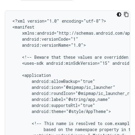
<?xml
version="1.0"
encoding="utf-8"?>

android:versionName="1.0">

<!--
Beware
that
these
values
are
overridden
b
<uses-sdk
android:minSdkVersion="15"
android:t
android:theme="@style/AppTheme">

<!--
This
name
is
resolved
to
based
on
the
namespace
property
in
th