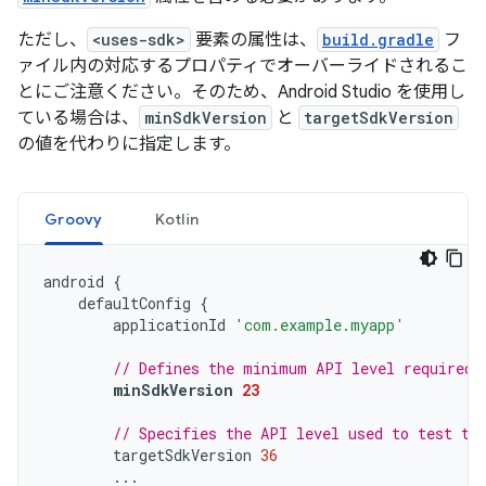
ただし、
<uses-sdk>
要素の属性は、
build.gradle
フ
ァイル内の対応するプロパティでオーバーライドされるこ
とにご注意ください。そのため、Android Studio を使用し
ている場合は、
minSdkVersion
と
targetSdkVersion
の値を代わりに指定します。
Groovy
Kotlin
android
{
defaultConfig
{
applicationId
'com.example.myapp'
// Defines the minimum API level required 
minSdkVersion
23
// Specifies the API level used to test th
targetSdkVersion
36
...