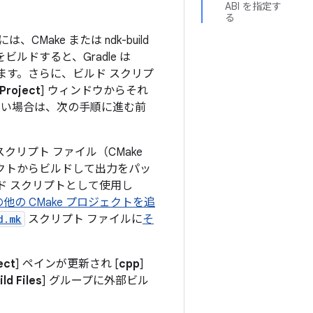
ABI を指定す
る
Make または ndk-build
ルドすると、Gradle は
化します。さらに、ビルド スクリプ
Project
] ウィンドウからそれ
ない場合は、次の手順に進む前
スクリプト ファイル（CMake
ロジェクトからビルドして出力をパッ
ルド スクリプトとして使用し
他の CMake プロジェクトを追
d.mk
スクリプト ファイルに
そ
ect
] ペインが更新され [
cpp
]
ld Files
] グループに外部ビル