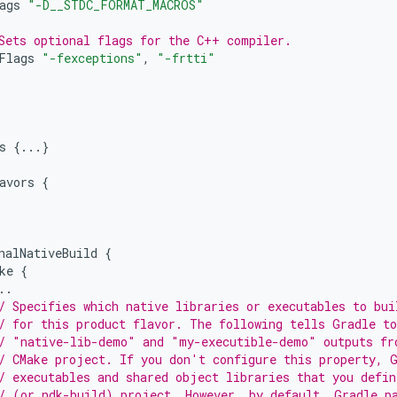
ags
"-D__STDC_FORMAT_MACROS"
Sets optional flags for the C++ compiler.
Flags
"-fexceptions"
,
"-frtti"
s
{...}
avors
{
nalNativeBuild
{
ke
{
..
/ Specifies which native libraries or executables to bui
/ for this product flavor. The following tells Gradle to
/ "native-lib-demo" and "my-executible-demo" outputs fr
/ CMake project. If you don't configure this property, 
/ executables and shared object libraries that you defin
/ (or ndk-build) project. However, by default, Gradle p