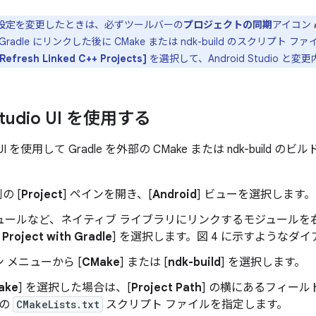
e の設定を変更したときは、必ずツールバーの
プロジェクトの同期
アイコン
adle にリンクした後に CMake または ndk-build のスクリプ
 [Refresh Linked C++ Projects]
を選択して、Android Studio 
 Studio UI を使用する
udio UI を使用して Gradle を外部の CMake または ndk-bui
の [
Project
] ペインを開き、[
Android
] ビューを選択します。
ュールなど、ネイティブ ライブラリにリンクするモジュールを
 Project with Gradle
] を選択します。図 4 に示すようなダ
 メニューから [
CMake
] または [
ndk-build
] を選択します。
ake
] を選択した場合は、[
Project Path
] の横にあるフィールド
用の
CMakeLists.txt
スクリプト ファイルを指定します。