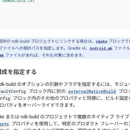
"CMakeLists.txt"
 を既存の ndk-build プロジェクトにリンクする場合は、
ブロックで
cmake
ファイルへの相対パスを指定します。Gradle は、
ファイル
Android.mk
ファイルがあれば、それも対象に含めます。
mk
構成を指定する
は ndk-build のオプションの引数やフラグを指定するには、モジ
faultConfig
ブロック内に別の
externalNativeBuild
ブロ
nfig
ブロック内のその他のプロパティと同様に、ビルド設定
ロパティをオーバーライドできます。
ke または ndk-build のプロジェクトで複数のネイティブ 
gets
プロパティを使用して、特定のプロダクト フレーバーの