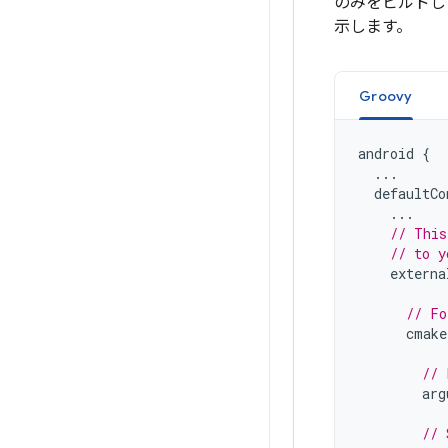
のみをビルドし
示します。
Groovy
android
{
...
defaultCo
...
// This
// to y
externa
// Fo
cmake
// 
arg
// 