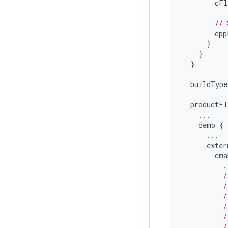
cFl
// 
cpp
}
}
}
buildType
productFl
...
demo
{
...
exter
cma
.
/
/
/
/
/
/