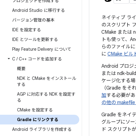
プロジェクトを作成する
Android Studio に移行する
ネイティブ ライブ
バージョン管理の基本
のスクリプト フ
IDE を設定する
CMake また
トも使って、An
IDE とツールを更新する
らのファイルに
Play Feature Delivery について
に
CMake ビ
C
/
C++ コードを追加する
Android 
概要
または ndk-
NDK と CMake をインストール
ケージ化する場
する
（Gradle 
AGP に対応する NDK を設定す
加
する必要があり
る
の他の makefi
CMake を設定する
Gradle をネイ
Gradle にリンクする
グループにソー
ド スクリプト
Android ライブラリを作成する