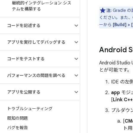
継続的インテグレーション シス
テムを構築する
注:
Gradl
ください。また、Gr
ーから
[Build] >
コードを記述する
アプリを実行してデバッグする
Android
コードをテストする
Android St
とが可能です。
パフォーマンスの問題を調べる
IDE の左側
アプリを公開する
app
モジ
[
Link C++
トラブルシューティング
プルダウン
既知の問題
[
CM
バグを報告
ト