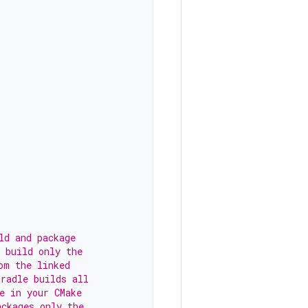
ld and package
 build only the
om the linked
Gradle builds all
e in your CMake
ackages only the