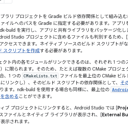
ラリ プロジェクトを Gradle ビルド依存関係として組み込むには、C
ァイルへのパスを Gradle に指定する必要があります。アプリをビ
は ndk-build を実行し、アプリと共有ライブラリをパッケージ
droid Studio プロジェクトに含めるファイルも判別するため、[
アクセスできます。ネイティブ ソースのビルド スクリプトが
ルド スクリプトを作成
する必要があります。
プロジェクト内の各モジュールがリンクできるのは、それぞれ 1 つの
build）に限られます。そのため、たとえば複数の CMake プ
合、1 つの
CMakeLists.txt
ファイルを最上位の CMake ビ
をそれにリンクし）、そのビルド スクリプトの依存関係として、
その
ます。ndk-build を使用する場合も同様に、最上位の
Androi
le を含める
ことができます。
ティブ プロジェクトにリンクすると、Android Studio では [
Proj
スファイルとネイティブ ライブラリが表示され、[
External Bui
が表示されます。