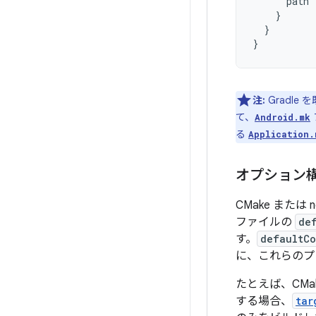
path
}
}
}
注:
Gradle
て、
Android.mk
る
Application.
オプション
CMake また
ファイルの
de
す。
defaultCo
に、これらのプ
たとえば、CMa
する場合、
tar