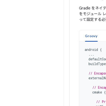
Gradle を
をモジュール 
って設定する必
Groovy
android
{
...
defaultCo
buildType
// Encaps
externalN
// Enca
cmake
{
// Pr