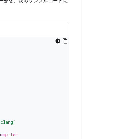
一部を、次のサンプルコードに
=clang"
compiler.