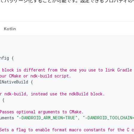
てパッケージ化することが可能です。設定できるプロパティの
Kotlin
nfig
{
 block is different from the one you use to link Gradle
our CMake or ndk-build script.
lNativeBuild
{
r ndk-build, instead use the ndkBuild block.
{
Passes optional arguments to CMake.
uments
"-DANDROID_ARM_NEON=TRUE"
,
"-DANDROID_TOOLCHAIN
Sets a flag to enable format macro constants for the C 