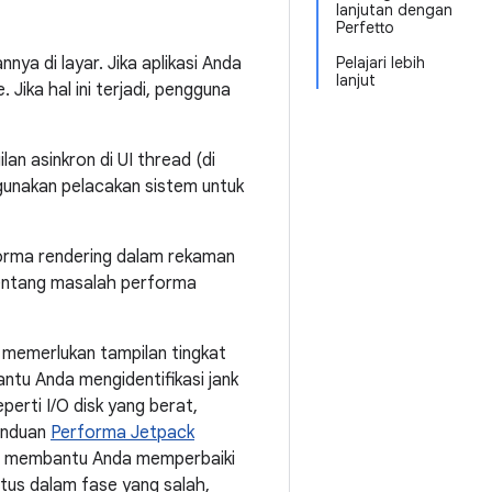
lanjutan dengan
Perfetto
ya di layar. Jika aplikasi Anda
Pelajari lebih
lanjut
Jika hal ini terjadi, pengguna
an asinkron di UI thread (di
gunakan pelacakan sistem untuk
forma rendering dalam rekaman
entang masalah performa
 memerlukan tampilan tingkat
ntu Anda mengidentifikasi jank
erti I/O disk yang berat,
anduan
Performa Jetpack
but membantu Anda memperbaiki
tus dalam fase yang salah,