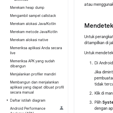
atau menggunaka
Merekam heap dump
Mengambil sampel callstack
Merekam alokasi Java
/
Kotlin
Mendeteks
Merekam metode Java
/
Kotlin
Untuk perangkat
Merekam alokasi native
ditampilkan di ja
Memeriksa aplikasi Anda secara
Untuk mendeteks
live
Memeriksa APK yang sudah
Di Android
dibangun
Jika dimin
Menjalankan profiler mandiri
pembuatan
Membangun dan menjalankan
tidak ter
aplikasi yang dapat dibuat profil
secara manual
Klik di ma
Daftar istilah diagram
Pilih
Syst
dengan apl
Android Performance