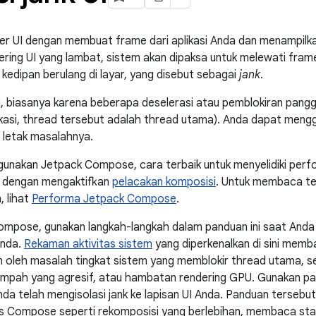
r UI dengan membuat frame dari aplikasi Anda dan menampilkann
ring UI yang lambat, sistem akan dipaksa untuk melewati frame. 
kedipan berulang di layar, yang disebut sebagai
jank
.
i, biasanya karena beberapa deselerasi atau pemblokiran panggil
kasi, thread tersebut adalah thread utama). Anda dapat meng
i letak masalahnya.
gunakan Jetpack Compose, cara terbaik untuk menyelidiki per
h dengan mengaktifkan
pelacakan komposisi
. Untuk membaca t
 lihat
Performa Jetpack Compose
.
Compose, gunakan langkah-langkah dalam panduan ini saat Anda
Anda.
Rekaman aktivitas sistem
yang diperkenalkan di sini memba
 oleh masalah tingkat sistem yang memblokir thread utama, sep
mpah yang agresif, atau hambatan rendering GPU. Gunakan p
Anda telah mengisolasi jank ke lapisan UI Anda. Panduan terse
sus Compose seperti rekomposisi yang berlebihan, membaca sta