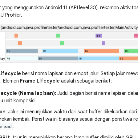
 yang menggunakan Android 11 (API level 30), rekaman aktivitas
U Profiler.
ifecycle
berisi nama lapisan dan empat jalur. Setiap jalur mewa
e. Elemen
Frame Lifecycle
adalah sebagai berikut:
fecycle (Nama lapisan)
: Judul bagian berisi nama lapisan da
u unit komposisi.
ion
: Jalur ini menunjukkan waktu dari saat buffer dikeluarkan dar
rekan kembali. Peristiwa ini biasanya sesuai dengan peristiwa r
hread
.
 GPU
: Jalur ini menunjukkan berapa lama buffer dimiliki oleh GPU.