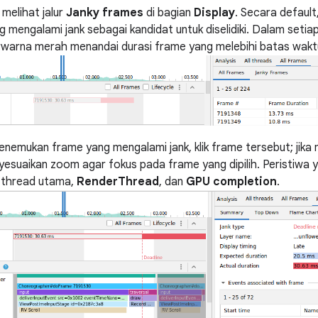
melihat jalur
Janky frames
di bagian
Display
. Secara default
 mengalami jank sebagai kandidat untuk diselidiki. Dalam setia
rwarna merah menandai durasi frame yang melebihi batas wakt
enemukan frame yang mengalami jank, klik frame tersebut; jik
esuaikan zoom agar fokus pada frame yang dipilih. Peristiwa y
: thread utama,
RenderThread
, dan
GPU completion
.