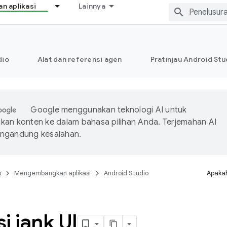
 aplikasi
Lainnya
dio
Alat dan referensi agen
Pratinjau Android Stu
Google menggunakan teknologi AI untuk
an konten ke dalam bahasa pilihan Anda. Terjemahan AI
ngandung kesalahan.
s
Mengembangkan aplikasi
Android Studio
Apakah
i jank UI