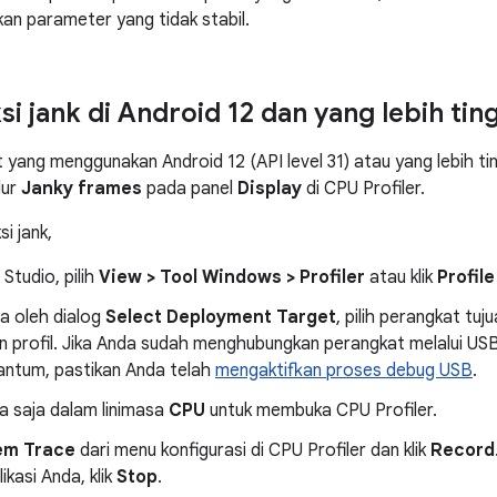
n parameter yang tidak stabil.
i jank di Android 12 dan yang lebih tin
 yang menggunakan Android 12 (API level 31) atau yang lebih tin
lur
Janky frames
pada panel
Display
di CPU Profiler.
i jank,
 Studio, pilih
View > Tool Windows > Profiler
atau klik
Profile
ta oleh dialog
Select Deployment Target
, pilih perangkat tuj
 profil. Jika Anda sudah menghubungkan perangkat melalui USB
cantum, pastikan Anda telah
mengaktifkan proses debug USB
.
na saja dalam linimasa
CPU
untuk membuka CPU Profiler.
em Trace
dari menu konfigurasi di CPU Profiler dan klik
Record
ikasi Anda, klik
Stop
.