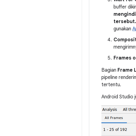
buffer di
mengindi
tersebut
gunakan
A
Composi
mengirimny
Frames o
Bagian
Frame L
pipeline render
tertentu.
Android Studio 