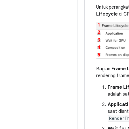
Untuk perangkat
Lifecycle
di CP
Bagian
Frame L
rendering fram
Frame Li
adalah sat
Applicat
saat diant
RenderT
Wait for