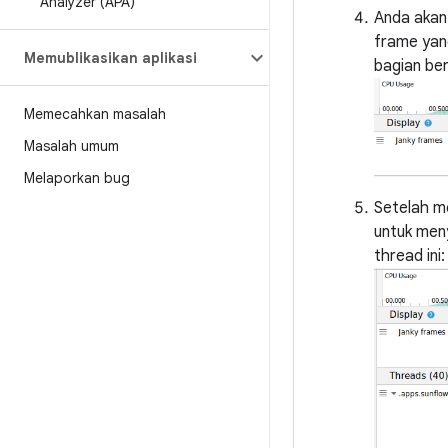
Analyzer (APA)
Anda akan 
frame yang
Memublikasikan aplikasi
bagian be
Memecahkan masalah
Masalah umum
Melaporkan bug
Setelah m
untuk meny
thread ini