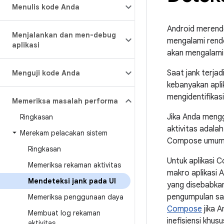
Menulis kode Anda
Android merende
Menjalankan dan men-debug
mengalami rende
aplikasi
akan mengalami 
Saat jank terjad
Menguji kode Anda
kebanyakan apli
mengidentifikas
Memeriksa masalah performa
Jika Anda meng
Ringkasan
aktivitas adala
Merekam pelacakan sistem
Compose umum,
Ringkasan
Untuk aplikasi 
Memeriksa rekaman aktivitas
makro aplikasi 
Mendeteksi jank pada UI
yang disebabkan
pengumpulan sa
Memeriksa penggunaan daya
Compose
jika 
Membuat log rekaman
inefisiensi khu
aktivitas