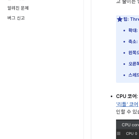
고 줄이는
알려진 문제
버그 신고
팁:
Thr
확대:
축소:
왼쪽으
오른쪽
스레드
CPU 코어
'리틀' 코어
인할 수 있