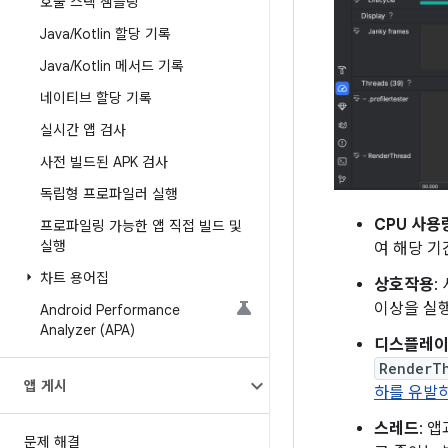
호출 스택 샘플링
Java
/
Kotlin 할당 기록
Java
/
Kotlin 메서드 기록
네이티브 할당 기록
실시간 앱 검사
사전 빌드된 APK 검사
독립형 프로파일러 실행
CPU 사용
프로파일링 가능한 앱 직접 빌드 및
실행
여 해당 
차트 용어집
상호작용
:
이상을 실행
Android Performance
Analyzer (APA)
디스플레
RenderT
앱 게시
하를 유발
스레드
: 
문제 해결