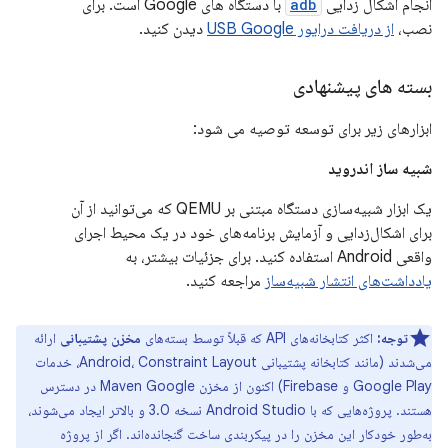
انجام اشکال زدایی
adb
با دستگاه های Google است. برای
نصب،
از دریافت درایور USB Google
دیدن کنید.
بسته های پیشنهادی
ابزارهای زیر برای توسعه توصیه می شود:
شبیه ساز اندروید
یک ابزار شبیه‌سازی دستگاه مبتنی بر QEMU که می‌توانید از آن
برای اشکال‌زدایی و آزمایش برنامه‌های خود در یک محیط اجرای
واقعی Android استفاده کنید. برای جزئیات بیشتر، به
یادداشت‌های انتشار شبیه‌ساز
مراجعه کنید.
توجه:
اکثر کتابخانه‌های API که قبلاً توسط بسته‌های
مخزن پشتیبانی
ارائه
می‌شدند (مانند کتابخانه پشتیبانی Android، Constraint Layout، خدمات
Google Play و Firebase) اکنون از مخزن Maven Google در دسترس
هستند. پروژه‌هایی که با Android Studio نسخه 3.0 و بالاتر ایجاد می‌شوند،
به‌طور خودکار این مخزن را در پیکربندی ساخت گنجانده‌اند. اگر از پروژه