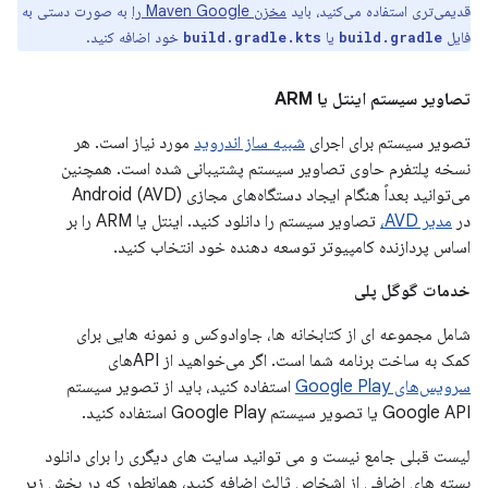
قدیمی‌تری استفاده می‌کنید، باید
مخزن Maven Google را
به صورت دستی به
فایل
یا
خود اضافه کنید.
build.gradle.kts
build.gradle
تصاویر سیستم
اینتل
یا ARM
تصویر سیستم برای اجرای
شبیه ساز اندروید
مورد نیاز است. هر
نسخه پلتفرم حاوی تصاویر سیستم پشتیبانی شده است. همچنین
می‌توانید بعداً هنگام ایجاد دستگاه‌های مجازی Android (AVD)
در
مدیر AVD،
تصاویر سیستم را دانلود کنید. اینتل یا ARM را بر
اساس پردازنده کامپیوتر توسعه دهنده خود انتخاب کنید.
خدمات گوگل پلی
شامل مجموعه ای از کتابخانه ها، جاوادوکس و نمونه هایی برای
کمک به ساخت برنامه شما است. اگر می‌خواهید از APIهای
سرویس‌های Google Play
استفاده کنید، باید از تصویر سیستم
Google API یا تصویر سیستم Google Play استفاده کنید.
لیست قبلی جامع نیست و می توانید سایت های دیگری را برای دانلود
بسته های اضافی از اشخاص ثالث اضافه کنید، همانطور که در بخش زیر